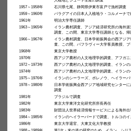
入植地とジュート生産の調査
1957～1958年
石川県七尾、静岡県伊東市富戸で漁村調査
1959～1960年
パラグアイの日本人入植地ラ・コルメーナで
1961年
明治大学専任講師
1963～1965年
イラン農村調査、アジア経済研究所の海外派
調査、この間、東京大学専任講師となる。帰
1966～1967年
イラン農村調査、日本学術振興会の西アジア
査、この間、パフラヴィー大学客員教授、ブ
1968年
東京大学教授
1970年
西アジア農村の人文地理学的調査、アフガニ
1972～1973年
西アジア農村の人文地理学的調査、イランの
1974年
西アジア農村の人文地理学的調査、イランの
1975～1976年
イランのシーラーズ、ポレノウ、ヘイラーバ
1978～1980年
日本学術振興会西アジア地域研究センターに
調査
1981年
ブラジルで調査
1982年
東京大学東洋文化研究所所長再任
1983年
財団法人世界経済情報サービスによる海外出
1984～1985年
イランのヘイラーバードで調査、トルコのイ
1986年
東京大学退官、大東文化大学教授
1988～1989年
第1次・米の道の研究のため、イラン、シリ