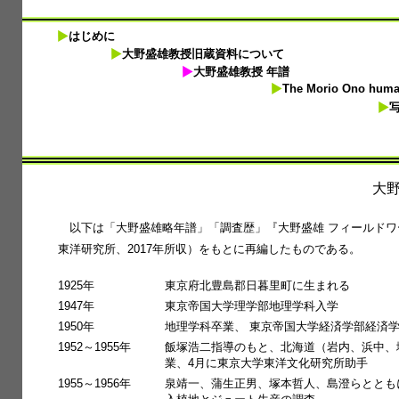
はじめに
大野盛雄教授旧蔵資料について
大野盛雄教授 年譜
The Morio Ono huma
写
大
以下は「大野盛雄略年譜」「調査歴」『大野盛雄 フィールドワ
東洋研究所、2017年所収）をもとに再編したものである。
1925年
東京府北豊島郡日暮里町に生まれる
1947年
東京帝国大学理学部地理学科入学
1950年
地理学科卒業、 東京帝国大学経済学部経済
1952～1955年
飯塚浩二指導のもと、北海道（岩内、浜中、増
業、4月に東京大学東洋文化研究所助手
1955～1956年
泉靖一、蒲生正男、塚本哲人、島澄らととも