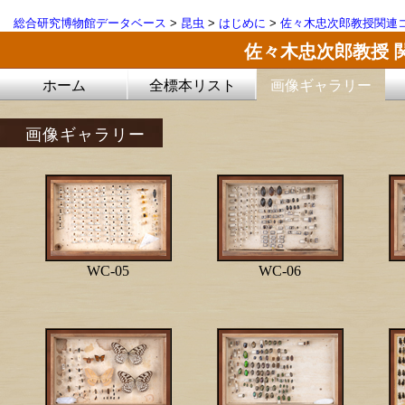
総合研究博物館データベース
>
昆虫
>
はじめに
>
佐々木忠次郎教授関連コ
佐々木忠次郎教授 
ホーム
全標本リスト
画像ギャラリー
画像ギャラリー
WC-05
WC-06