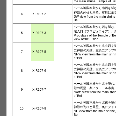
the main shrine, Temple of Be
ベール神殿本殿から南西を望
神殿の列柱と周壁、右奥に墓
4
X-R107-2
SW view from the main shrine
Bel
ベール神殿本殿から西を望む
域入口（プロピュライア）、
5
X-R107-3
Propylaea of the Temple of Be
view of the E side
ベール神殿本殿から北北西を
に神殿の周壁、左奥にアラブ
7
X-R107-5
NNW view from the main shri
of Bel
ベール神殿本殿から北北西を
に神殿の周壁、左奥にアラブ
8
X-R107-6
NNW view from the main shri
of Bel
ベール神殿本殿から北を望む
殿の周壁、奥にタドモル市街
9
X-R107-7
North view from the main shri
of Bel
ベール神殿本殿から北東を望
神殿の列柱と周壁、奥にタド
10
X-R107-8
NE view from the main shrine,
Bel