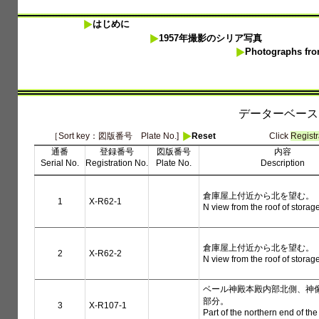
はじめに
1957年撮影のシリア写真
Photographs from
データーベース (
［Sort key：図版番号 Plate No.]
Reset
Click
Registr
通番
登録番号
図版番号
内容
Serial No.
Registration No.
Plate No.
Description
倉庫屋上付近から北を望む。
1
X-R62-1
N view from the roof of storag
倉庫屋上付近から北を望む。
2
X-R62-2
N view from the roof of storag
ベール神殿本殿内部北側、神
部分。
3
X-R107-1
Part of the northern end of the 