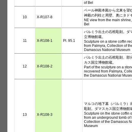
of Bel
ベール神殿本殿から北東を望
神殿の列柱と周壁、奥にタド
10
X-R107-8
NE view from the main shrine,
Bel
パルミラ出土の石棺彫刻。ダ
立博物館蔵。
11
X-R108-1
Pl. 95.1
Sculpture on a stone coffin r
from Palmyra, Collection of th
Damascus National Museum
パルミラ出土の石棺彫刻、部
カス国立博物館蔵。
12
X-R108-2
Part of the sculpture on a ston
recovered from Palmyra, Colle
the Damascus National Mus
マルコの地下墓（パルミラ）
彫刻。ダマスカス国立博物館
Sculpture on the stone coffin 
13
X-R108-3
from an underground tomb of 
Collection of the Damascus N
Museum