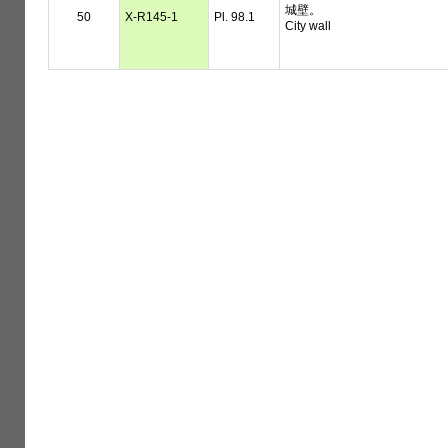
城壁。
50
X-R145-1
Pl. 98.1
City wall