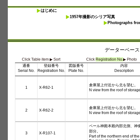
はじめに
1957年撮影のシリア写真
Photographs from
データーベース (
Click Table item ▶︎ Sort
Click
Registration No.
▶︎ Photo
通番
登録番号
図版番号
内容
Serial No.
Registration No.
Plate No.
Description
倉庫屋上付近から北を望む。
1
X-R62-1
N view from the roof of storag
倉庫屋上付近から北を望む。
2
X-R62-2
N view from the roof of storag
ベール神殿本殿内部北側、神
部分。
3
X-R107-1
Part of the northern end of the 