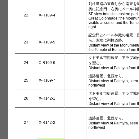
列柱道路の東寄りから南東を
奥に記念門、右奥にベール神
SE view from the eastern part 
22
X-R109-4
Great Colonnade; the Mounum
visible at center and the Templ
right
記念門とベール神殿の遠景、
ら。左端に列柱道路。
23
X-R109-5
Distant view of the Monument
the Temple of Bel, seen from
タドモル市街遠景、アラブ城
24
X-R109-6
を望む。
Distant view of Palmyra from 
遺跡遠景、北西から。
25
X-R109-7
Distant view of Palmyra, seen
northwest
タドモル市街遠景、アラブ城
26
X-R142-1
を望む。
Distant view of Palmyra from 
遺跡遠景、北西から。
27
X-R142-2
Distant view of Palmyra, seen
northwest