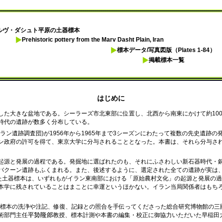
ルヴ・ダシュト平原の土器標本
Prehistoric pottery from the Marv Dasht Plain, Iran
標本データ/写真図版（Plates 1-84）
掲載標本一覧
はじめに
大きな盆地である。シーラーズ市北東部に位置し、北西から南東にかけて約100km
時代の遺跡が数多く分布している。
ラン遺跡調査団)が1956年から1965年まで3シーズンにわたって複数の先史遺跡
ン政府の許可を得て、東京大学に分与されることとなった。本書は、それら分与さ
源と発展の過程である。発掘地に選ばれたのも、それにふさわしい新石器時代・銅石
バクーン遺跡もふくまれる。また、後述するように、選定された全ての遺跡が実は
した土器標本は、いずれもがイラン東南部における「原始農村文化」の起源と発展の
本学に残されていることはまことに幸運というほかない。イラン当局関係者はもち
た。標本の洗浄や注記、修復、記録との照合を手伝ってくださった総合研究博物館の
術部門主任
教授、標本計測や本書の編集・校正に御協力いただいた早稲田