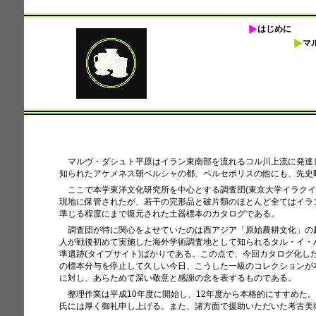
はじめに
マ
マルヴ・ダシュト平原はイラン東南部を流れるコル川上流に発達した
知られたアケメネス朝ペルシャの都、ペルセポリスの他にも、先史
ここで本学東洋文化研究所を中心とする調査団(東京大学イラクイ
現地に保管されたが、若干の完形品と破片類のほとんど全てはイラ
準じる程度にまで復元された土器標本のカタログである。
調査団が特に関心をよせていたのは西アジア「原始農耕文化」の起
人が戦後初めて実施した海外学術調査地として知られるタル・イ・
準遺跡(タイプサイト)ばかりである。この点で、今回カタログ化
の標本分与を停止して久しい今日、こうした一級のコレクションが
に対し、あらためて深い敬意と感謝の念を表するものである。
整理作業は平成10年度に開始し、12年度から本格的にすすめ
氏には厚く御礼申し上げる。また、諸方面で援助いただいた考古美