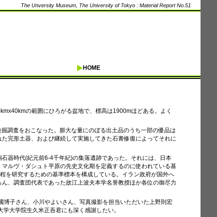
The Unversity Museum, The University of Tokyo : Material Report No.51
HOME
x40kmの範囲にひろがる盆地で、標高は1900mほどある。よく
の発掘調査をおこなった。膨大な量にのぼる出土品のうち一部の優品は
れた完形土器、および継続して実施してきた石膏修復によってそれに
器時代(紀元前6-4千年紀)の集落遺跡であった。それには、日本
、マルヴ・ダシュト平原の先史文化期を定義するのに使われている基
過程を研究するための基準標本を構成している。イラン政府が国外へ
ろん、調査団代表であった故江上波夫本学名誉教授ほか各位の御尽力
三國博子さん、小川やよいさん、写真撮影を担当いただいた上野則宏
大学大学院生久米正吾君にも深く感謝したい。