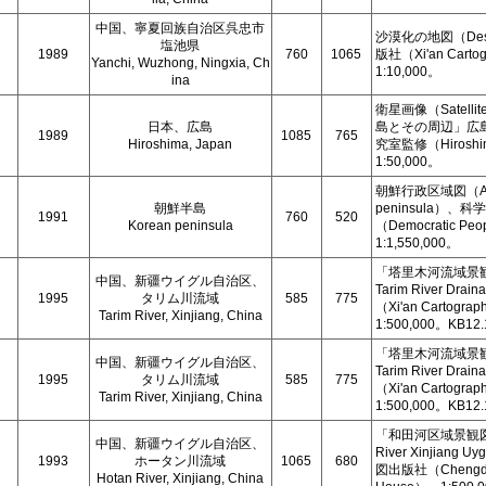
中国、寧夏回族自治区呉忠市
沙漠化の地図（Deser
塩池県
1989
760
1065
版社（Xi'an Cartog
Yanchi, Wuzhong, Ningxia, Ch
1:10,000。
ina
衛星画像（Satelli
日本、広島
島とその周辺」広
1989
1085
765
Hiroshima, Japan
究室監修（Hiroshima 
1:50,000。
朝鮮行政区域図（Adminis
朝鮮半島
peninsula）
1991
760
520
Korean peninsula
（Democratic Peop
1:1,550,000。
「塔里木河流域景観図 Ma
中国、新疆ウイグル自治区、
Tarim River Dr
1995
タリム川流域
585
775
（Xi'an Cartograp
Tarim River, Xinjiang, China
1:500,000。KB1
「塔里木河流域景観図 Ma
中国、新疆ウイグル自治区、
Tarim River Dr
1995
タリム川流域
585
775
（Xi'an Cartograp
Tarim River, Xinjiang, China
1:500,000。KB1
「和田河区域景観図 Map
中国、新疆ウイグル自治区、
River Xinjiang 
1993
ホータン川流域
1065
680
図出版社（Chengdu Ca
Hotan River, Xinjiang, China