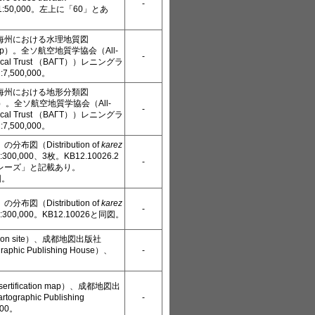
-
s、1:50,000。左上に「60」とあ
海州における水理地質図
l map）。全ソ航空地質学協会（All-
-
ogical Trust （ВАГТ））レニングラ
,500,000。
海州における地形分類図
map）。全ソ航空地質学協会（All-
-
ogical Trust （ВАГТ））レニングラ
,500,000。
図（Distribution of
karez
1:300,000、3枚。KB12.10026.2
-
レーズ」と記載あり。
図。
図（Distribution of
karez
-
1:300,000。KB12.10026と同図。
ation site）、成都地図出版社
raphic Publishing House）、
-
tification map）、成都地図出
ographic Publishing
-
000。