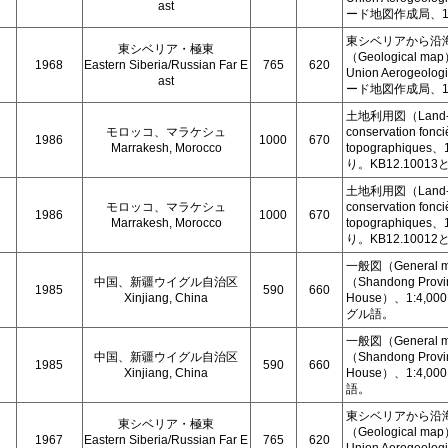
ast
ード地図作成局、1:7
東シベリアから沿
東シベリア・極東
（Geological 
1968
Eastern Siberia/Russian Far E
765
620
Union Aerogeol
ast
ード地図作成局、1:7
土地利用図（Land-use
モロッコ、マラケシュ
conservation fonci
1986
1000
670
Marrakesh, Morocco
topographique
り。KB12.1001
土地利用図（Land-use
モロッコ、マラケシュ
conservation fonci
1986
1000
670
Marrakesh, Morocco
topographique
り。KB12.1001
一般図（Genera
中国、新疆ウイグル自治区
（Shandong Provin
1985
590
660
Xinjiang, China
House）、1:4,0
グル語。
一般図（Genera
中国、新疆ウイグル自治区
（Shandong Provin
1985
590
660
Xinjiang, China
House）、1:4,0
語。
東シベリアから沿
東シベリア・極東
（Geological 
1967
Eastern Siberia/Russian Far E
765
620