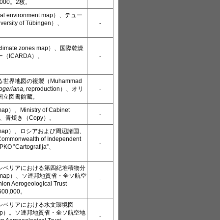
,000。2枚。
l environment map）、テュー
sity of Tübingen）、
-
imate zones map）、国際乾燥
（ICARDA）、
-
世界地図の複製（Muhammad
ogeriana
, reproduction）、オリ
-
国立図書館蔵。
）、Ministry of Cabinet
-
,000、青焼き（Copy）。
l map）、ロシアおよび周辺諸国、
nwealth of Independent
-
KO ‟Cartografija”、
シベリアにおける第四紀堆積物分
al map）、ソ連邦地質省・全ソ航空
-
 Aerogeological Trust
00,000。
シベリアにおける水文環境図
al map）。ソ連邦地質省・全ソ航空地
-