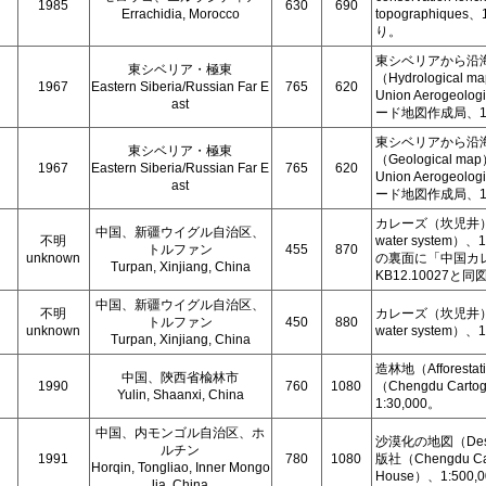
1985
630
690
Errachidia, Morocco
topographique
り。
東シベリアから沿
東シベリア・極東
（Hydrologica
1967
Eastern Siberia/Russian Far E
765
620
Union Aerogeol
ast
ード地図作成局、1:7
東シベリアから沿
東シベリア・極東
（Geological 
1967
Eastern Siberia/Russian Far E
765
620
Union Aerogeol
ast
ード地図作成局、1:7
カレーズ（坎児井）の分布
中国、新疆ウイグル自治区、
不明
water system）、
トルファン
455
870
unknown
の裏面に「中国カ
Turpan, Xinjiang, China
KB12.10027と同
中国、新疆ウイグル自治区、
不明
カレーズ（坎児井）の分布
トルファン
450
880
unknown
water system）、
Turpan, Xinjiang, China
造林地（Afforest
中国、陝西省楡林市
1990
760
1080
（Chengdu Cartog
Yulin, Shaanxi, China
1:30,000。
中国、内モンゴル自治区、ホ
沙漠化の地図（Deser
ルチン
1991
780
1080
版社（Chengdu Cart
Horqin, Tongliao, Inner Mongo
House）、1:500,
lia, China