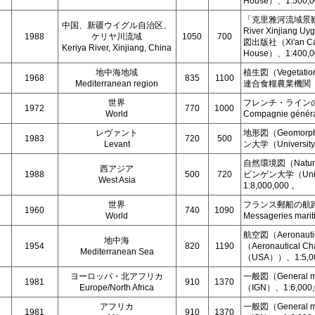
House）、1:500,
「克里雅河流域景観図 Ma
中国、新疆ウイグル自治区、
River Xinjiang 
1988
ケリヤ川流域
1050
700
図出版社（Xi'an Cart
Keriya River, Xinjiang, China
House）、1:400,
地中海地域
植生図（Vegetat
1968
835
1100
Mediterranean region
連合食糧農業機関（FA
世界
フレンチ・ラインの航路図（
1972
770
1000
World
Compagnie généra
レヴァント
地形図（Geomorph
1983
720
500
Levant
ン大学（University 
自然環境図（Natura
西アジア
1988
500
720
ビンゲン大学（Univer
West Asia
1:8,000,000 。
世界
フランス郵船の航路図（Sh
1960
740
1090
World
Messageries mar
航空図（Aeronaut
地中海
1954
820
1190
（Aeronautical Cha
Mediterranean Sea
（USA））、1:5,0
ヨーロッパ・北アフリカ
一般図（Genera
1981
910
1370
Europe/North Africa
（IGN）、1:6,000
アフリカ
一般図（Genera
1981
910
1370