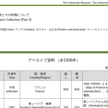
The University Museum, The University
跡とその特徴について
rch Collection (Part 3)
中国(Chine)
アンデス(Andes)
ポスター・はがき(Posters and postcards)
フィールドノート(No
アーカイブ資料 （全1506件）
最
作成年
国・地域
縦
幅
Year
Country/Region
L
W
Jean Jolive
不明
フランス
（Map of France by
600
840
unknown
France
reproducti
書館。
東シベリアから沿
東シベリア・極東
図（Geological
1967
Eastern Siberia/Russian Far E
765
620