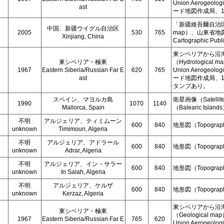
Union Aerogeol
ast
ード地図作成局、1:7
「新疆維吾爾自治区 
中国、新疆ウイグル自治区
2005
530
765
map）、山東省地図出版
Xinjiang, China
Cartographic Pub
東シベリアから沿
東シベリア・極東
（Hydrologica
1967
Eastern Siberia/Russian Far E
620
765
Union Aerogeol
ast
ード地図作成局、1:
タンプあり。
スペイン、マヨルカ島
衛星画像（Satelli
1990
1070
1140
Mallorca, Spain
（Balearic Islan
不明
アルジェリア、ティミムーン
600
840
地形図（Topograph
unknown
Timimoun, Algeria
不明
アルジェリア、アドラール
600
840
地形図（Topograph
unknown
Adrar, Algeria
不明
アルジェリア、イン・サラー
600
840
地形図（Topograph
unknown
In Salah, Algeria
不明
アルジェリア、ケルザ
600
840
地形図（Topograph
unknown
Kerzaz, Algeria
東シベリアから沿
東シベリア・極東
（Geological 
1967
Eastern Siberia/Russian Far E
765
620
Union Aerogeol