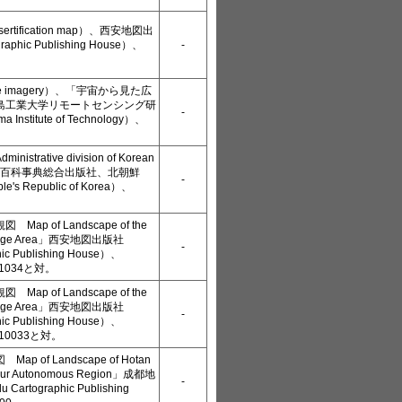
tification map）、西安地図出
raphic Publishing House）、
-
te imagery）、「宇宙から見た広
島工業大学リモートセンシング研
-
Institute of Technology）、
trative division of Korean
、科学百科事典総合出版社、北朝鮮
-
le's Republic of Korea）、
p of Landscape of the
ainage Area」西安地図出版社
-
hic Publishing House）、
2.1034と対。
p of Landscape of the
ainage Area」西安地図出版社
-
hic Publishing House）、
2.10033と対。
 of Landscape of Hotan
Uygur Autonomous Region」成都地
-
rtographic Publishing