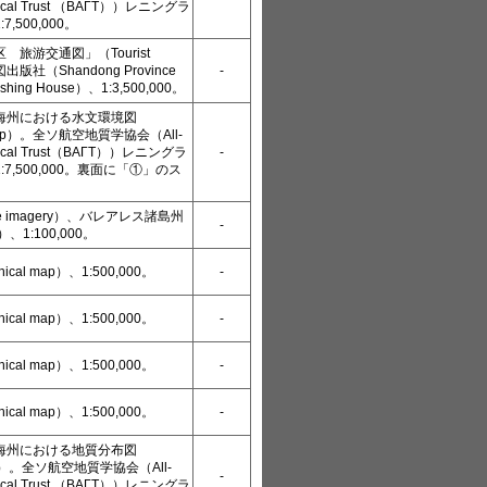
ogical Trust （ВАГТ））レニングラ
,500,000。
旅游交通図」（Tourist
社（Shandong Province
-
lishing House）、1:3,500,000。
海州における水文環境図
l map）。全ソ航空地質学協会（All-
ogical Trust（ВАГТ））レニングラ
-
7,500,000。裏面に「①」のス
te imagery）、バレアレス諸島州
-
ds）、1:100,000。
ical map）、1:500,000。
-
ical map）、1:500,000。
-
ical map）、1:500,000。
-
ical map）、1:500,000。
-
海州における地質分布図
map）。全ソ航空地質学協会（All-
-
ogical Trust （ВАГТ））レニングラ