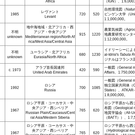
Africa
（IGN）、1:6,000
自然環境図（Natura
レヴァント
1985
720
520
ビンゲン大学（Univer
Levant
1:1,000,000。
地中海地域・北アフリカ・西
農業気候図（Agrocl
不明
アジア・中央アジア
915
1220
地農業研究センター
unknown
Mediterranean region/North Af
1:12,000,000。
rica/West Asia/Central Asia
イドリーシーによる
不明
ユーラシア・北アフリカ
680
1230
al-Idrisi's
Tabula R
unknown
Eurasia/North Africa
ジナルはフランス
アラブ首長国連邦
一般図（General map
c. 1973
420
590
United Arab Emirates
Affairs、1:750
一般図（Genera
ロシア
独立国家共同体（Commo
1992
700
1085
Russia
States）、ATKAR-P
1:8,000,000。
ロシア平原・コーカサス・中
ロシア平原から西
央アジア・西シベリア
布図（Geologic
1967
765
620
Russian Plain/Caucasus/Cent
地質学協会（All-Union
ral Asia/Western Siberia
（ВАГТ））、1:7,5
ロシア平原・コーカサス・中
ロシア平原から西
央アジア・西シベリア
（Hydrologic
1967
765
620