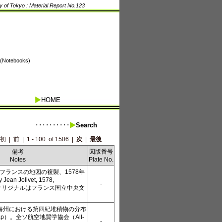
 of Tokyo : Material Report No.123
tebooks)
HOME
･･････････
Search
初
|
前
|
1 - 100 of 1506
|
次
|
最後
備考
図版番号
Notes
Plate No.
tによるフランスの地図の複製、1578年
 Jean Jolivet, 1578,
-
on）、オリジナルはフランス国立中央文
海州における第四紀堆積物の分布
 map）。全ソ航空地質学協会（All-
-