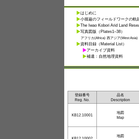
はじめに
小堀巌のフィールドワークの軌
The Iwao Kobori Arid Land Resea
写真図版（Plates1–38）
アフリカ(Africa)
西アジア(West Asia)
資料目録（Material List）
アーカイブ資料
補遺：自然地理資料
登録番号
品名
Reg. No.
Description
地図
KB12.10001
Map
地図
KB12.10002