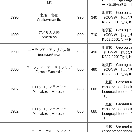
Union Aerogeol
ast
ード地図作成局、1:7
地質図（Geologi
北極・南極
1990
990
340
（CGMW）およびUNE
Arctic/Antarctic
KB12.10017から
地質図（Geologi
アメリカ大陸
1990
990
710
（CGMW）およびUNE
Americas
KB12.10017から
地質図（Geologi
ユーラシア・アフリカ大陸
1990
990
490
（CGMW）およびUNE
Eurasia/Africa
KB12.10017から
地質図（Geologi
ユーラシア・オーストラリア
1990
990
490
（CGMW）およびUNE
Eurasia/Australia
KB12.10017から
一般図（General ma
モロッコ、マラケシュ
conservation fonci
1982
630
680
Marrakesh, Morocco
topographique
り。
一般図（General ma
モロッコ、マラケシュ
conservation fonci
1982
630
680
Marrakesh, Morocco
topographique
り
一般図（General ma
モロッコ、エルラシディア
conservation fonci