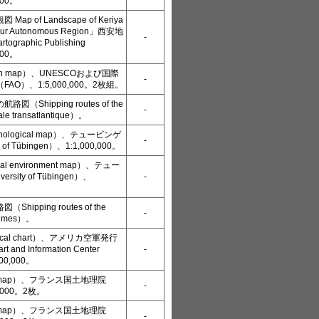
000。
p of Landscape of Keriya
Uygur Autonomous Region」西安地
-
ographic Publishing
000。
ion map）、UNESCOおよび国際
-
O）、1:5,000,000。2枚組。
Shipping routes of the
-
le transatlantique）。
ological map）、テュービンゲ
-
of Tübingen）、1:1,000,000。
l environment map）、テュー
sity of Tübingen）、
-
ipping routes of the
-
itimes）。
ical chart）、アメリカ空軍発行
rt and Information Center
-
00,000。
l map）、フランス国土地理院
-
,000。2枚。
l map）、フランス国土地理院
-