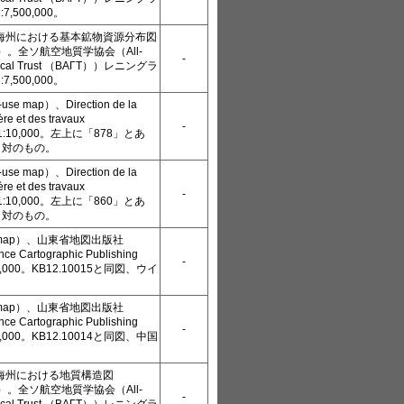
,500,000。
海州における基本鉱物資源分布図
map）。全ソ航空地質学協会（All-
-
ogical Trust （ВАГТ））レニングラ
,500,000。
 map）、Direction de la
ère et des travaux
-
s、1:10,000。左上に「878」とあ
3と対のもの。
 map）、Direction de la
ère et des travaux
-
s、1:10,000。左上に「860」とあ
2と対のもの。
l map）、山東省地図出版社
ce Cartographic Publishing
-
00,000。KB12.10015と同図、ウイ
l map）、山東省地図出版社
ce Cartographic Publishing
-
00,000。KB12.10014と同図、中国
海州における地質構造図
map）。全ソ航空地質学協会（All-
-