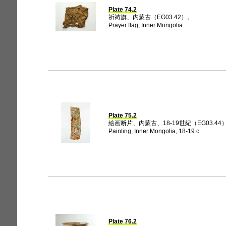
Plate 74.2
祈祷旗、内蒙古（EG03.42）。
Prayer flag, Inner Mongolia
Plate 75.2
絵画断片、内蒙古、18-19世紀（EG03.44
Painting, Inner Mongolia, 18-19 c.
Plate 76.2