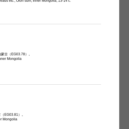
beads etc., Olon sum, Inner Mongolia, 13-14 c.
古（EG03.78）。
nner Mongolia
EG03.81）。
er Mongolia