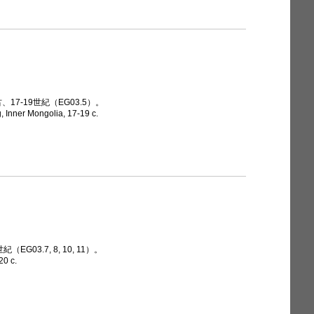
17-19世紀（EG03.5）。
, Inner Mongolia, 17-19 c.
EG03.7, 8, 10, 11）。
20 c.