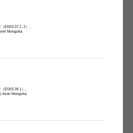
G03.37.1, 2）。
Inner Mongolia
EG03.36.1）。
, Inner Mongolia