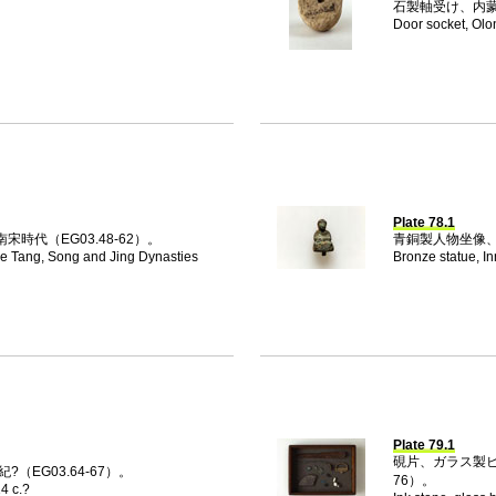
石製軸受け、内蒙古
Door socket, Olo
Plate 78.1
代（EG03.48-62）。
青銅製人物坐像、内
he Tang, Song and Jing Dynasties
Bronze statue, I
Plate 79.1
硯片、ガラス製ビー
（EG03.64-67）。
76）。
14 c.?