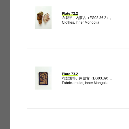
Plate 72.2
布製品、内蒙古（EG03.36.2）。
Clothes, Inner Mongolia
Plate 73.2
布製護符、内蒙古（EG03.39）。
Fabric amulet, Inner Mongolia