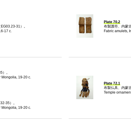
Plate 70.2
03.23-31）。
布製護符、内蒙古（E
16-17 c.
Fabric amulets, 
35）。
r Mongolia, 19-20 c.
Plate 72.1
布製仏具、内蒙古（
Temple ornament
32-35）。
r Mongolia, 19-20 c.