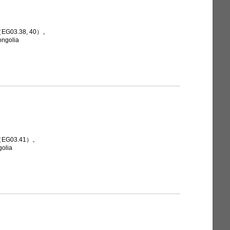
03.38, 40）。
ongolia
G03.41）。
golia