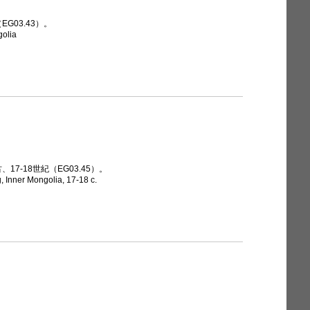
G03.43）。
golia
17-18世紀（EG03.45）。
, Inner Mongolia, 17-18 c.