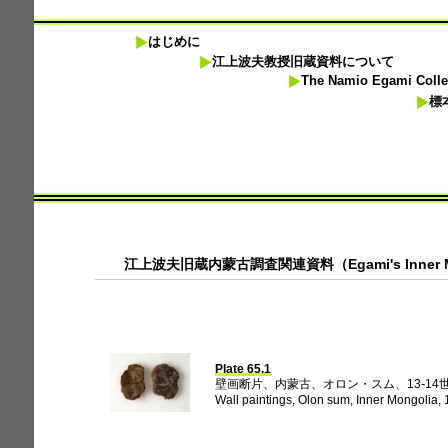
はじめに
江上波夫教授旧蔵資料について
The Namio Egami Collect
標本
江上波夫旧蔵内蒙古調査関連資料（Egami's Inner Mong
Plate 65.1
壁画断片、内蒙古、オロン・スム、13-14世紀（
Wall paintings, Olon sum, Inner Mongolia, 