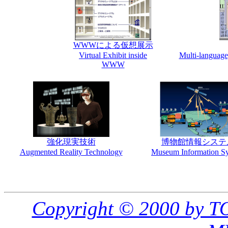
WWWによる仮想展示
Virtual Exhibit inside
Multi-language
WWW
強化現実技術
博物館情報システ
Augmented Reality Technology
Museum Information S
Copyright © 2000 by