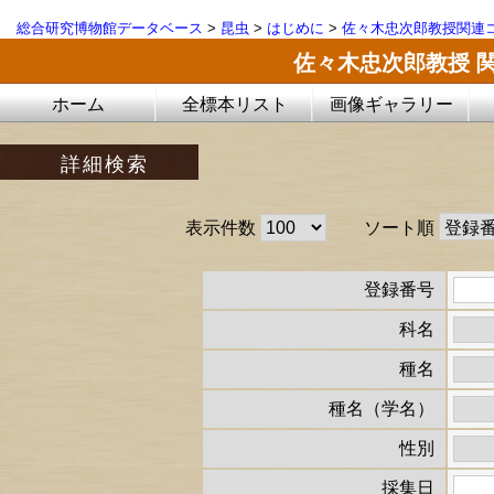
総合研究博物館データベース
>
昆虫
>
はじめに
>
佐々木忠次郎教授関連コ
佐々木忠次郎教授 
ホーム
全標本リスト
画像ギャラリー
詳細検索
表示件数
ソート順
登録番号
科名
種名
種名（学名）
性別
採集日