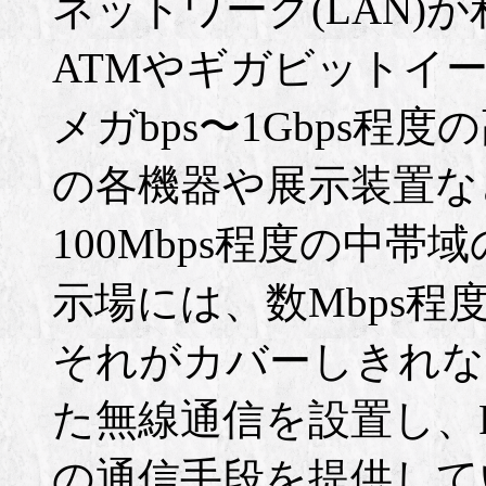
ネットワーク(LAN)
ATMやギガビットイ
メガbps〜1Gbps程
の各機器や展示装置などは、
100Mbps程度の中帯
示場には、数Mbps程
それがカバーしきれな
た無線通信を設置し、
の通信手段を提供して