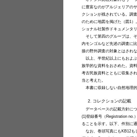
に豊富なのがアルジェリアの
クションが残されている。調
のために地図を掲げた（図1）
ショナル社製作ドキュメンタ
そして第四のグループは、
内モンゴルなど先述の調査に
接の野外調査の対象とはされ
以上、半世紀以上にもおよ
族学的な資料をおさめた。資料
考古民族資料とともに収集さ
当と考えた。
本書に収録しない自然地理
2. コレクションの記載
データベースの記載方針に
(1)登録番号（Registrat
ることを示す。以下、件別に
なお、巻頭写真にもKB12も