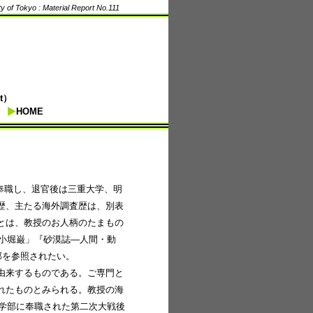
y of Tokyo : Material Report No.111
st）
HOME
に奉職し、退官後は三重大学、明
歴、主たる海外調査歴は、別表
とは、教授のお人柄のたまもの
ー小堀巌」『砂漠誌—人間・動
部を参照されたい。
由来するものである。ご専門と
れたものとみられる。教授の海
理学部に奉職された第二次大戦後