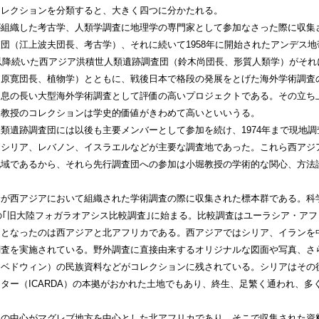
コレクションを分類すると、大きく四つに分かたれる。
組織した考古学、人類学調査に地理学の専門家として参加なさった際に収集さ
団（江上波夫団長、考古学）、それに続いて1958年に開始されたアンデス
年以降続いた西アジア洪積世人類遺跡調査団（鈴木尚団長、形質人類学）がそれに
（原寛団長、植物学）とともに、戦後日本で格段の発展をとげた海外学術調査
る息の長い大型海外学術調査として評価の高いプロジェクトである。その立ち
堀教授のコレクションは学史的価値がきわめて高いといいうる。
類遺跡調査団には以後も主要メンバーとして参加を続け、1974年まで現地調査
。シリア、レバノン、イスラエルなどが主要な調査地であった。これら西アジ
地域であるから、それら先行調査団への参加は小堀教授の学術的な関心、方法
身が西アジアにおいて組織された学術調査の際に収集された標本群である。科
年の｢旧大陸フォガラオアシス比較調査｣に始まる。比較調査はユーラシア・ア
ドとなったのは西アジアと北アフリカである。西アジアではシリア、イランを
調査を実施されている。野外調査に直接由来するオリジナルな図面や写真、さ
（ベドウィン）の民族資料などがコレクションに残されている。シリアはその
ター（ICARDA）の本拠がおかれた土地でもあり、終生、足繁く通われ、多
つの中心がマグレブ地方を中心とした北アフリカであり、そこで収集された資