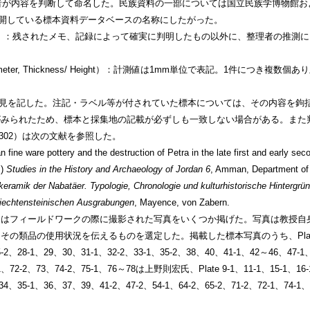
on）：整理者が内容を判断して命名した。民族資料の一部については国立民族学博物
anly）が公開している標本資料データベースの名称にしたがった。
 Region）：残されたメモ、記録によって確実に判明したもの以外に、整理者の
h/ Diameter, Thickness/ Height）：計測値は1mm単位で表記。1件につ
理者の所見を記した。注記・ラベル等が付されていた標本については、その内容を
みられたため、標本と採集地の記載が必ずしも一致しない場合がある。また
.302）は次の文献を参照した。
fine ware pottery and the destruction of Petra in the late first and early se
.)
Studies in the History and Archaeology of Jordan 6
, Amman, Department of A
keramik der Nabatӓer. Typologie, Chronologie und kulturhistorische Hintergrün
liechtensteinischen Ausgrabungen
, Mayence, von Zabern.
：冒頭にはフィールドワークの際に撮影された写真をいくつか掲げた。写真は教授
類品の使用状況を伝えるものを選定した。掲載した標本写真のうち、Plate 9-2
5-2、28-1、29、30、31-1、32-2、33-1、35-2、38、40、41-1、42～46、47-
1、72-2、73、74-2、75-1、76～78は上野則宏氏、Plate 9-1、11-1、15-1、16
2、34、35-1、36、37、39、41-2、47-2、54-1、64-2、65-2、71-2、72-1