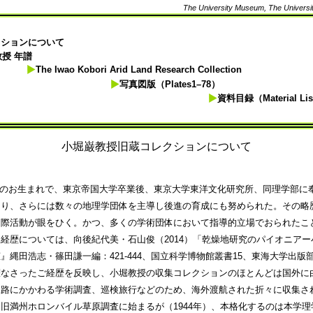
The University Museum, The Universit
クションについて
授 年譜
The Iwao Kobori Arid Land Research Collection
写真図版（Plates1–78）
資料目録（Material Li
小堀巌教授旧蔵コレクションについて
13)年のお生まれで、東京帝国大学卒業後、東京大学東洋文化研究所、同理学部
とり、さらには数々の地理学団体を主導し後進の育成にも努められた。その略
国際活動が眼をひく。かつ、多くの学術団体において指導的立場でおられたこ
経歴については、向後紀代美・石山俊（2014）「乾燥地研究のパイオニア
縄田浩志・篠田謙一編：421-444、国立科学博物館叢書15、東海大学出版
躍なさったご経歴を反映し、小堀教授の収集コレクションのほとんどは国外に
水路にかかわる学術調査、巡検旅行などのため、海外渡航された折々に収集さ
旧満州ホロンバイル草原調査に始まるが（1944年）、本格化するのは本学