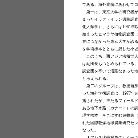
である。海外渡航にあわせて
第一は、東京大学の研究者が
まったイラク・イラン遺跡調査
化人類学）、さらには1961
始まったヒマラヤ植物調査団
在につながった東京大学が誇
を学術標本とともに残した小
このうち、西アジア洪積世人
は副団長もつとめられている
調査団を率いて活躍なさった
と考えられる。
第二のグループは、教授自
った海外学術調査は、1977
施されたが、主たるフィール
ある地下水路（カナート）の
理学標本、そこにすむ遊牧民
れた国際乾燥地域農業研究セン
なった。
オアシス比較対象のもう一