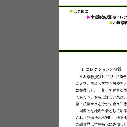
はじめに
小堀巌教授旧蔵コレ
小堀巌教
1. コレクションの背景
小堀巌教授は1924(大正
治大学、国連大学でも教鞭を
に整理した。一見して豊富な
であろう。さらに詳しい業績、
物・植物が水を分かち合う知恵』
国際的な地理学者として活
された乾燥地の水利用、地下
外調査歴は学生時代に参加した