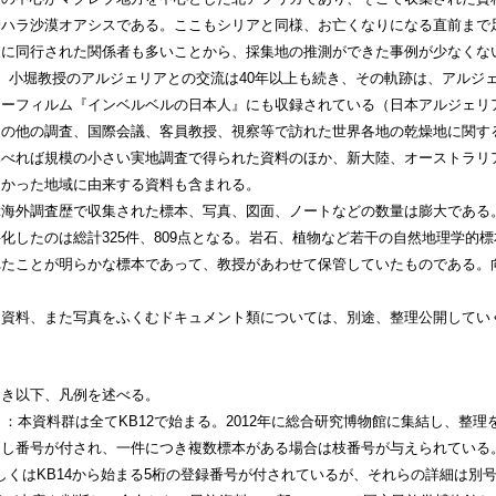
サハラ沙漠オアシスである。ここもシリアと同様、お亡くなりになる直前まで
査に同行された関係者も多いことから、採集地の推測ができた事例が少なくな
。小堀教授のアルジェリアとの交流は40年以上も続き、その軌跡は、アルジ
リーフィルム『インベルベルの日本人』にも収録されている（日本アルジェリ
その他の調査、国際会議、客員教授、視察等で訪れた世界各地の乾燥地に関す
比べれば規模の小さい実地調査で得られた資料のほか、新大陸、オーストラリ
なかった地域に由来する資料も含まれる。
ぶ海外調査歴で収集された標本、写真、図面、ノートなどの数量は膨大である
化したのは総計325件、809点となる。岩石、植物など若干の自然地理学的
れたことが明らかな標本であって、教授があわせて保管していたものである。
的資料、また写真をふくむドキュメント類については、別途、整理公開してい
つき以下、凡例を述べる。
ion no.）：本資料群は全てKB12で始まる。2012年に総合研究博物館に集結し
通し番号が付され、一件につき複数標本がある場合は枝番号が与えられている
しくはKB14から始まる5桁の登録番号が付されているが、それらの詳細は別