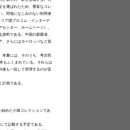
足を運ばれたため、豊富なコレ
い。同地になじみのない利用者
ェリア国プロコム・インターナ
アセンター、ホームページ）。
る資料である。中国の新疆省、
ア、さらにはヨーロッパなど直
。本書には、そのうち、考古民
標本もふくまれている。それらは
向後も一括して管理するのが妥
く計画である。
、整理を始めた小堀コレクションであ
。
号にて記載する予定である。