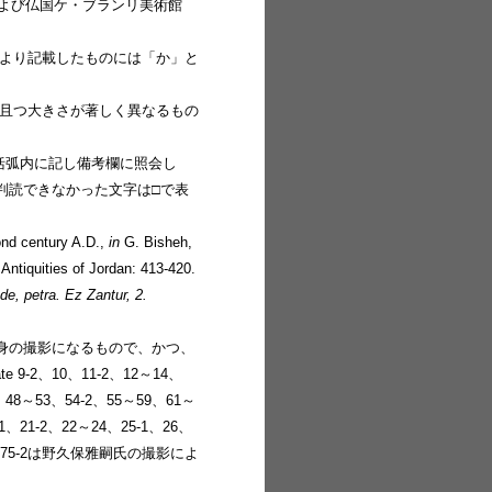
館および仏国ケ・ブランリ美術館
推測により記載したものには「か」と
き複数個あり且つ大きさが著しく異なるもの
鉤括弧内に記し備考欄に照会し
判読できなかった文字は□で表
cond century A.D.,
in
G. Bisheh,
ntiquities of Jordan: 413-420.
de, petra. Ez Zantur, 2.
自身の撮影になるもので、かつ、
、10、11-2、12～14、
1、48～53、54-2、55～59、61～
-1、21-2、22～24、25-1、26、
、74-1、75-2は野久保雅嗣氏の撮影によ