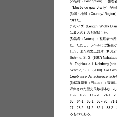
(2)名称（Descripti
（Musée du quai Br
(3)国・地域（Country/
つけた。
(4)サイズ（Length, Widt
は最大のものを記録した。
(5)備考（Notes）：整
た。ただし、ラベルには混在が
した。また彩文土器片（KB12
Schmid, S. G. (1997) Nabataean 
M. Zaghloul & I. Kehrberg (eds
Schmid, S. G. (2000).
Die Fein
Ergebnisse der schweizerisch-
(6)写真図版（Plates）
収集された歴史民族標本ないしその
15-2、16-2、17～20、21-1、2
63、64-1、65-1、66～70、71-
27、28-2、31-2、32-1、33-
るものである。