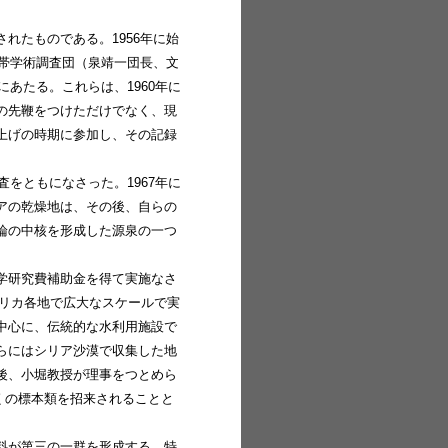
れたものである。1956年に始
地帯学術調査団（泉靖一団長、文
あたる。これらは、1960年に
の先鞭をつけただけでなく、現
上げの時期に参加し、その記録
をともになさった。1967年に
アの乾燥地は、その後、自らの
論の中核を形成した源泉の一つ
学研究費補助金を得て実施なさ
フリカ各地で広大なスケールで実
中心に、伝統的な水利用施設で
らにはシリア沙漠で収集した地
後、小堀教授が理事をつとめら
くの標本類を招来されることと
料が第三の一群を形成する。特