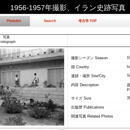
1956-1957年撮影、イラン史跡写真
Photolist
Search
考古学 TOP
写真
hotograph
1
撮影シーズン Season
Ir
国 Country
T
遺跡・場所 Site/City
内容 Description
P
3
サイズ Size
出版歴 Publications
関連写真 Related Photos