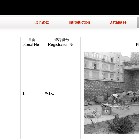
はじめに
Introduction
Database
通番
登録番号
Serial No.
Registration No.
P
1
X-1-1