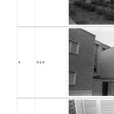
4
X-1-4