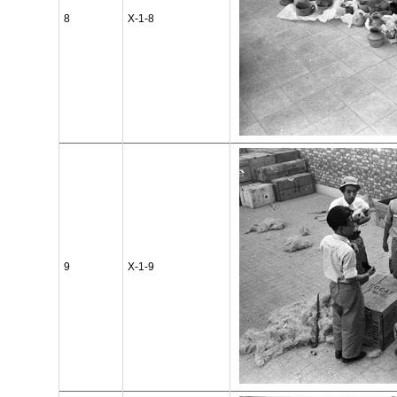
8
X-1-8
9
X-1-9