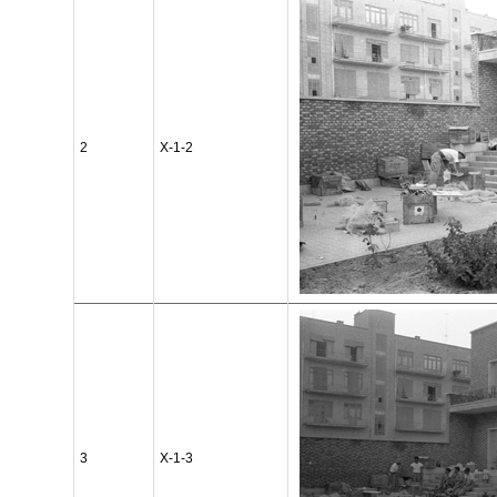
2
X-1-2
3
X-1-3