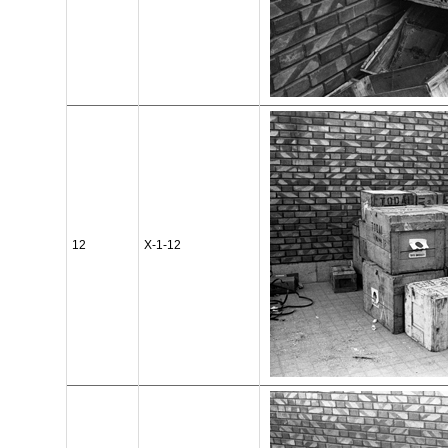
12
X-1-12