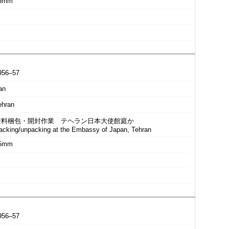
5mm
956–57
an
ehran
資料梱包・開封作業 テヘラン日本大使館庭か
acking/unpacking at the Embassy of Japan, Tehran
5mm
956–57