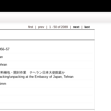
first
|
prev
|
1 - 50 of 2089
|
next
|
last
956–57
an
ehran
資料梱包・開封作業 テヘラン日本大使館庭か
acking/unpacking at the Embassy of Japan, Tehran
5mm