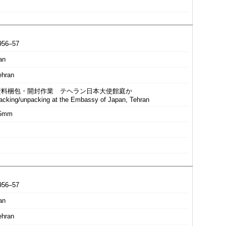
956–57
an
ehran
資料梱包・開封作業 テヘラン日本大使館庭か
acking/unpacking at the Embassy of Japan, Tehran
5mm
956–57
an
ehran