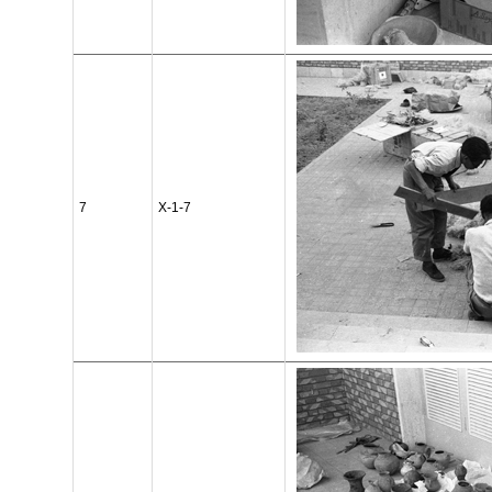
7
X-1-7