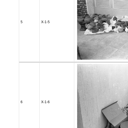
5
X-1-5
6
X-1-6