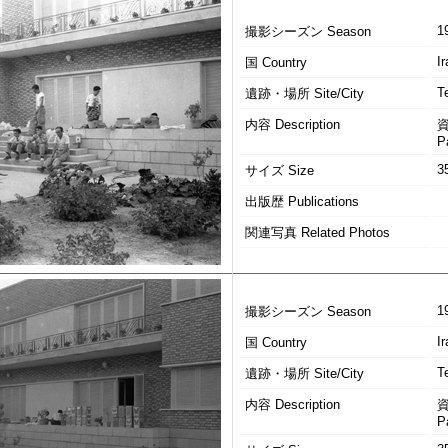
1
撮影シーズン Season
Ir
国 Country
T
遺跡・場所 Site/City
内容 Description
P
3
サイズ Size
出版歴 Publications
関連写真 Related Photos
1
撮影シーズン Season
Ir
国 Country
T
遺跡・場所 Site/City
内容 Description
P