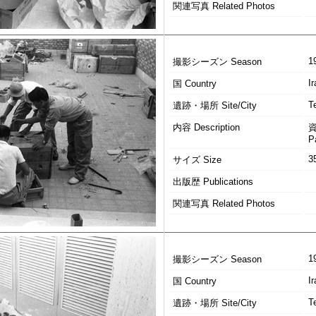
関連写真 Related Photos
1
撮影シーズン Season
Ir
国 Country
T
遺跡・場所 Site/City
内容 Description
P
3
サイズ Size
出版歴 Publications
関連写真 Related Photos
1
撮影シーズン Season
Ir
国 Country
T
遺跡・場所 Site/City