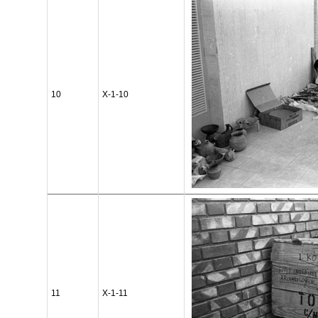
10
X-1-10
11
X-1-11