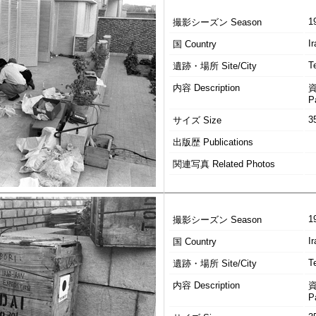
1
撮影シーズン Season
Ir
国 Country
T
遺跡・場所 Site/City
内容 Description
P
3
サイズ Size
出版歴 Publications
関連写真 Related Photos
1
撮影シーズン Season
Ir
国 Country
T
遺跡・場所 Site/City
内容 Description
P