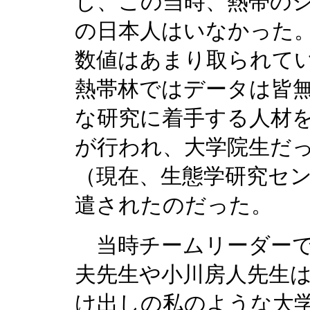
し、この当時、熱帯の
の日本人はいなかった
数値はあまり取られて
熱帯林ではデータは皆
な研究に着手する人材
が行われ、大学院生だ
（現在、生態学研究セ
遣されたのだった。
当時チームリーダーで
夫先生や小川房人先生
け出しの私のような大