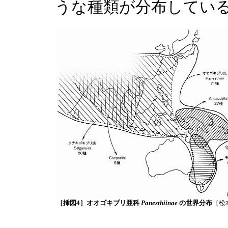
うな種類が分布してい
［挿図4］オオゴキブリ亜科
Panesthiinae
の世界分布
［松