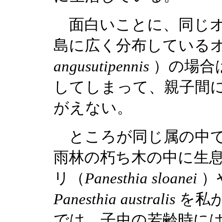
面白いことに、同じオ
島に広く分布している
angusutipennis
）の場合
してしまって、親子間
がえない。
ところが同じ属の中で
雨林の朽ち木の中に生
リ（
Panesthia sloanei
）
Panesthia australis
を私
では、子虫の若齢時に