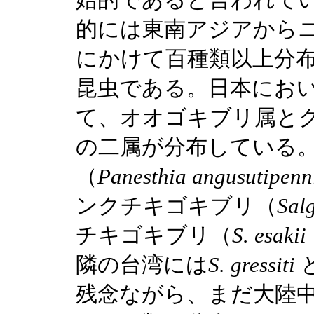
始的であると言われて
的には東南アジアから
にかけて百種類以上分
昆虫である。日本にお
て、オオゴキブリ属と
の二属が分布している
（
Panesthia angusutipenn
ンクチキゴキブリ（
Sal
チキゴキブリ（
S. esakii
隣の台湾には
S. gressiti
残念ながら、まだ大陸