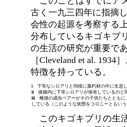
このことはすでにアメ
古く一九三四年に指摘
会性の起源を考察する
分布しているキゴキブ
の生活の研究が重要で
［Cleveland et al
特徴を持っている。
i
下等なシロアリと同様に腐朽材の中に生息し
ii
後腸内に下等シロアリが保有しているのと同
iii
雌雄の成虫ペアーがその子供たちとともに
している（このような状態をコロニーともいう
このキゴキブリの生活