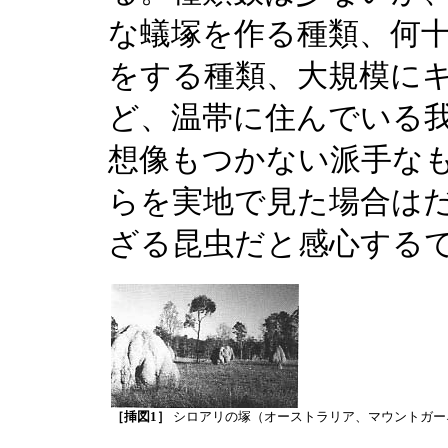
な蟻塚を作る種類、何
をする種類、大規模に
ど、温帯に住んでいる
想像もつかない派手なも
らを実地で見た場合は
ざる昆虫だと感心する
［挿図1］
シロアリの塚（オーストラリア、マウントガー