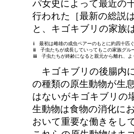
パ女史によって最近の
行われた［最新の総説はNa
と、キゴキブリの家族
i
最初は雌雄の成虫ペアーのもとに約四十匹ぐ
ii
子虫たちが成長していってもこの家族グルー
iii
子虫たちが終齢になると親元から離れ、よ
キゴキブリの後腸内に
の種類の原生動物が生
はないがキゴキブリの
生動物は食物の消化に
おいて重要な働きをし