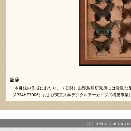
謝辞
本目録の作成にあたり、（公財）山階鳥類研究所には貴重な昆
（JP24HP7006）および東京大学デジタルアーカイブズ構築
（C）2025. The Universi