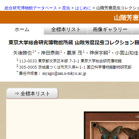
総合研究博物館データベース
>
昆虫
>
はじめに
>
山階芳麿昆虫コレクシ
山階芳麿
ホーム
全標本リスト
画像ギャラリー
⇒ 全標本リスト