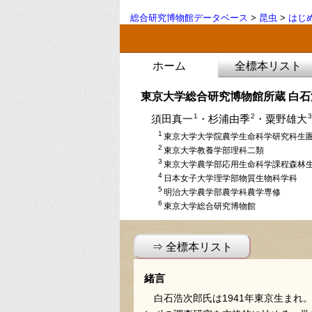
総合研究博物館データベース
>
昆虫
>
はじ
ホーム
全標本リスト
東京大学総合研究博物館所蔵 白
1
2
3
須田真一
・杉浦由季
・粟野雄大
1
東京大学大学院農学生命科学研究科生
2
東京大学教養学部理科二類
3
東京大学農学部応用生命科学課程森林
4
日本女子大学理学部物質生物科学科
5
明治大学農学部農学科農学専修
6
東京大学総合研究博物館
⇒ 全標本リスト
緒言
白石浩次郎氏は1941年東京生ま