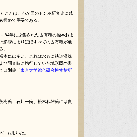
れたことは、わが国のトンボ研究史に残
も極めて重要である。
～84年に採集された固有種の標本およ
の影響によりほぼすべての固有種が絶
る。
標本には多い。これはおもに鉄道沿線
よび調査時に携行していた地形図の書
ては別稿「
東京大学総合研究博物館所
茂樹氏、石川一氏、松木和雄氏には貴
85）も用いた。