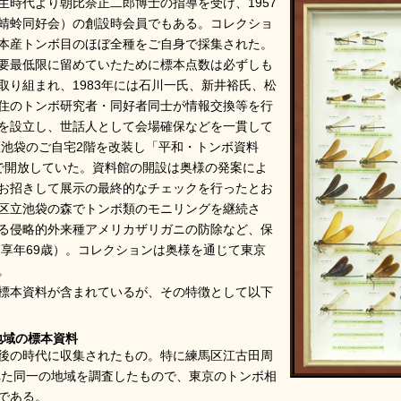
生時代より朝比奈正二郎博士の指導を受け、1957
蜻蛉同好会）の創設時会員でもある。コレクショ
本産トンボ目のほぼ全種をご自身で採集された。
要最低限に留めていたために標本点数は必ずしも
取り組まれ、1983年には石川一氏、新井裕氏、松
住のトンボ研究者・同好者同士が情報交換等を行
を設立し、世話人として会場確保などを一貫して
区池袋のご自宅2階を改装し「平和・トンボ資料
で開放していた。資料館の開設は奥様の発案によ
お招きして展示の最終的なチェックを行ったとお
区立池袋の森でトンボ類のモニリングを継続さ
る侵略的外来種アメリカザリガニの防除など、保
（享年69歳）。コレクションは奥様を通じて東京
。
標本資料が含まれているが、その特徴として以下
地域の標本資料
後の時代に収集されたもの。特に練馬区江古田周
された同一の地域を調査したもので、東京のトンボ相
である。