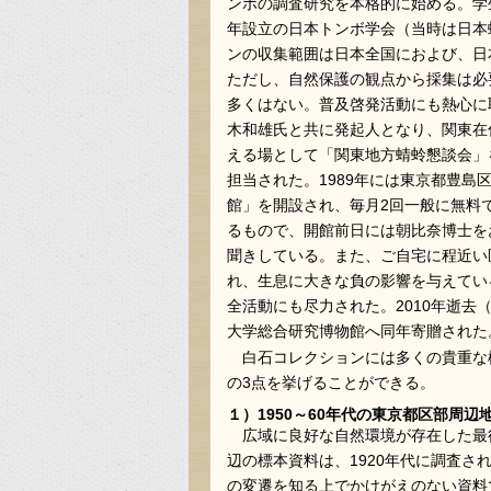
ンボの調査研究を本格的に始める。学
年設立の日本トンボ学会（当時は日本
ンの収集範囲は日本全国におよび、日
ただし、自然保護の観点から採集は必
多くはない。普及啓発活動にも熱心に
木和雄氏と共に発起人となり、関東在
える場として「関東地方蜻蛉懇談会」
担当された。1989年には東京都豊島
館」を開設され、毎月2回一般に無料
るもので、開館前日には朝比奈博士を
聞きしている。また、ご自宅に程近い
れ、生息に大きな負の影響を与えてい
全活動にも尽力された。2010年逝去
大学総合研究博物館へ同年寄贈された
白石コレクションには多くの貴重な
の3点を挙げることができる。
１）1950～60年代の東京都区部周辺
広域に良好な自然環境が存在した最
辺の標本資料は、1920年代に調査
の変遷を知る上でかけがえのない資料