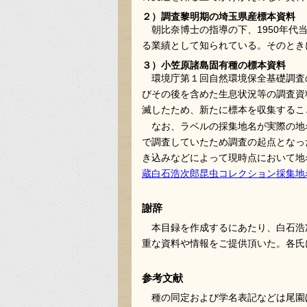
２）調査黎明期の埼玉県産標本資料
朝比奈博士の指導の下、1950年
る業績として知られている。そのとき
３）小笠原諸島固有種の標本資料
環境庁第１回自然環境保全基礎調査
びその後を含めた生息状況等の調査資
滅したため、新たに標本を収集するこ
なお、ラベルの採集地名が実際の地
で調査していたため調査の起点となっ
き込みなどによって現時点において地
蔵白石浩次郎昆虫コレクション採集地
謝辞
本目録を作成するにあたり、白石浩
重な資料や情報をご提供頂いた。各氏
参考文献
種の同定および学名表記などは尾園ほ