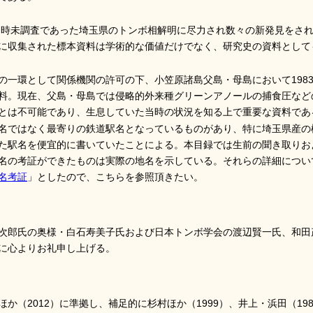
代当時未調査であった埼玉県のトンボ相解明に尽力され数々の新発見をさ
に収集された標本資料は学術的な価値だけでなく、研究史の資料として
の一環として関係機関の許可の下、小笠原諸島父島・母島において1983
料。現在、父島・母島では侵略的外来種グリーンアノールの捕食圧など
とは不可能であり、生息していた当時の状況を知る上で重要な資料であ
名ではなく最寄りの鉄道駅名となっているものがあり、特に埼玉県産の
た駅名を便宜的に書いていたことによる。本目録では生前の聞き取りお
名の考証ができたものは実際の地名を示している。それらの詳細につい
名考証
」としたので、こちらを参照頂きたい。
次郎氏の奥様・白石寿美子氏および日本トンボ学会の渡辺賢一氏、和田
に心よりお礼申し上げる。
か（2012）に準拠し、補足的に杉村ほか（1999）、井上・浜田（19