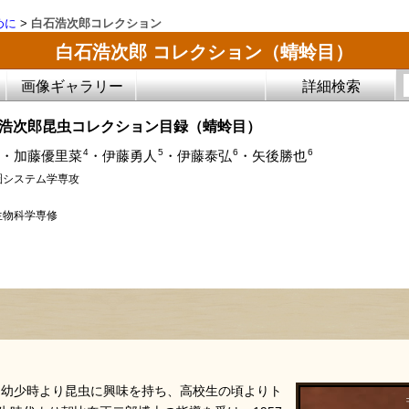
めに
>
白石浩次郎コレクション
白石浩次郎 コレクション（蜻蛉目）
画像ギャラリー
詳細検索
石浩次郎昆虫コレクション目録（蜻蛉目）
4
5
6
6
・加藤優里菜
・伊藤勇人
・伊藤泰弘
・矢後勝也
圏システム学専攻
生物科学専修
れ。幼少時より昆虫に興味を持ち、高校生の頃よりト