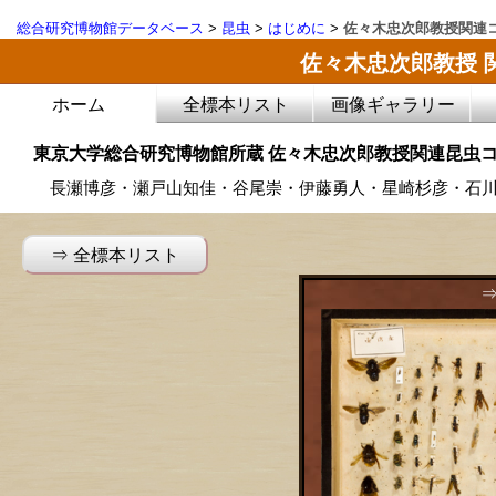
総合研究博物館データベース
>
昆虫
>
はじめに
>
佐々木忠次郎教授関連
佐々木忠次郎教授 
ホーム
全標本リスト
画像ギャラリー
東京大学総合研究博物館所蔵 佐々木忠次郎教授関連昆虫
長瀬博彦・瀬戸山知佳・谷尾崇・伊藤勇人・星崎杉彦・石
⇒ 全標本リスト