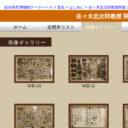
総合研究博物館データベース
>
昆虫
>
はじめに
>
佐々木忠次郎教授関連コ
佐々木忠次郎教授 
ホーム
全標本リスト
画像ギャラリー
画像ギャラリー
WB-10
WB-11