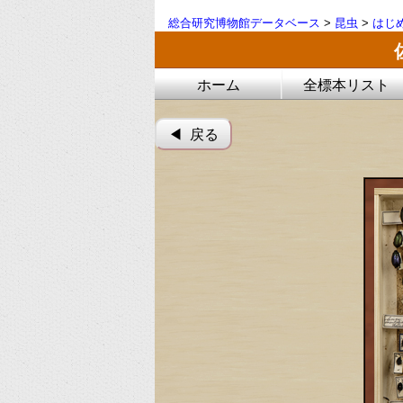
総合研究博物館データベース
>
昆虫
>
はじ
ホーム
全標本リスト
◀︎ 戻る