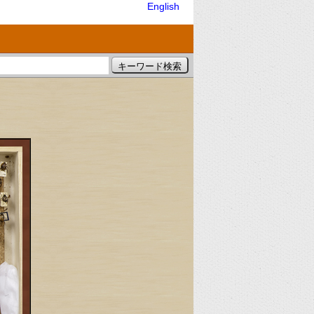
English
）