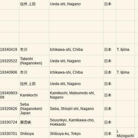
信州 上田
Ueda-shi, Nagano
日本
19340419
市川
Ichikawa-shi, Chiba
日本
T. Iijima
Takeshi
19320522
Ueda-shi, Nagano
日本
(Naganoken)
19340906
市川
Ichikawa-shi, Chiba
日本
T. Iijima
信州 上田
Ueda-shi, Nagano
日本
19340803-
Kamikochi, Matsumoto-shi,
Kamikochi
日本
09
Nagano
Seba
19320626
(Naganoken)
Seba, Shiojiri-shi, Nagano
日本
Japan
Souunkyo, Kamikawa-cho,
19330724
層雲峡
日本
Hokkaido
I.
19330701
Shibuya
Shibuya-ku, Tokyo
日本
Mizoguchi