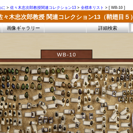
めに
>
佐々木忠次郎教授関連コレクション13
>
全標本リスト
>
[ WB-10 ]
佐々木忠次郎教授 関連コレクション13（鞘翅目５
画像ギャラリー
詳細検索
WB-10