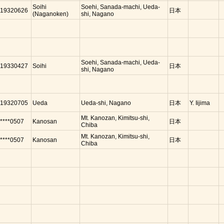
Soihi
Soehi, Sanada-machi, Ueda-
19320626
日本
(Naganoken)
shi, Nagano
Soehi, Sanada-machi, Ueda-
19330427
Soihi
日本
shi, Nagano
19320705
Ueda
Ueda-shi, Nagano
日本
Y. Iijima
Mt. Kanozan, Kimitsu-shi,
****0507
Kanosan
日本
Chiba
Mt. Kanozan, Kimitsu-shi,
****0507
Kanosan
日本
Chiba