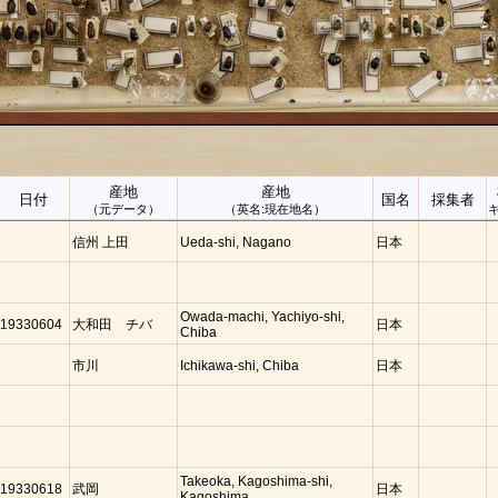
産地
産地
日付
国名
採集者
（元データ）
（英名:現在地名）
信州 上田
Ueda-shi, Nagano
日本
Owada-machi, Yachiyo-shi,
19330604
大和田 チバ
日本
Chiba
市川
Ichikawa-shi, Chiba
日本
Takeoka, Kagoshima-shi,
19330618
武岡
日本
Kagoshima