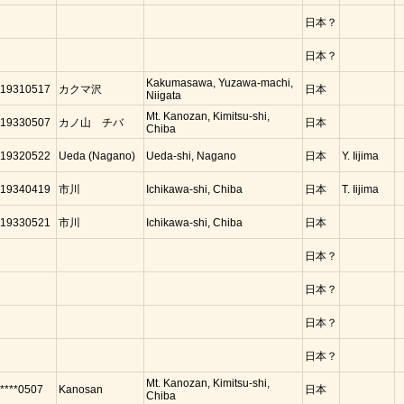
日本？
日本？
Kakumasawa, Yuzawa-machi,
19310517
カクマ沢
日本
Niigata
Mt. Kanozan, Kimitsu-shi,
19330507
カノ山 チバ
日本
Chiba
19320522
Ueda (Nagano)
Ueda-shi, Nagano
日本
Y. Iijima
19340419
市川
Ichikawa-shi, Chiba
日本
T. Iijima
19330521
市川
Ichikawa-shi, Chiba
日本
日本？
日本？
日本？
日本？
Mt. Kanozan, Kimitsu-shi,
****0507
Kanosan
日本
Chiba