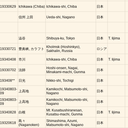
19330629
Ichikawa (Chiba)
Ichikawa-shi, Chiba
日本
信州 上田
Ueda-shi, Nagano
日本
澁谷
Shibuya-ku, Tokyo
日本
T. Iijima
Kholmsk (Hoshinkyo),
19330721
豊眞峡, カラフト
ロシア
Sakhalin, Russia
19340408
市川
Ichikawa-shi, Chiba
日本
T. Iijima
Hoshi-onsen, Nagai,
19330702
法師
日本
Minakami-machi, Gunma
193408**
日光
Nikko-shi, Tochigi
日本
19340803-
Kamikochi, Matsumoto-shi,
上高地
日本
09
Nagano
19340803-
Kamikochi, Matsumoto-shi,
上高地
日本
09
Nagano
Mt. Kusatsushiranesan,
19340828
白根
日本
T. Iijima
Kusatsu-machi, Gunma
島々
Shimashima, Azumi,
19320618
日本
(Naganoken)
Matsumoto-shi, Nagano