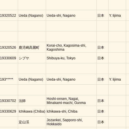
19320522
Ueda (Nagano)
Ueda-shi, Nagano
日本
Y. Iijima
Korai-cho, Kagosima-shi,
19320526
鹿児嶋高麗町
日本
Kagoshima
19330609
シブヤ
Shibuya-ku, Tokyo
日本
193*****
Ueda (Nagano)
Ueda-shi, Nagano
日本
Y. Iijima
Hoshi-onsen, Nagai,
19330702
法師
日本
Minakami-machi, Gunma
19330629
Ichikawa (Chiba)
Ichikawa-shi, Chiba
日本
Jozankei, Sapporo-shi,
定山渓
日本
Hokkaido