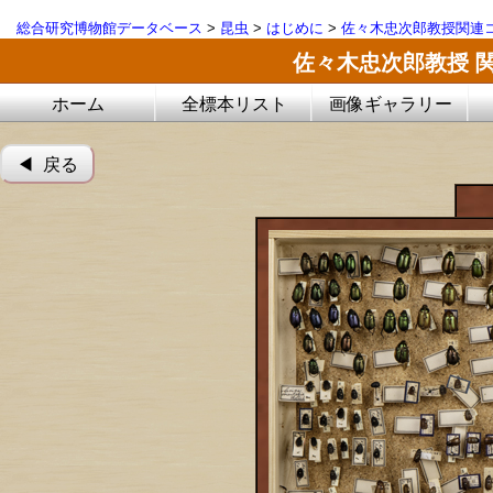
総合研究博物館データベース
>
昆虫
>
はじめに
>
佐々木忠次郎教授関連コ
佐々木忠次郎教授 
ホーム
全標本リスト
画像ギャラリー
◀︎ 戻る