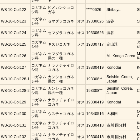
シ科
ネ
コガネム
ヒメカンショコ
WB-10-Col122
****0626
Shibuya
S
シ科
ガネ
コガネム
WB-10-Col123
セマダラコガネ
オス
19330626
澁谷
S
シ科
コガネム
WB-10-Col124
セマダラコガネ
オス
19330626
澁谷
S
シ科
コガネム
J
WB-10-Col125
キスジコガネ
メス
19330717
定山渓
シ科
s
コガネム
セマダラコガネ
M
WB-10-Col126
Mt. Kongo Corea
シ科
属の一種
K
コガネム
ナラノチャイロ
WB-10-Col127
オス
19330419
Konodai
K
シ科
コガネ
コガネム
カンショコガネ
Seishin, Corea,
WB-10-Col128-1
193308**
C
シ科
属の一種
Japan
コガネム
カンショコガネ
Seishin, Corea,
WB-10-Col128-2
193308**
C
シ科
属の一種
Japan
コガネム
ナラノチャイロ
WB-10-Col129
オス
19330419
Konodai
K
シ科
コガネ
コガネム
O
WB-10-Col130
ウスチャコガネ
オス
19340516
大和田
シ科
C
コガネム
ナラノチャイロ
K
WB-10-Col131
オス
19330418
市川 国分村
シ科
コガネ
C
コガネム
ナラノチャイロ
K
WB-10-Col132
オス
19330418
市川 国分村
シ科
コガネ
C