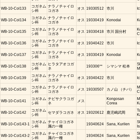
コガネム
ナラノチャイロ
WB-10-Col133
オス
19330512
市川
I
シ科
コガネ
コガネム
ナラノチャイロ
WB-10-Col134
オス
19330419
Konodai
K
シ科
コガネ
コガネム
ナラノチャイロ
K
WB-10-Col135
オス
19330418
市川 国分村
シ科
コガネ
C
コガネム
ナラノチャイロ
WB-10-Col136
オス
19340422
市川
I
シ科
コガネ
コガネム
ナラノチャイロ
WB-10-Col137
オス
19330419
Konodai
K
シ科
コガネ
コガネム
ヒラタアオコガ
S
WB-10-Col138
193306**
シマシマ 松本
シ科
ネ
M
コガネム
ナラノチャイロ
WB-10-Col139
オス
19340422
市川
I
シ科
コガネ
コガネム
ナラノチャイロ
M
WB-10-Col140
メス
19330507
カノ山 （チバ）
シ科
コガネ
C
コガネム
チビサクラコガ
Kongosan
M
WB-10-Col141
メス
シ科
ネ
Corea
K
コガネム
T
WB-10-Col142
セマダラコガネ
オス
19320612
鹿児嶋武岡
シ科
K
コガネム
チャイロコガネ
S
WB-10-Col143-1
19340624
Sana, Kurilen
シ科
属の一種
Is
コガネム
チャイロコガネ
S
WB-10-Col143-2
19340624
Sana, Kurilen
シ科
属の一種
Is