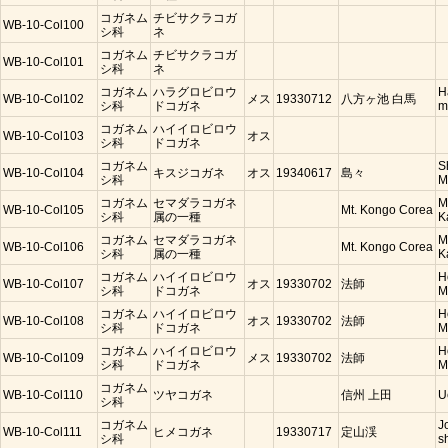
コガネム
チビサクラコガ
WB-10-Col100
シ科
ネ
コガネム
チビサクラコガ
WB-10-Col101
シ科
ネ
コガネム
ハラグロビロウ
H
WB-10-Col102
メス
19330712
八方ヶ池 白馬
シ科
ドコガネ
m
コガネム
ハイイロビロウ
WB-10-Col103
オス
シ科
ドコガネ
コガネム
S
WB-10-Col104
キスジコガネ
オス
19340617
島々
シ科
M
コガネム
セマダラコガネ
M
WB-10-Col105
Mt. Kongo Corea
シ科
属の一種
K
コガネム
セマダラコガネ
M
WB-10-Col106
Mt. Kongo Corea
シ科
属の一種
K
コガネム
ハイイロビロウ
H
WB-10-Col107
オス
19330702
法師
シ科
ドコガネ
M
コガネム
ハイイロビロウ
H
WB-10-Col108
オス
19330702
法師
シ科
ドコガネ
M
コガネム
ハイイロビロウ
H
WB-10-Col109
メス
19330702
法師
シ科
ドコガネ
M
コガネム
WB-10-Col110
ツヤコガネ
信州 上田
U
シ科
コガネム
J
WB-10-Col111
ヒメコガネ
19330717
定山渓
シ科
s