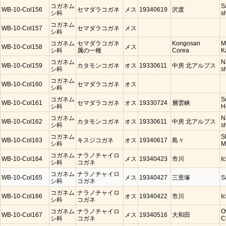
コガネム
S
WB-10-Col156
セマダラコガネ
メス
19340619
沢渡
シ科
s
コガネム
WB-10-Col157
セマダラコガネ
メス
シ科
コガネム
セマダラコガネ
Kongosan
M
WB-10-Col158
メス
シ科
属の一種
Corea
K
コガネム
N
WB-10-Col159
カタモンコガネ
オス
19330611
中房 北アルプス
シ科
s
コガネム
WB-10-Col160
セマダラコガネ
オス
シ科
コガネム
S
WB-10-Col161
セマダラコガネ
オス
19330724
層雲峡
シ科
H
コガネム
N
WB-10-Col162
カタモンコガネ
オス
19330611
中房 北アルプス
シ科
s
コガネム
S
WB-10-Col163
キスジコガネ
オス
19340617
島々
シ科
M
コガネム
ナラノチャイロ
WB-10-Col164
メス
19340423
市川
I
シ科
コガネ
コガネム
ナラノチャイロ
WB-10-Col165
メス
19340427
三里塚
S
シ科
コガネ
コガネム
ナラノチャイロ
WB-10-Col166
オス
19340422
市川
I
シ科
コガネ
コガネム
ナラノチャイロ
O
WB-10-Col167
メス
19340516
大和田
シ科
コガネ
C