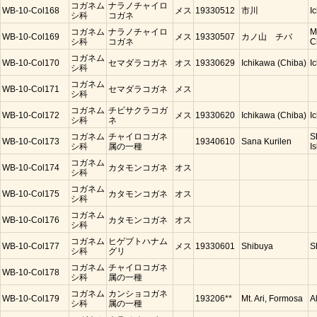
コガネム
ナラノチャイロ
WB-10-Col168
メス
19330512
市川
I
シ科
コガネ
コガネム
ナラノチャイロ
M
WB-10-Col169
メス
19330507
カノ山 チバ
シ科
コガネ
C
コガネム
WB-10-Col170
セマダラコガネ
オス
19330629
Ichikawa (Chiba)
I
シ科
コガネム
WB-10-Col171
セマダラコガネ
メス
シ科
コガネム
チビサクラコガ
WB-10-Col172
メス
19330620
Ichikawa (Chiba)
I
シ科
ネ
コガネム
チャイロコガネ
S
WB-10-Col173
19340610
Sana Kurilen
シ科
属の一種
Is
コガネム
WB-10-Col174
カタモンコガネ
オス
シ科
コガネム
WB-10-Col175
カタモンコガネ
オス
シ科
コガネム
WB-10-Col176
カタモンコガネ
オス
シ科
コガネム
ヒゲブトハナム
WB-10-Col177
メス
19330601
Shibuya
S
シ科
グリ
コガネム
チャイロコガネ
WB-10-Col178
シ科
属の一種
コガネム
カンショコガネ
WB-10-Col179
193206**
Mt. Ari, Formosa
A
シ科
属の一種