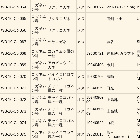
コガネム
WB-10-Col064
サクラコガネ
メス
19330629
Ichikawa (Chiba)
I
シ科
コガネム
WB-10-Col065
サクラコガネ
メス
信州 上田
U
シ科
コガネム
WB-10-Col066
サクラコガネ
メス
シ科
コガネム
WB-10-Col067
ツヤコガネ
メス
澁谷
S
シ科
コガネム
コガネムシ属の
K
WB-10-Col068
19330721
豊眞峡, カラフト
シ科
一種
S
コガネム
アカビロウドコ
WB-10-Col069
19340408
市川
I
シ科
ガネ
コガネム
ハイイロビロウ
H
WB-10-Col070
メス
19330702
法師
シ科
ドコガネ
M
コガネム
チャイロコガネ
WB-10-Col071
メス
193408**
日光
N
シ科
属の一種
コガネム
チャイロコガネ
19340803-
K
WB-10-Col072
オス
上高地
シ科
属の一種
09
N
コガネム
チャイロコガネ
19340803-
K
WB-10-Col073
メス
上高地
シ科
属の一種
09
N
コガネム
チャイロコガネ
M
WB-10-Col074
19340828
白根
シ科
属の一種
K
コガネム
チャイロコガネ
島々
S
WB-10-Col075
オス
19320618
シ科
属の一種
(Naganoken)
M