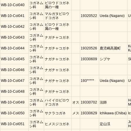
コガネム
ビロウドコガネ
WB-10-Col040
シ科
属の一種
コガネム
マルガタビロウ
WB-10-Col041
19320522
Ueda (Nagano)
U
シ科
ドコガネ
コガネム
ビロウドコガネ
WB-10-Col042
シ科
属の一種
コガネム
WB-10-Col043
ナガチャコガネ
シ科
コガネム
K
WB-10-Col044
ナガチャコガネ
19320526
鹿児嶋高麗町
シ科
K
コガネム
WB-10-Col045
ナガチャコガネ
19330609
シブヤ
S
シ科
コガネム
WB-10-Col046
ナガチャコガネ
シ科
コガネム
WB-10-Col047
ナガチャコガネ
193*****
Ueda (Nagano)
U
シ科
コガネム
WB-10-Col048
ナガチャコガネ
シ科
コガネム
ハイイロビロウ
H
WB-10-Col049
オス
19330702
法師
シ科
ドコガネ
M
コガネム
WB-10-Col050
サクラコガネ
メス
19330629
Ichikawa (Chiba)
I
シ科
コガネム
J
WB-10-Col051
ヒメスジコガネ
定山渓
シ科
H