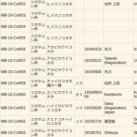
コガネム
WB-10-Col052
ヒメスジコガネ
信州 上田
U
シ科
コガネム
WB-10-Col053
ヒメスジコガネ
シ科
コガネム
WB-10-Col054
ヒメスジコガネ
シ科
コガネム
WB-10-Col055
ヒメスジコガネ
シ科
コガネム
アカビロウドコ
WB-10-Col056
19340419
市川
I
シ科
ガネ
コガネム
アカビロウドコ
Takeshi
WB-10-Col057
19320522
U
シ科
ガネ
(Naganoken)
コガネム
アカビロウドコ
WB-10-Col058
19340906
市川
I
シ科
ガネ
コガネム
チャイロコガネ
WB-10-Col059
メス
信州 上田
U
シ科
属の一種
コガネム
エゾビロウドコ
19340803-
K
WB-10-Col060
オス
Kamikochi
シ科
ガネ
09
N
Seba
コガネム
ハイイロビロウ
WB-10-Col061
メス
19320626
(Naganoken)
S
シ科
ドコガネ
Japan
コガネム
ナエドコチャイ
S
WB-10-Col062
メス
19330724
層雲峡
シ科
ロコガネ
H
コガネム
アカビロウドコ
WB-10-Col063
19330701
Shibuya
S
シ科
ガネ