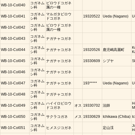
コガネム
ビロウドコガネ
WB-10-Col040
シ科
属の一種
コガネム
マルガタビロウ
WB-10-Col041
19320522
Ueda (Nagano)
U
シ科
ドコガネ
コガネム
ビロウドコガネ
WB-10-Col042
シ科
属の一種
コガネム
WB-10-Col043
ナガチャコガネ
シ科
コガネム
K
WB-10-Col044
ナガチャコガネ
19320526
鹿児嶋高麗町
シ科
K
コガネム
WB-10-Col045
ナガチャコガネ
19330609
シブヤ
S
シ科
コガネム
WB-10-Col046
ナガチャコガネ
シ科
コガネム
WB-10-Col047
ナガチャコガネ
193*****
Ueda (Nagano)
U
シ科
コガネム
WB-10-Col048
ナガチャコガネ
シ科
コガネム
ハイイロビロウ
H
WB-10-Col049
オス
19330702
法師
シ科
ドコガネ
M
コガネム
WB-10-Col050
サクラコガネ
メス
19330629
Ichikawa (Chiba)
I
シ科
コガネム
J
WB-10-Col051
ヒメスジコガネ
定山渓
シ科
H