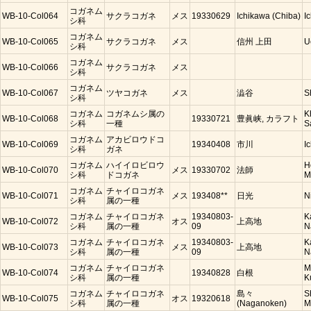
コガネム
WB-10-Col064
サクラコガネ
メス
19330629
Ichikawa (Chiba)
I
シ科
コガネム
WB-10-Col065
サクラコガネ
メス
信州 上田
U
シ科
コガネム
WB-10-Col066
サクラコガネ
メス
シ科
コガネム
WB-10-Col067
ツヤコガネ
メス
澁谷
S
シ科
コガネム
コガネムシ属の
K
WB-10-Col068
19330721
豊眞峡, カラフト
シ科
一種
S
コガネム
アカビロウドコ
WB-10-Col069
19340408
市川
I
シ科
ガネ
コガネム
ハイイロビロウ
H
WB-10-Col070
メス
19330702
法師
シ科
ドコガネ
M
コガネム
チャイロコガネ
WB-10-Col071
メス
193408**
日光
N
シ科
属の一種
コガネム
チャイロコガネ
19340803-
K
WB-10-Col072
オス
上高地
シ科
属の一種
09
N
コガネム
チャイロコガネ
19340803-
K
WB-10-Col073
メス
上高地
シ科
属の一種
09
N
コガネム
チャイロコガネ
M
WB-10-Col074
19340828
白根
シ科
属の一種
K
コガネム
チャイロコガネ
島々
S
WB-10-Col075
オス
19320618
シ科
属の一種
(Naganoken)
M