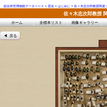
総合研究博物館データベース
>
昆虫
>
はじめに
>
佐々木忠次郎教授関連コ
佐々木忠次郎教授 
ホーム
全標本リスト
画像ギャラリー
◀︎ 戻る