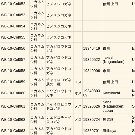
コガネム
WB-10-Col052
ヒメスジコガネ
信州 上田
U
シ科
コガネム
WB-10-Col053
ヒメスジコガネ
シ科
コガネム
WB-10-Col054
ヒメスジコガネ
シ科
コガネム
WB-10-Col055
ヒメスジコガネ
シ科
コガネム
アカビロウドコ
WB-10-Col056
19340419
市川
I
シ科
ガネ
コガネム
アカビロウドコ
Takeshi
WB-10-Col057
19320522
U
シ科
ガネ
(Naganoken)
コガネム
アカビロウドコ
WB-10-Col058
19340906
市川
I
シ科
ガネ
コガネム
チャイロコガネ
WB-10-Col059
メス
信州 上田
U
シ科
属の一種
コガネム
エゾビロウドコ
19340803-
K
WB-10-Col060
オス
Kamikochi
シ科
ガネ
09
N
Seba
コガネム
ハイイロビロウ
WB-10-Col061
メス
19320626
(Naganoken)
S
シ科
ドコガネ
Japan
コガネム
ナエドコチャイ
S
WB-10-Col062
メス
19330724
層雲峡
シ科
ロコガネ
H
コガネム
アカビロウドコ
WB-10-Col063
19330701
Shibuya
S
シ科
ガネ