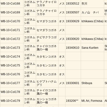
コガネム
ナラノチャイロ
WB-10-Col168
メス
19330512
市川
I
シ科
コガネ
コガネム
ナラノチャイロ
M
WB-10-Col169
メス
19330507
カノ山 チバ
シ科
コガネ
C
コガネム
WB-10-Col170
セマダラコガネ
オス
19330629
Ichikawa (Chiba)
I
シ科
コガネム
WB-10-Col171
セマダラコガネ
メス
シ科
コガネム
チビサクラコガ
WB-10-Col172
メス
19330620
Ichikawa (Chiba)
I
シ科
ネ
コガネム
チャイロコガネ
S
WB-10-Col173
19340610
Sana Kurilen
シ科
属の一種
Is
コガネム
WB-10-Col174
カタモンコガネ
オス
シ科
コガネム
WB-10-Col175
カタモンコガネ
オス
シ科
コガネム
WB-10-Col176
カタモンコガネ
オス
シ科
コガネム
ヒゲブトハナム
WB-10-Col177
メス
19330601
Shibuya
S
シ科
グリ
コガネム
チャイロコガネ
WB-10-Col178
シ科
属の一種
コガネム
カンショコガネ
WB-10-Col179
193206**
Mt. Ari, Formosa
A
シ科
属の一種