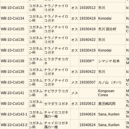
コガネム
ナラノチャイロ
WB-10-Col133
オス
19330512
市川
I
シ科
コガネ
コガネム
ナラノチャイロ
WB-10-Col134
オス
19330419
Konodai
K
シ科
コガネ
コガネム
ナラノチャイロ
K
WB-10-Col135
オス
19330418
市川 国分村
シ科
コガネ
C
コガネム
ナラノチャイロ
WB-10-Col136
オス
19340422
市川
I
シ科
コガネ
コガネム
ナラノチャイロ
WB-10-Col137
オス
19330419
Konodai
K
シ科
コガネ
コガネム
ヒラタアオコガ
S
WB-10-Col138
193306**
シマシマ 松本
シ科
ネ
M
コガネム
ナラノチャイロ
WB-10-Col139
オス
19340422
市川
I
シ科
コガネ
コガネム
ナラノチャイロ
M
WB-10-Col140
メス
19330507
カノ山 （チバ）
シ科
コガネ
C
コガネム
チビサクラコガ
Kongosan
M
WB-10-Col141
メス
シ科
ネ
Corea
K
コガネム
T
WB-10-Col142
セマダラコガネ
オス
19320612
鹿児嶋武岡
シ科
K
コガネム
チャイロコガネ
S
WB-10-Col143-1
19340624
Sana, Kurilen
シ科
属の一種
Is
コガネム
チャイロコガネ
S
WB-10-Col143-2
19340624
Sana, Kurilen
シ科
属の一種
Is