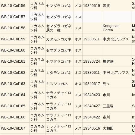
コガネム
S
WB-10-Col156
セマダラコガネ
メス
19340619
沢渡
シ科
s
コガネム
WB-10-Col157
セマダラコガネ
メス
シ科
コガネム
セマダラコガネ
Kongosan
M
WB-10-Col158
メス
シ科
属の一種
Corea
K
コガネム
N
WB-10-Col159
カタモンコガネ
オス
19330611
中房 北アルプス
シ科
s
コガネム
WB-10-Col160
セマダラコガネ
オス
シ科
コガネム
S
WB-10-Col161
セマダラコガネ
オス
19330724
層雲峡
シ科
H
コガネム
N
WB-10-Col162
カタモンコガネ
オス
19330611
中房 北アルプス
シ科
s
コガネム
S
WB-10-Col163
キスジコガネ
オス
19340617
島々
シ科
M
コガネム
ナラノチャイロ
WB-10-Col164
メス
19340423
市川
I
シ科
コガネ
コガネム
ナラノチャイロ
WB-10-Col165
メス
19340427
三里塚
S
シ科
コガネ
コガネム
ナラノチャイロ
WB-10-Col166
オス
19340422
市川
I
シ科
コガネ
コガネム
ナラノチャイロ
O
WB-10-Col167
メス
19340516
大和田
シ科
コガネ
C