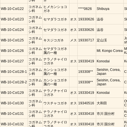
シ科
ネ
コガネム
ヒメカンショコ
WB-10-Col122
****0626
Shibuya
S
シ科
ガネ
コガネム
WB-10-Col123
セマダラコガネ
オス
19330626
澁谷
S
シ科
コガネム
WB-10-Col124
セマダラコガネ
オス
19330626
澁谷
S
シ科
コガネム
J
WB-10-Col125
キスジコガネ
メス
19330717
定山渓
シ科
s
コガネム
セマダラコガネ
M
WB-10-Col126
Mt. Kongo Corea
シ科
属の一種
K
コガネム
ナラノチャイロ
WB-10-Col127
オス
19330419
Konodai
K
シ科
コガネ
コガネム
カンショコガネ
Seishin, Corea,
WB-10-Col128-1
193308**
C
シ科
属の一種
Japan
コガネム
カンショコガネ
Seishin, Corea,
WB-10-Col128-2
193308**
C
シ科
属の一種
Japan
コガネム
ナラノチャイロ
WB-10-Col129
オス
19330419
Konodai
K
シ科
コガネ
コガネム
O
WB-10-Col130
ウスチャコガネ
オス
19340516
大和田
シ科
C
コガネム
ナラノチャイロ
K
WB-10-Col131
オス
19330418
市川 国分村
シ科
コガネ
C
コガネム
ナラノチャイロ
K
WB-10-Col132
オス
19330418
市川 国分村
シ科
コガネ
C