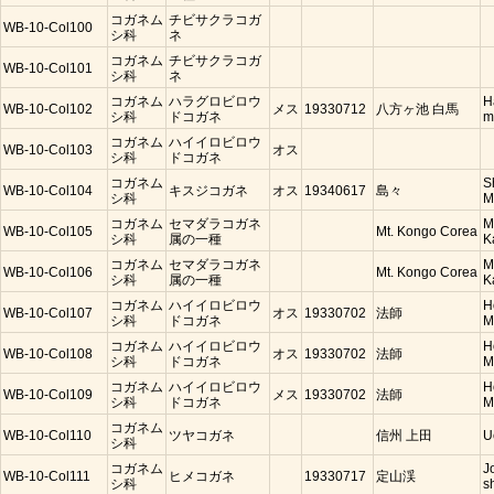
コガネム
チビサクラコガ
WB-10-Col100
シ科
ネ
コガネム
チビサクラコガ
WB-10-Col101
シ科
ネ
コガネム
ハラグロビロウ
H
WB-10-Col102
メス
19330712
八方ヶ池 白馬
シ科
ドコガネ
m
コガネム
ハイイロビロウ
WB-10-Col103
オス
シ科
ドコガネ
コガネム
S
WB-10-Col104
キスジコガネ
オス
19340617
島々
シ科
M
コガネム
セマダラコガネ
M
WB-10-Col105
Mt. Kongo Corea
シ科
属の一種
K
コガネム
セマダラコガネ
M
WB-10-Col106
Mt. Kongo Corea
シ科
属の一種
K
コガネム
ハイイロビロウ
H
WB-10-Col107
オス
19330702
法師
シ科
ドコガネ
M
コガネム
ハイイロビロウ
H
WB-10-Col108
オス
19330702
法師
シ科
ドコガネ
M
コガネム
ハイイロビロウ
H
WB-10-Col109
メス
19330702
法師
シ科
ドコガネ
M
コガネム
WB-10-Col110
ツヤコガネ
信州 上田
U
シ科
コガネム
J
WB-10-Col111
ヒメコガネ
19330717
定山渓
シ科
s