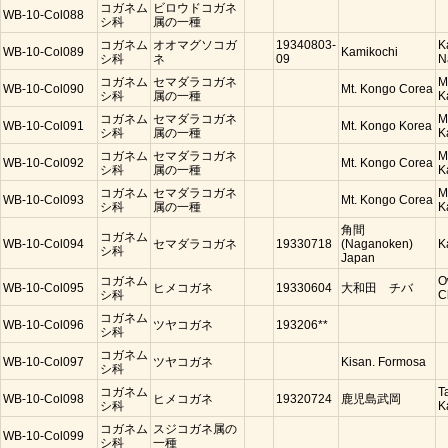
コガネム
ビロウドコガネ
WB-10-Col088
シ科
属の一種
コガネム
オオマグソコガ
19340803-
K
WB-10-Col089
Kamikochi
シ科
ネ
09
N
コガネム
セマダラコガネ
M
WB-10-Col090
Mt. Kongo Corea
シ科
属の一種
K
コガネム
セマダラコガネ
M
WB-10-Col091
Mt. Kongo Korea
シ科
属の一種
K
コガネム
セマダラコガネ
M
WB-10-Col092
Mt. Kongo Corea
シ科
属の一種
K
コガネム
セマダラコガネ
M
WB-10-Col093
Mt. Kongo Corea
シ科
属の一種
K
角間
コガネム
WB-10-Col094
セマダラコガネ
19330718
(Naganoken)
K
シ科
Japan
コガネム
O
WB-10-Col095
ヒメコガネ
19330604
大和田 チバ
シ科
C
コガネム
WB-10-Col096
ツヤコガネ
193206**
シ科
コガネム
WB-10-Col097
ツヤコガネ
Kisan. Formosa
シ科
コガネム
T
WB-10-Col098
ヒメコガネ
19320724
鹿児島武岡
シ科
K
コガネム
スジコガネ属の
WB-10-Col099
シ科
一種