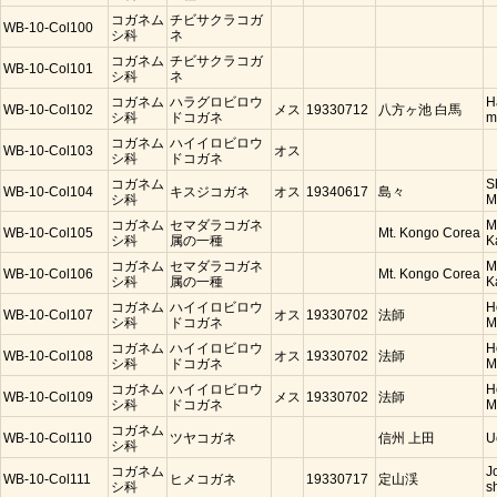
コガネム
チビサクラコガ
WB-10-Col100
シ科
ネ
コガネム
チビサクラコガ
WB-10-Col101
シ科
ネ
コガネム
ハラグロビロウ
H
WB-10-Col102
メス
19330712
八方ヶ池 白馬
シ科
ドコガネ
m
コガネム
ハイイロビロウ
WB-10-Col103
オス
シ科
ドコガネ
コガネム
S
WB-10-Col104
キスジコガネ
オス
19340617
島々
シ科
M
コガネム
セマダラコガネ
M
WB-10-Col105
Mt. Kongo Corea
シ科
属の一種
K
コガネム
セマダラコガネ
M
WB-10-Col106
Mt. Kongo Corea
シ科
属の一種
K
コガネム
ハイイロビロウ
H
WB-10-Col107
オス
19330702
法師
シ科
ドコガネ
M
コガネム
ハイイロビロウ
H
WB-10-Col108
オス
19330702
法師
シ科
ドコガネ
M
コガネム
ハイイロビロウ
H
WB-10-Col109
メス
19330702
法師
シ科
ドコガネ
M
コガネム
WB-10-Col110
ツヤコガネ
信州 上田
U
シ科
コガネム
J
WB-10-Col111
ヒメコガネ
19330717
定山渓
シ科
s