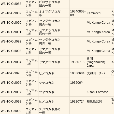
コガネム
ビロウドコガネ
WB-10-Col088
シ科
属の一種
コガネム
オオマグソコガ
19340803-
K
WB-10-Col089
Kamikochi
シ科
ネ
09
N
コガネム
セマダラコガネ
M
WB-10-Col090
Mt. Kongo Corea
シ科
属の一種
K
コガネム
セマダラコガネ
M
WB-10-Col091
Mt. Kongo Korea
シ科
属の一種
K
コガネム
セマダラコガネ
M
WB-10-Col092
Mt. Kongo Corea
シ科
属の一種
K
コガネム
セマダラコガネ
M
WB-10-Col093
Mt. Kongo Corea
シ科
属の一種
K
角間
コガネム
WB-10-Col094
セマダラコガネ
19330718
(Naganoken)
K
シ科
Japan
コガネム
O
WB-10-Col095
ヒメコガネ
19330604
大和田 チバ
シ科
C
コガネム
WB-10-Col096
ツヤコガネ
193206**
シ科
コガネム
WB-10-Col097
ツヤコガネ
Kisan. Formosa
シ科
コガネム
T
WB-10-Col098
ヒメコガネ
19320724
鹿児島武岡
シ科
K
コガネム
スジコガネ属の
WB-10-Col099
シ科
一種