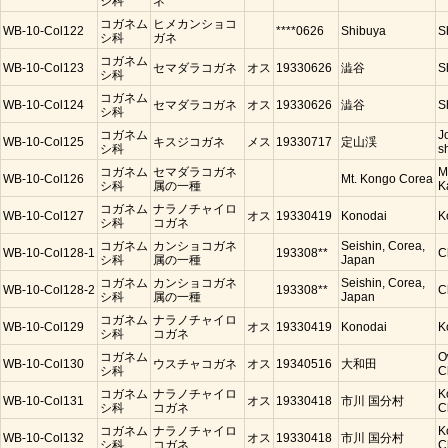
シ科
ネ
コガネム
ヒメカンショコ
WB-10-Col122
****0626
Shibuya
S
シ科
ガネ
コガネム
WB-10-Col123
セマダラコガネ
オス
19330626
澁谷
S
シ科
コガネム
WB-10-Col124
セマダラコガネ
オス
19330626
澁谷
S
シ科
コガネム
J
WB-10-Col125
キスジコガネ
メス
19330717
定山渓
シ科
s
コガネム
セマダラコガネ
M
WB-10-Col126
Mt. Kongo Corea
シ科
属の一種
K
コガネム
ナラノチャイロ
WB-10-Col127
オス
19330419
Konodai
K
シ科
コガネ
コガネム
カンショコガネ
Seishin, Corea,
WB-10-Col128-1
193308**
C
シ科
属の一種
Japan
コガネム
カンショコガネ
Seishin, Corea,
WB-10-Col128-2
193308**
C
シ科
属の一種
Japan
コガネム
ナラノチャイロ
WB-10-Col129
オス
19330419
Konodai
K
シ科
コガネ
コガネム
O
WB-10-Col130
ウスチャコガネ
オス
19340516
大和田
シ科
C
コガネム
ナラノチャイロ
K
WB-10-Col131
オス
19330418
市川 国分村
シ科
コガネ
C
コガネム
ナラノチャイロ
K
WB-10-Col132
オス
19330418
市川 国分村
シ科
コガネ
C