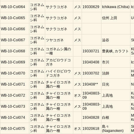
コガネム
WB-10-Col064
サクラコガネ
メス
19330629
Ichikawa (Chiba)
I
シ科
コガネム
WB-10-Col065
サクラコガネ
メス
信州 上田
U
シ科
コガネム
WB-10-Col066
サクラコガネ
メス
シ科
コガネム
WB-10-Col067
ツヤコガネ
メス
澁谷
S
シ科
コガネム
コガネムシ属の
K
WB-10-Col068
19330721
豊眞峡, カラフト
シ科
一種
S
コガネム
アカビロウドコ
WB-10-Col069
19340408
市川
I
シ科
ガネ
コガネム
ハイイロビロウ
H
WB-10-Col070
メス
19330702
法師
シ科
ドコガネ
M
コガネム
チャイロコガネ
WB-10-Col071
メス
193408**
日光
N
シ科
属の一種
コガネム
チャイロコガネ
19340803-
K
WB-10-Col072
オス
上高地
シ科
属の一種
09
N
コガネム
チャイロコガネ
19340803-
K
WB-10-Col073
メス
上高地
シ科
属の一種
09
N
コガネム
チャイロコガネ
M
WB-10-Col074
19340828
白根
シ科
属の一種
K
コガネム
チャイロコガネ
島々
S
WB-10-Col075
オス
19320618
シ科
属の一種
(Naganoken)
M