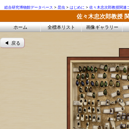
総合研究博物館データベース
>
昆虫
>
はじめに
>
佐々木忠次郎教授関連コ
佐々木忠次郎教授 
ホーム
全標本リスト
画像ギャラリー
◀︎ 戻る