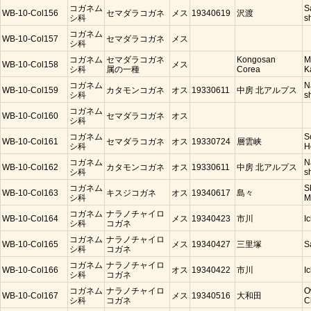
コガネム
S
WB-10-Col156
セマダラコガネ
メス
19340619
沢渡
シ科
s
コガネム
WB-10-Col157
セマダラコガネ
メス
シ科
コガネム
セマダラコガネ
Kongosan
M
WB-10-Col158
メス
シ科
属の一種
Corea
K
コガネム
N
WB-10-Col159
カタモンコガネ
オス
19330611
中房 北アルプス
シ科
s
コガネム
WB-10-Col160
セマダラコガネ
オス
シ科
コガネム
S
WB-10-Col161
セマダラコガネ
オス
19330724
層雲峡
シ科
H
コガネム
N
WB-10-Col162
カタモンコガネ
オス
19330611
中房 北アルプス
シ科
s
コガネム
S
WB-10-Col163
キスジコガネ
オス
19340617
島々
シ科
M
コガネム
ナラノチャイロ
WB-10-Col164
メス
19340423
市川
I
シ科
コガネ
コガネム
ナラノチャイロ
WB-10-Col165
メス
19340427
三里塚
S
シ科
コガネ
コガネム
ナラノチャイロ
WB-10-Col166
オス
19340422
市川
I
シ科
コガネ
コガネム
ナラノチャイロ
O
WB-10-Col167
メス
19340516
大和田
シ科
コガネ
C