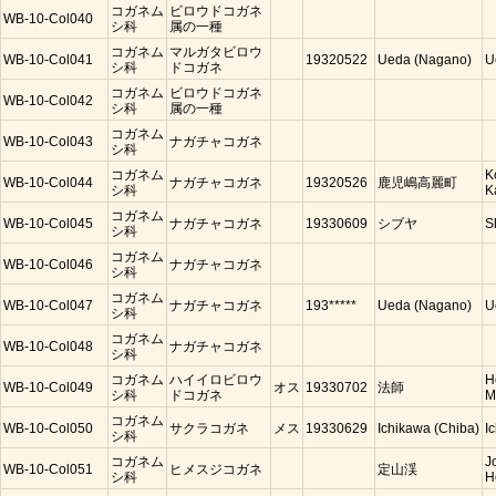
コガネム
ビロウドコガネ
WB-10-Col040
シ科
属の一種
コガネム
マルガタビロウ
WB-10-Col041
19320522
Ueda (Nagano)
U
シ科
ドコガネ
コガネム
ビロウドコガネ
WB-10-Col042
シ科
属の一種
コガネム
WB-10-Col043
ナガチャコガネ
シ科
コガネム
K
WB-10-Col044
ナガチャコガネ
19320526
鹿児嶋高麗町
シ科
K
コガネム
WB-10-Col045
ナガチャコガネ
19330609
シブヤ
S
シ科
コガネム
WB-10-Col046
ナガチャコガネ
シ科
コガネム
WB-10-Col047
ナガチャコガネ
193*****
Ueda (Nagano)
U
シ科
コガネム
WB-10-Col048
ナガチャコガネ
シ科
コガネム
ハイイロビロウ
H
WB-10-Col049
オス
19330702
法師
シ科
ドコガネ
M
コガネム
WB-10-Col050
サクラコガネ
メス
19330629
Ichikawa (Chiba)
I
シ科
コガネム
J
WB-10-Col051
ヒメスジコガネ
定山渓
シ科
H