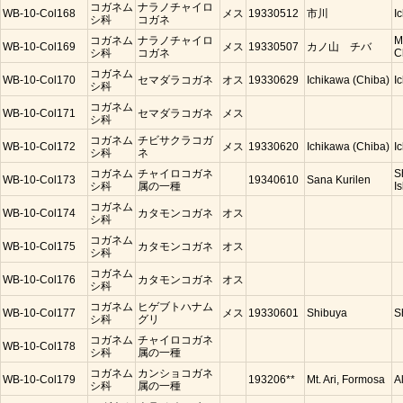
コガネム
ナラノチャイロ
WB-10-Col168
メス
19330512
市川
I
シ科
コガネ
コガネム
ナラノチャイロ
M
WB-10-Col169
メス
19330507
カノ山 チバ
シ科
コガネ
C
コガネム
WB-10-Col170
セマダラコガネ
オス
19330629
Ichikawa (Chiba)
I
シ科
コガネム
WB-10-Col171
セマダラコガネ
メス
シ科
コガネム
チビサクラコガ
WB-10-Col172
メス
19330620
Ichikawa (Chiba)
I
シ科
ネ
コガネム
チャイロコガネ
S
WB-10-Col173
19340610
Sana Kurilen
シ科
属の一種
Is
コガネム
WB-10-Col174
カタモンコガネ
オス
シ科
コガネム
WB-10-Col175
カタモンコガネ
オス
シ科
コガネム
WB-10-Col176
カタモンコガネ
オス
シ科
コガネム
ヒゲブトハナム
WB-10-Col177
メス
19330601
Shibuya
S
シ科
グリ
コガネム
チャイロコガネ
WB-10-Col178
シ科
属の一種
コガネム
カンショコガネ
WB-10-Col179
193206**
Mt. Ari, Formosa
A
シ科
属の一種