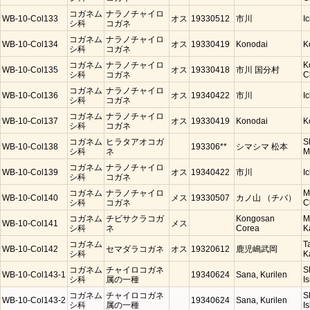
コガネム
ナラノチャイロ
WB-10-Col133
オス
19330512
市川
I
シ科
コガネ
コガネム
ナラノチャイロ
WB-10-Col134
オス
19330419
Konodai
K
シ科
コガネ
コガネム
ナラノチャイロ
K
WB-10-Col135
オス
19330418
市川 国分村
シ科
コガネ
C
コガネム
ナラノチャイロ
WB-10-Col136
オス
19340422
市川
I
シ科
コガネ
コガネム
ナラノチャイロ
WB-10-Col137
オス
19330419
Konodai
K
シ科
コガネ
コガネム
ヒラタアオコガ
S
WB-10-Col138
193306**
シマシマ 松本
シ科
ネ
M
コガネム
ナラノチャイロ
WB-10-Col139
オス
19340422
市川
I
シ科
コガネ
コガネム
ナラノチャイロ
M
WB-10-Col140
メス
19330507
カノ山 （チバ）
シ科
コガネ
C
コガネム
チビサクラコガ
Kongosan
M
WB-10-Col141
メス
シ科
ネ
Corea
K
コガネム
T
WB-10-Col142
セマダラコガネ
オス
19320612
鹿児嶋武岡
シ科
K
コガネム
チャイロコガネ
S
WB-10-Col143-1
19340624
Sana, Kurilen
シ科
属の一種
Is
コガネム
チャイロコガネ
S
WB-10-Col143-2
19340624
Sana, Kurilen
シ科
属の一種
Is