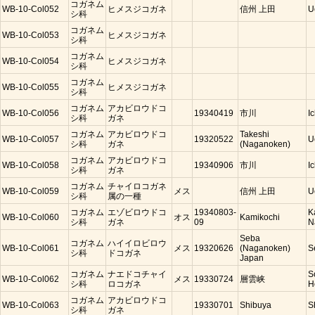
コガネム
WB-10-Col052
ヒメスジコガネ
信州 上田
U
シ科
コガネム
WB-10-Col053
ヒメスジコガネ
シ科
コガネム
WB-10-Col054
ヒメスジコガネ
シ科
コガネム
WB-10-Col055
ヒメスジコガネ
シ科
コガネム
アカビロウドコ
WB-10-Col056
19340419
市川
I
シ科
ガネ
コガネム
アカビロウドコ
Takeshi
WB-10-Col057
19320522
U
シ科
ガネ
(Naganoken)
コガネム
アカビロウドコ
WB-10-Col058
19340906
市川
I
シ科
ガネ
コガネム
チャイロコガネ
WB-10-Col059
メス
信州 上田
U
シ科
属の一種
コガネム
エゾビロウドコ
19340803-
K
WB-10-Col060
オス
Kamikochi
シ科
ガネ
09
N
Seba
コガネム
ハイイロビロウ
WB-10-Col061
メス
19320626
(Naganoken)
S
シ科
ドコガネ
Japan
コガネム
ナエドコチャイ
S
WB-10-Col062
メス
19330724
層雲峡
シ科
ロコガネ
H
コガネム
アカビロウドコ
WB-10-Col063
19330701
Shibuya
S
シ科
ガネ