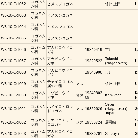
コガネム
WB-10-Col052
ヒメスジコガネ
信州 上田
U
シ科
コガネム
WB-10-Col053
ヒメスジコガネ
シ科
コガネム
WB-10-Col054
ヒメスジコガネ
シ科
コガネム
WB-10-Col055
ヒメスジコガネ
シ科
コガネム
アカビロウドコ
WB-10-Col056
19340419
市川
I
シ科
ガネ
コガネム
アカビロウドコ
Takeshi
WB-10-Col057
19320522
U
シ科
ガネ
(Naganoken)
コガネム
アカビロウドコ
WB-10-Col058
19340906
市川
I
シ科
ガネ
コガネム
チャイロコガネ
WB-10-Col059
メス
信州 上田
U
シ科
属の一種
コガネム
エゾビロウドコ
19340803-
K
WB-10-Col060
オス
Kamikochi
シ科
ガネ
09
N
Seba
コガネム
ハイイロビロウ
WB-10-Col061
メス
19320626
(Naganoken)
S
シ科
ドコガネ
Japan
コガネム
ナエドコチャイ
S
WB-10-Col062
メス
19330724
層雲峡
シ科
ロコガネ
H
コガネム
アカビロウドコ
WB-10-Col063
19330701
Shibuya
S
シ科
ガネ