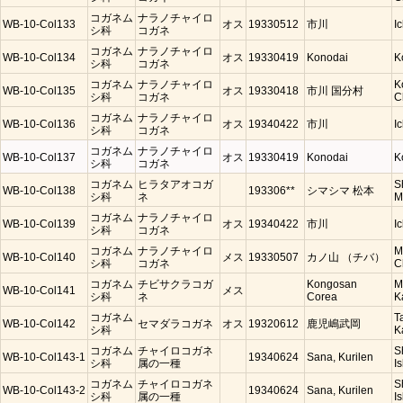
コガネム
ナラノチャイロ
WB-10-Col133
オス
19330512
市川
I
シ科
コガネ
コガネム
ナラノチャイロ
WB-10-Col134
オス
19330419
Konodai
K
シ科
コガネ
コガネム
ナラノチャイロ
K
WB-10-Col135
オス
19330418
市川 国分村
シ科
コガネ
C
コガネム
ナラノチャイロ
WB-10-Col136
オス
19340422
市川
I
シ科
コガネ
コガネム
ナラノチャイロ
WB-10-Col137
オス
19330419
Konodai
K
シ科
コガネ
コガネム
ヒラタアオコガ
S
WB-10-Col138
193306**
シマシマ 松本
シ科
ネ
M
コガネム
ナラノチャイロ
WB-10-Col139
オス
19340422
市川
I
シ科
コガネ
コガネム
ナラノチャイロ
M
WB-10-Col140
メス
19330507
カノ山 （チバ）
シ科
コガネ
C
コガネム
チビサクラコガ
Kongosan
M
WB-10-Col141
メス
シ科
ネ
Corea
K
コガネム
T
WB-10-Col142
セマダラコガネ
オス
19320612
鹿児嶋武岡
シ科
K
コガネム
チャイロコガネ
S
WB-10-Col143-1
19340624
Sana, Kurilen
シ科
属の一種
Is
コガネム
チャイロコガネ
S
WB-10-Col143-2
19340624
Sana, Kurilen
シ科
属の一種
Is