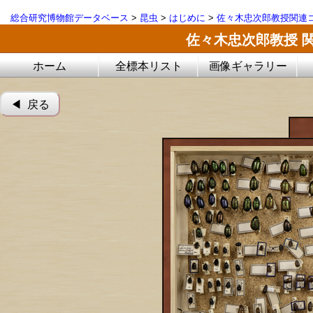
総合研究博物館データベース
>
昆虫
>
はじめに
>
佐々木忠次郎教授関連コ
佐々木忠次郎教授 
ホーム
全標本リスト
画像ギャラリー
◀︎ 戻る