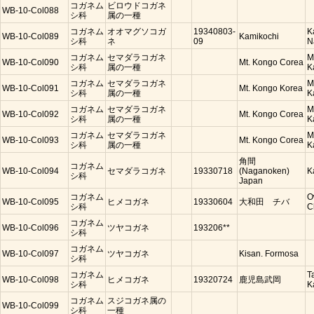
コガネム
ビロウドコガネ
WB-10-Col088
シ科
属の一種
コガネム
オオマグソコガ
19340803-
K
WB-10-Col089
Kamikochi
シ科
ネ
09
N
コガネム
セマダラコガネ
M
WB-10-Col090
Mt. Kongo Corea
シ科
属の一種
K
コガネム
セマダラコガネ
M
WB-10-Col091
Mt. Kongo Korea
シ科
属の一種
K
コガネム
セマダラコガネ
M
WB-10-Col092
Mt. Kongo Corea
シ科
属の一種
K
コガネム
セマダラコガネ
M
WB-10-Col093
Mt. Kongo Corea
シ科
属の一種
K
角間
コガネム
WB-10-Col094
セマダラコガネ
19330718
(Naganoken)
K
シ科
Japan
コガネム
O
WB-10-Col095
ヒメコガネ
19330604
大和田 チバ
シ科
C
コガネム
WB-10-Col096
ツヤコガネ
193206**
シ科
コガネム
WB-10-Col097
ツヤコガネ
Kisan. Formosa
シ科
コガネム
T
WB-10-Col098
ヒメコガネ
19320724
鹿児島武岡
シ科
K
コガネム
スジコガネ属の
WB-10-Col099
シ科
一種