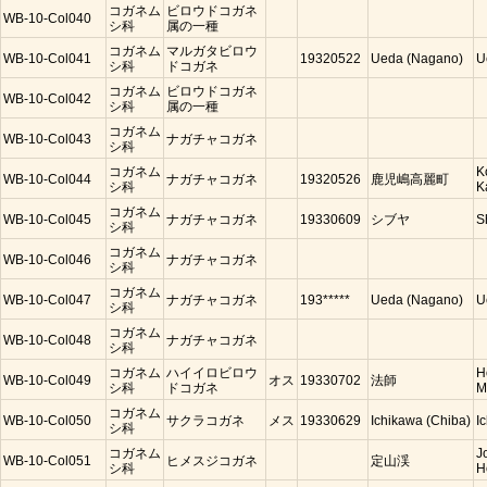
コガネム
ビロウドコガネ
WB-10-Col040
シ科
属の一種
コガネム
マルガタビロウ
WB-10-Col041
19320522
Ueda (Nagano)
U
シ科
ドコガネ
コガネム
ビロウドコガネ
WB-10-Col042
シ科
属の一種
コガネム
WB-10-Col043
ナガチャコガネ
シ科
コガネム
K
WB-10-Col044
ナガチャコガネ
19320526
鹿児嶋高麗町
シ科
K
コガネム
WB-10-Col045
ナガチャコガネ
19330609
シブヤ
S
シ科
コガネム
WB-10-Col046
ナガチャコガネ
シ科
コガネム
WB-10-Col047
ナガチャコガネ
193*****
Ueda (Nagano)
U
シ科
コガネム
WB-10-Col048
ナガチャコガネ
シ科
コガネム
ハイイロビロウ
H
WB-10-Col049
オス
19330702
法師
シ科
ドコガネ
M
コガネム
WB-10-Col050
サクラコガネ
メス
19330629
Ichikawa (Chiba)
I
シ科
コガネム
J
WB-10-Col051
ヒメスジコガネ
定山渓
シ科
H