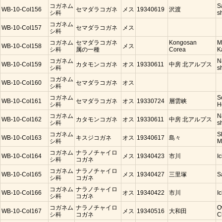
コガネム
S
WB-10-Col156
セマダラコガネ
メス
19340619
沢渡
シ科
s
コガネム
WB-10-Col157
セマダラコガネ
メス
シ科
コガネム
セマダラコガネ
Kongosan
M
WB-10-Col158
メス
シ科
属の一種
Corea
K
コガネム
N
WB-10-Col159
カタモンコガネ
オス
19330611
中房 北アルプス
シ科
s
コガネム
WB-10-Col160
セマダラコガネ
オス
シ科
コガネム
S
WB-10-Col161
セマダラコガネ
オス
19330724
層雲峡
シ科
H
コガネム
N
WB-10-Col162
カタモンコガネ
オス
19330611
中房 北アルプス
シ科
s
コガネム
S
WB-10-Col163
キスジコガネ
オス
19340617
島々
シ科
M
コガネム
ナラノチャイロ
WB-10-Col164
メス
19340423
市川
I
シ科
コガネ
コガネム
ナラノチャイロ
WB-10-Col165
メス
19340427
三里塚
S
シ科
コガネ
コガネム
ナラノチャイロ
WB-10-Col166
オス
19340422
市川
I
シ科
コガネ
コガネム
ナラノチャイロ
O
WB-10-Col167
メス
19340516
大和田
シ科
コガネ
C