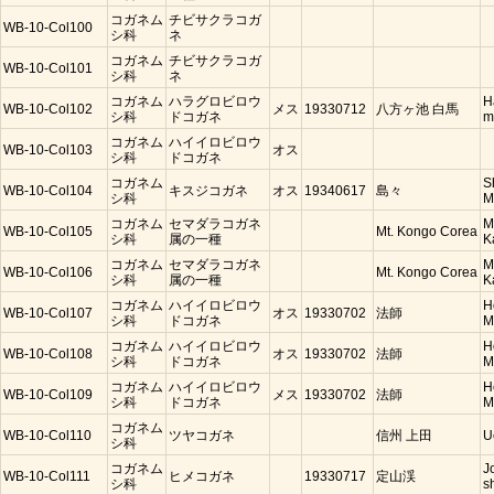
コガネム
チビサクラコガ
WB-10-Col100
シ科
ネ
コガネム
チビサクラコガ
WB-10-Col101
シ科
ネ
コガネム
ハラグロビロウ
H
WB-10-Col102
メス
19330712
八方ヶ池 白馬
シ科
ドコガネ
m
コガネム
ハイイロビロウ
WB-10-Col103
オス
シ科
ドコガネ
コガネム
S
WB-10-Col104
キスジコガネ
オス
19340617
島々
シ科
M
コガネム
セマダラコガネ
M
WB-10-Col105
Mt. Kongo Corea
シ科
属の一種
K
コガネム
セマダラコガネ
M
WB-10-Col106
Mt. Kongo Corea
シ科
属の一種
K
コガネム
ハイイロビロウ
H
WB-10-Col107
オス
19330702
法師
シ科
ドコガネ
M
コガネム
ハイイロビロウ
H
WB-10-Col108
オス
19330702
法師
シ科
ドコガネ
M
コガネム
ハイイロビロウ
H
WB-10-Col109
メス
19330702
法師
シ科
ドコガネ
M
コガネム
WB-10-Col110
ツヤコガネ
信州 上田
U
シ科
コガネム
J
WB-10-Col111
ヒメコガネ
19330717
定山渓
シ科
s