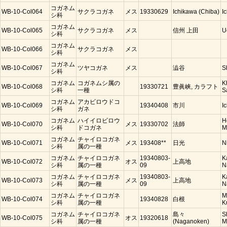
コガネム
WB-10-Col064
サクラコガネ
メス
19330629
Ichikawa (Chiba)
I
シ科
コガネム
WB-10-Col065
サクラコガネ
メス
信州 上田
U
シ科
コガネム
WB-10-Col066
サクラコガネ
メス
シ科
コガネム
WB-10-Col067
ツヤコガネ
メス
澁谷
S
シ科
コガネム
コガネムシ属の
K
WB-10-Col068
19330721
豊眞峡, カラフト
シ科
一種
S
コガネム
アカビロウドコ
WB-10-Col069
19340408
市川
I
シ科
ガネ
コガネム
ハイイロビロウ
H
WB-10-Col070
メス
19330702
法師
シ科
ドコガネ
M
コガネム
チャイロコガネ
WB-10-Col071
メス
193408**
日光
N
シ科
属の一種
コガネム
チャイロコガネ
19340803-
K
WB-10-Col072
オス
上高地
シ科
属の一種
09
N
コガネム
チャイロコガネ
19340803-
K
WB-10-Col073
メス
上高地
シ科
属の一種
09
N
コガネム
チャイロコガネ
M
WB-10-Col074
19340828
白根
シ科
属の一種
K
コガネム
チャイロコガネ
島々
S
WB-10-Col075
オス
19320618
シ科
属の一種
(Naganoken)
M