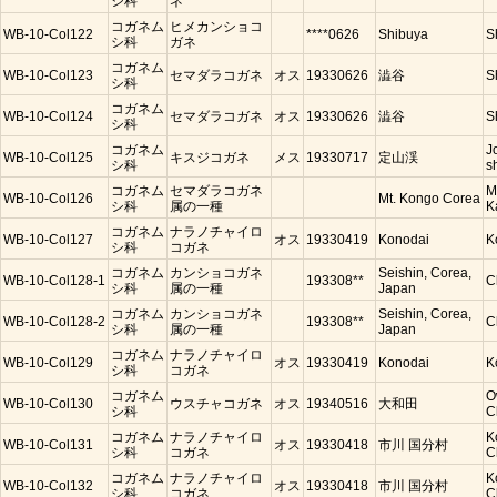
シ科
ネ
コガネム
ヒメカンショコ
WB-10-Col122
****0626
Shibuya
S
シ科
ガネ
コガネム
WB-10-Col123
セマダラコガネ
オス
19330626
澁谷
S
シ科
コガネム
WB-10-Col124
セマダラコガネ
オス
19330626
澁谷
S
シ科
コガネム
J
WB-10-Col125
キスジコガネ
メス
19330717
定山渓
シ科
s
コガネム
セマダラコガネ
M
WB-10-Col126
Mt. Kongo Corea
シ科
属の一種
K
コガネム
ナラノチャイロ
WB-10-Col127
オス
19330419
Konodai
K
シ科
コガネ
コガネム
カンショコガネ
Seishin, Corea,
WB-10-Col128-1
193308**
C
シ科
属の一種
Japan
コガネム
カンショコガネ
Seishin, Corea,
WB-10-Col128-2
193308**
C
シ科
属の一種
Japan
コガネム
ナラノチャイロ
WB-10-Col129
オス
19330419
Konodai
K
シ科
コガネ
コガネム
O
WB-10-Col130
ウスチャコガネ
オス
19340516
大和田
シ科
C
コガネム
ナラノチャイロ
K
WB-10-Col131
オス
19330418
市川 国分村
シ科
コガネ
C
コガネム
ナラノチャイロ
K
WB-10-Col132
オス
19330418
市川 国分村
シ科
コガネ
C