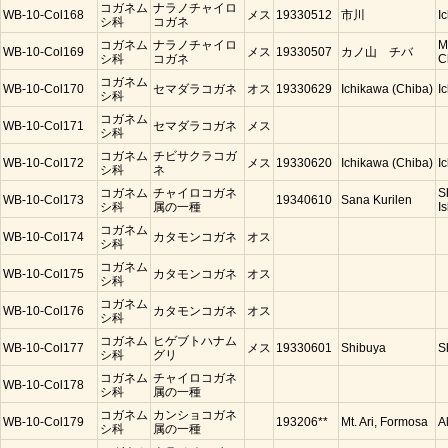
コガネム
ナラノチャイロ
WB-10-Col168
メス
19330512
市川
I
シ科
コガネ
コガネム
ナラノチャイロ
M
WB-10-Col169
メス
19330507
カノ山 チバ
シ科
コガネ
C
コガネム
WB-10-Col170
セマダラコガネ
オス
19330629
Ichikawa (Chiba)
I
シ科
コガネム
WB-10-Col171
セマダラコガネ
メス
シ科
コガネム
チビサクラコガ
WB-10-Col172
メス
19330620
Ichikawa (Chiba)
I
シ科
ネ
コガネム
チャイロコガネ
S
WB-10-Col173
19340610
Sana Kurilen
シ科
属の一種
Is
コガネム
WB-10-Col174
カタモンコガネ
オス
シ科
コガネム
WB-10-Col175
カタモンコガネ
オス
シ科
コガネム
WB-10-Col176
カタモンコガネ
オス
シ科
コガネム
ヒゲブトハナム
WB-10-Col177
メス
19330601
Shibuya
S
シ科
グリ
コガネム
チャイロコガネ
WB-10-Col178
シ科
属の一種
コガネム
カンショコガネ
WB-10-Col179
193206**
Mt. Ari, Formosa
A
シ科
属の一種