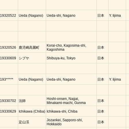
19320522
Ueda (Nagano)
Ueda-shi, Nagano
日本
Y. Iijima
Korai-cho, Kagosima-shi,
19320526
鹿児嶋高麗町
日本
Kagoshima
19330609
シブヤ
Shibuya-ku, Tokyo
日本
193*****
Ueda (Nagano)
Ueda-shi, Nagano
日本
Y. Iijima
Hoshi-onsen, Nagai,
19330702
法師
日本
Minakami-machi, Gunma
19330629
Ichikawa (Chiba)
Ichikawa-shi, Chiba
日本
Jozankei, Sapporo-shi,
定山渓
日本
Hokkaido