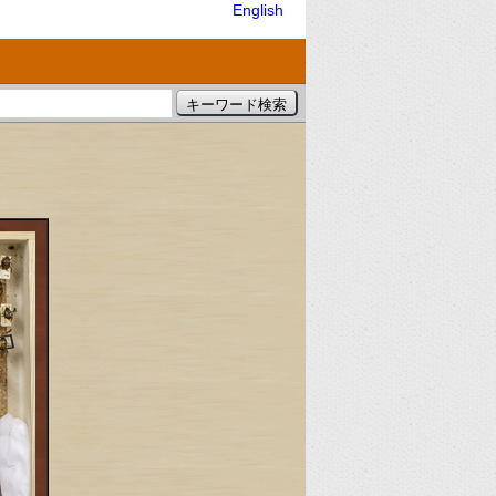
English
）