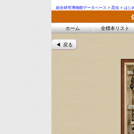
総合研究博物館データベース
>
昆虫
>
はじ
ホーム
全標本リスト
◀︎ 戻る