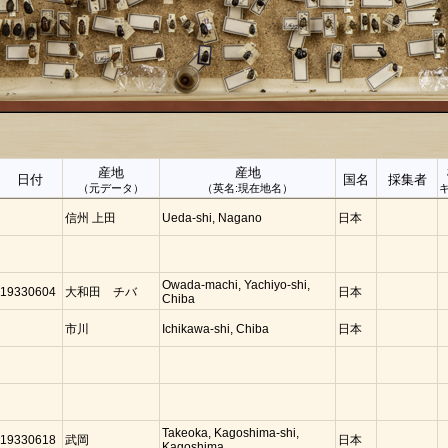
産地
産地
日付
国名
採集者
（元データ）
（英名:現在地名）
信州 上田
Ueda-shi, Nagano
日本
Owada-machi, Yachiyo-shi,
19330604
大和田 チバ
日本
Chiba
市川
Ichikawa-shi, Chiba
日本
Takeoka, Kagoshima-shi,
19330618
武岡
日本
Kagoshima