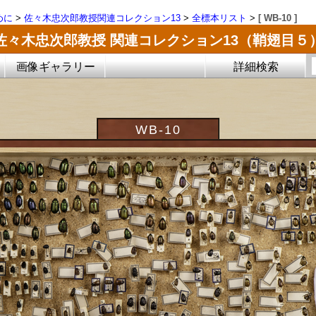
めに
>
佐々木忠次郎教授関連コレクション13
>
全標本リスト
>
[ WB-10 ]
佐々木忠次郎教授 関連コレクション13（鞘翅目５
画像ギャラリー
詳細検索
WB-10