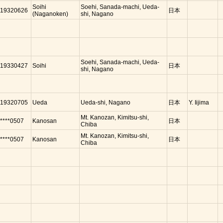
Soihi
Soehi, Sanada-machi, Ueda-
19320626
日本
(Naganoken)
shi, Nagano
Soehi, Sanada-machi, Ueda-
19330427
Soihi
日本
shi, Nagano
19320705
Ueda
Ueda-shi, Nagano
日本
Y. Iijima
Mt. Kanozan, Kimitsu-shi,
****0507
Kanosan
日本
Chiba
Mt. Kanozan, Kimitsu-shi,
****0507
Kanosan
日本
Chiba