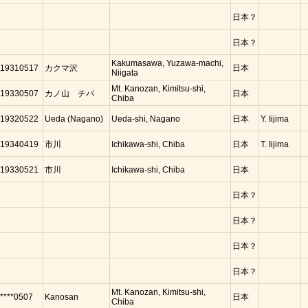
日本？
日本？
Kakumasawa, Yuzawa-machi,
19310517
カクマ沢
日本
Niigata
Mt. Kanozan, Kimitsu-shi,
19330507
カノ山 チバ
日本
Chiba
19320522
Ueda (Nagano)
Ueda-shi, Nagano
日本
Y. Iijima
19340419
市川
Ichikawa-shi, Chiba
日本
T. Iijima
19330521
市川
Ichikawa-shi, Chiba
日本
日本？
日本？
日本？
日本？
Mt. Kanozan, Kimitsu-shi,
****0507
Kanosan
日本
Chiba