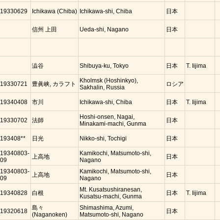
19330629
Ichikawa (Chiba)
Ichikawa-shi, Chiba
日本
信州 上田
Ueda-shi, Nagano
日本
澁谷
Shibuya-ku, Tokyo
日本
T. Iijima
Kholmsk (Hoshinkyo),
19330721
豊眞峡, カラフト
ロシア
Sakhalin, Russia
19340408
市川
Ichikawa-shi, Chiba
日本
T. Iijima
Hoshi-onsen, Nagai,
19330702
法師
日本
Minakami-machi, Gunma
193408**
日光
Nikko-shi, Tochigi
日本
19340803-
Kamikochi, Matsumoto-shi,
上高地
日本
09
Nagano
19340803-
Kamikochi, Matsumoto-shi,
上高地
日本
09
Nagano
Mt. Kusatsushiranesan,
19340828
白根
日本
T. Iijima
Kusatsu-machi, Gunma
島々
Shimashima, Azumi,
19320618
日本
(Naganoken)
Matsumoto-shi, Nagano