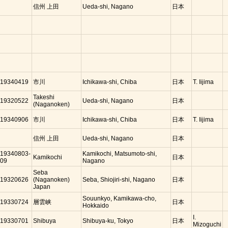
信州 上田
Ueda-shi, Nagano
日本
19340419
市川
Ichikawa-shi, Chiba
日本
T. Iijima
Takeshi
19320522
Ueda-shi, Nagano
日本
(Naganoken)
19340906
市川
Ichikawa-shi, Chiba
日本
T. Iijima
信州 上田
Ueda-shi, Nagano
日本
19340803-
Kamikochi, Matsumoto-shi,
Kamikochi
日本
09
Nagano
Seba
19320626
(Naganoken)
Seba, Shiojiri-shi, Nagano
日本
Japan
Souunkyo, Kamikawa-cho,
19330724
層雲峡
日本
Hokkaido
I.
19330701
Shibuya
Shibuya-ku, Tokyo
日本
Mizoguchi