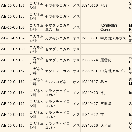
コガネム
S
WB-10-Col156
セマダラコガネ
メス
19340619
沢渡
シ科
s
コガネム
WB-10-Col157
セマダラコガネ
メス
シ科
コガネム
セマダラコガネ
Kongosan
M
WB-10-Col158
メス
シ科
属の一種
Corea
K
コガネム
N
WB-10-Col159
カタモンコガネ
オス
19330611
中房 北アルプス
シ科
s
コガネム
WB-10-Col160
セマダラコガネ
オス
シ科
コガネム
S
WB-10-Col161
セマダラコガネ
オス
19330724
層雲峡
シ科
H
コガネム
N
WB-10-Col162
カタモンコガネ
オス
19330611
中房 北アルプス
シ科
s
コガネム
S
WB-10-Col163
キスジコガネ
オス
19340617
島々
シ科
M
コガネム
ナラノチャイロ
WB-10-Col164
メス
19340423
市川
I
シ科
コガネ
コガネム
ナラノチャイロ
WB-10-Col165
メス
19340427
三里塚
S
シ科
コガネ
コガネム
ナラノチャイロ
WB-10-Col166
オス
19340422
市川
I
シ科
コガネ
コガネム
ナラノチャイロ
O
WB-10-Col167
メス
19340516
大和田
シ科
コガネ
C