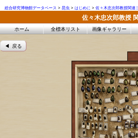
総合研究博物館データベース
>
昆虫
>
はじめに
>
佐々木忠次郎教授関連コ
佐々木忠次郎教授 
ホーム
全標本リスト
画像ギャラリー
◀︎ 戻る