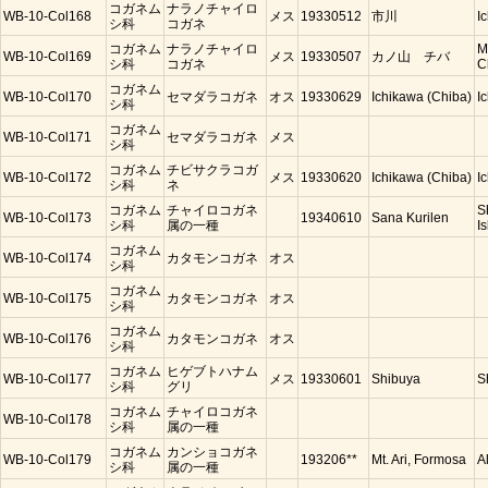
コガネム
ナラノチャイロ
WB-10-Col168
メス
19330512
市川
I
シ科
コガネ
コガネム
ナラノチャイロ
M
WB-10-Col169
メス
19330507
カノ山 チバ
シ科
コガネ
C
コガネム
WB-10-Col170
セマダラコガネ
オス
19330629
Ichikawa (Chiba)
I
シ科
コガネム
WB-10-Col171
セマダラコガネ
メス
シ科
コガネム
チビサクラコガ
WB-10-Col172
メス
19330620
Ichikawa (Chiba)
I
シ科
ネ
コガネム
チャイロコガネ
S
WB-10-Col173
19340610
Sana Kurilen
シ科
属の一種
Is
コガネム
WB-10-Col174
カタモンコガネ
オス
シ科
コガネム
WB-10-Col175
カタモンコガネ
オス
シ科
コガネム
WB-10-Col176
カタモンコガネ
オス
シ科
コガネム
ヒゲブトハナム
WB-10-Col177
メス
19330601
Shibuya
S
シ科
グリ
コガネム
チャイロコガネ
WB-10-Col178
シ科
属の一種
コガネム
カンショコガネ
WB-10-Col179
193206**
Mt. Ari, Formosa
A
シ科
属の一種