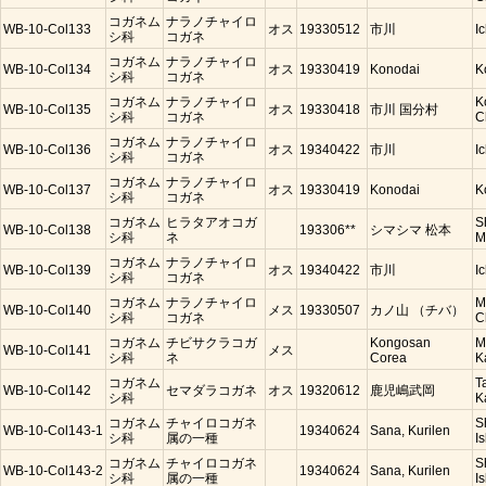
コガネム
ナラノチャイロ
WB-10-Col133
オス
19330512
市川
I
シ科
コガネ
コガネム
ナラノチャイロ
WB-10-Col134
オス
19330419
Konodai
K
シ科
コガネ
コガネム
ナラノチャイロ
K
WB-10-Col135
オス
19330418
市川 国分村
シ科
コガネ
C
コガネム
ナラノチャイロ
WB-10-Col136
オス
19340422
市川
I
シ科
コガネ
コガネム
ナラノチャイロ
WB-10-Col137
オス
19330419
Konodai
K
シ科
コガネ
コガネム
ヒラタアオコガ
S
WB-10-Col138
193306**
シマシマ 松本
シ科
ネ
M
コガネム
ナラノチャイロ
WB-10-Col139
オス
19340422
市川
I
シ科
コガネ
コガネム
ナラノチャイロ
M
WB-10-Col140
メス
19330507
カノ山 （チバ）
シ科
コガネ
C
コガネム
チビサクラコガ
Kongosan
M
WB-10-Col141
メス
シ科
ネ
Corea
K
コガネム
T
WB-10-Col142
セマダラコガネ
オス
19320612
鹿児嶋武岡
シ科
K
コガネム
チャイロコガネ
S
WB-10-Col143-1
19340624
Sana, Kurilen
シ科
属の一種
Is
コガネム
チャイロコガネ
S
WB-10-Col143-2
19340624
Sana, Kurilen
シ科
属の一種
Is