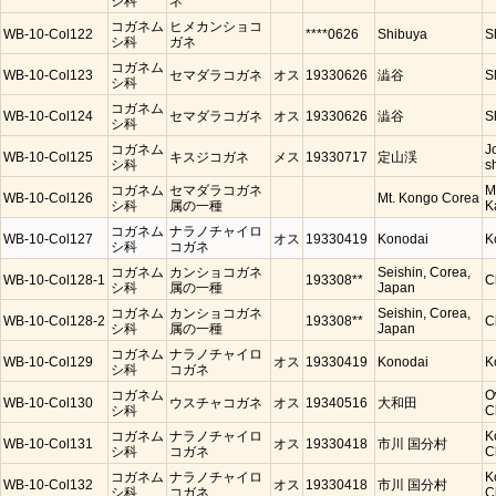
シ科
ネ
コガネム
ヒメカンショコ
WB-10-Col122
****0626
Shibuya
S
シ科
ガネ
コガネム
WB-10-Col123
セマダラコガネ
オス
19330626
澁谷
S
シ科
コガネム
WB-10-Col124
セマダラコガネ
オス
19330626
澁谷
S
シ科
コガネム
J
WB-10-Col125
キスジコガネ
メス
19330717
定山渓
シ科
s
コガネム
セマダラコガネ
M
WB-10-Col126
Mt. Kongo Corea
シ科
属の一種
K
コガネム
ナラノチャイロ
WB-10-Col127
オス
19330419
Konodai
K
シ科
コガネ
コガネム
カンショコガネ
Seishin, Corea,
WB-10-Col128-1
193308**
C
シ科
属の一種
Japan
コガネム
カンショコガネ
Seishin, Corea,
WB-10-Col128-2
193308**
C
シ科
属の一種
Japan
コガネム
ナラノチャイロ
WB-10-Col129
オス
19330419
Konodai
K
シ科
コガネ
コガネム
O
WB-10-Col130
ウスチャコガネ
オス
19340516
大和田
シ科
C
コガネム
ナラノチャイロ
K
WB-10-Col131
オス
19330418
市川 国分村
シ科
コガネ
C
コガネム
ナラノチャイロ
K
WB-10-Col132
オス
19330418
市川 国分村
シ科
コガネ
C