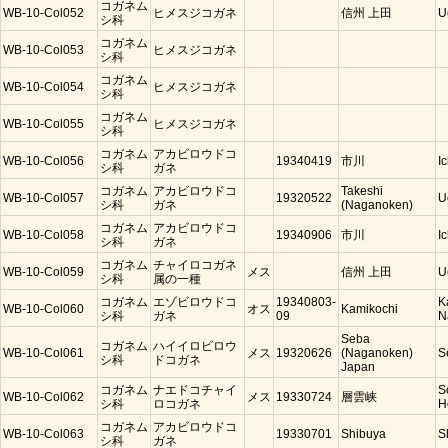
コガネム
WB-10-Col052
ヒメスジコガネ
信州 上田
U
シ科
コガネム
WB-10-Col053
ヒメスジコガネ
シ科
コガネム
WB-10-Col054
ヒメスジコガネ
シ科
コガネム
WB-10-Col055
ヒメスジコガネ
シ科
コガネム
アカビロウドコ
WB-10-Col056
19340419
市川
I
シ科
ガネ
コガネム
アカビロウドコ
Takeshi
WB-10-Col057
19320522
U
シ科
ガネ
(Naganoken)
コガネム
アカビロウドコ
WB-10-Col058
19340906
市川
I
シ科
ガネ
コガネム
チャイロコガネ
WB-10-Col059
メス
信州 上田
U
シ科
属の一種
コガネム
エゾビロウドコ
19340803-
K
WB-10-Col060
オス
Kamikochi
シ科
ガネ
09
N
Seba
コガネム
ハイイロビロウ
WB-10-Col061
メス
19320626
(Naganoken)
S
シ科
ドコガネ
Japan
コガネム
ナエドコチャイ
S
WB-10-Col062
メス
19330724
層雲峡
シ科
ロコガネ
H
コガネム
アカビロウドコ
WB-10-Col063
19330701
Shibuya
S
シ科
ガネ