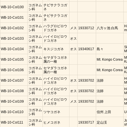
コガネム
チビサクラコガ
WB-10-Col100
シ科
ネ
コガネム
チビサクラコガ
WB-10-Col101
シ科
ネ
コガネム
ハラグロビロウ
H
WB-10-Col102
メス
19330712
八方ヶ池 白馬
シ科
ドコガネ
m
コガネム
ハイイロビロウ
WB-10-Col103
オス
シ科
ドコガネ
コガネム
S
WB-10-Col104
キスジコガネ
オス
19340617
島々
シ科
M
コガネム
セマダラコガネ
M
WB-10-Col105
Mt. Kongo Corea
シ科
属の一種
K
コガネム
セマダラコガネ
M
WB-10-Col106
Mt. Kongo Corea
シ科
属の一種
K
コガネム
ハイイロビロウ
H
WB-10-Col107
オス
19330702
法師
シ科
ドコガネ
M
コガネム
ハイイロビロウ
H
WB-10-Col108
オス
19330702
法師
シ科
ドコガネ
M
コガネム
ハイイロビロウ
H
WB-10-Col109
メス
19330702
法師
シ科
ドコガネ
M
コガネム
WB-10-Col110
ツヤコガネ
信州 上田
U
シ科
コガネム
J
WB-10-Col111
ヒメコガネ
19330717
定山渓
シ科
s