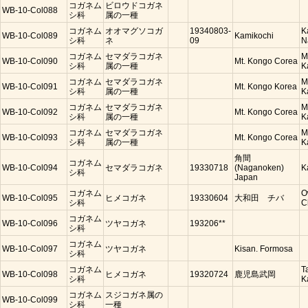
コガネム
ビロウドコガネ
WB-10-Col088
シ科
属の一種
コガネム
オオマグソコガ
19340803-
K
WB-10-Col089
Kamikochi
シ科
ネ
09
N
コガネム
セマダラコガネ
M
WB-10-Col090
Mt. Kongo Corea
シ科
属の一種
K
コガネム
セマダラコガネ
M
WB-10-Col091
Mt. Kongo Korea
シ科
属の一種
K
コガネム
セマダラコガネ
M
WB-10-Col092
Mt. Kongo Corea
シ科
属の一種
K
コガネム
セマダラコガネ
M
WB-10-Col093
Mt. Kongo Corea
シ科
属の一種
K
角間
コガネム
WB-10-Col094
セマダラコガネ
19330718
(Naganoken)
K
シ科
Japan
コガネム
O
WB-10-Col095
ヒメコガネ
19330604
大和田 チバ
シ科
C
コガネム
WB-10-Col096
ツヤコガネ
193206**
シ科
コガネム
WB-10-Col097
ツヤコガネ
Kisan. Formosa
シ科
コガネム
T
WB-10-Col098
ヒメコガネ
19320724
鹿児島武岡
シ科
K
コガネム
スジコガネ属の
WB-10-Col099
シ科
一種