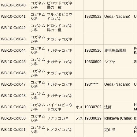
コガネム
ビロウドコガネ
WB-10-Col040
シ科
属の一種
コガネム
マルガタビロウ
WB-10-Col041
19320522
Ueda (Nagano)
U
シ科
ドコガネ
コガネム
ビロウドコガネ
WB-10-Col042
シ科
属の一種
コガネム
WB-10-Col043
ナガチャコガネ
シ科
コガネム
K
WB-10-Col044
ナガチャコガネ
19320526
鹿児嶋高麗町
シ科
K
コガネム
WB-10-Col045
ナガチャコガネ
19330609
シブヤ
S
シ科
コガネム
WB-10-Col046
ナガチャコガネ
シ科
コガネム
WB-10-Col047
ナガチャコガネ
193*****
Ueda (Nagano)
U
シ科
コガネム
WB-10-Col048
ナガチャコガネ
シ科
コガネム
ハイイロビロウ
H
WB-10-Col049
オス
19330702
法師
シ科
ドコガネ
M
コガネム
WB-10-Col050
サクラコガネ
メス
19330629
Ichikawa (Chiba)
I
シ科
コガネム
J
WB-10-Col051
ヒメスジコガネ
定山渓
シ科
H