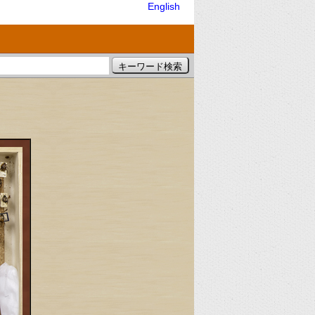
English
）