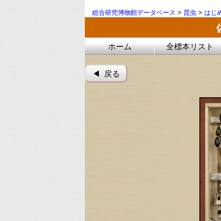
総合研究博物館データベース
>
昆虫
>
はじ
ホーム
全標本リスト
◀︎ 戻る