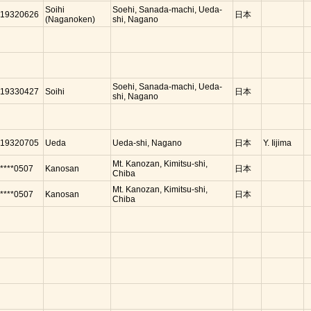
Soihi
Soehi, Sanada-machi, Ueda-
19320626
日本
(Naganoken)
shi, Nagano
Soehi, Sanada-machi, Ueda-
19330427
Soihi
日本
shi, Nagano
19320705
Ueda
Ueda-shi, Nagano
日本
Y. Iijima
Mt. Kanozan, Kimitsu-shi,
****0507
Kanosan
日本
Chiba
Mt. Kanozan, Kimitsu-shi,
****0507
Kanosan
日本
Chiba