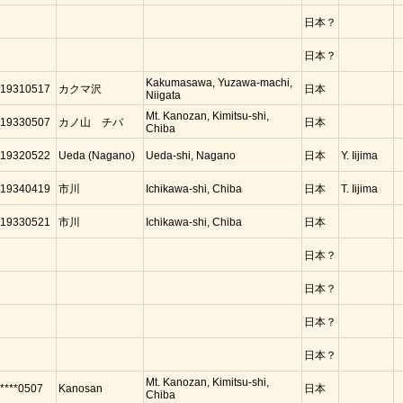
日本？
日本？
Kakumasawa, Yuzawa-machi,
19310517
カクマ沢
日本
Niigata
Mt. Kanozan, Kimitsu-shi,
19330507
カノ山 チバ
日本
Chiba
19320522
Ueda (Nagano)
Ueda-shi, Nagano
日本
Y. Iijima
19340419
市川
Ichikawa-shi, Chiba
日本
T. Iijima
19330521
市川
Ichikawa-shi, Chiba
日本
日本？
日本？
日本？
日本？
Mt. Kanozan, Kimitsu-shi,
****0507
Kanosan
日本
Chiba