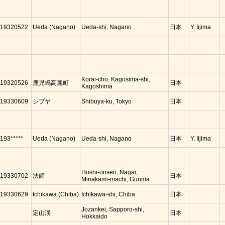
19320522
Ueda (Nagano)
Ueda-shi, Nagano
日本
Y. Iijima
Korai-cho, Kagosima-shi,
19320526
鹿児嶋高麗町
日本
Kagoshima
19330609
シブヤ
Shibuya-ku, Tokyo
日本
193*****
Ueda (Nagano)
Ueda-shi, Nagano
日本
Y. Iijima
Hoshi-onsen, Nagai,
19330702
法師
日本
Minakami-machi, Gunma
19330629
Ichikawa (Chiba)
Ichikawa-shi, Chiba
日本
Jozankei, Sapporo-shi,
定山渓
日本
Hokkaido