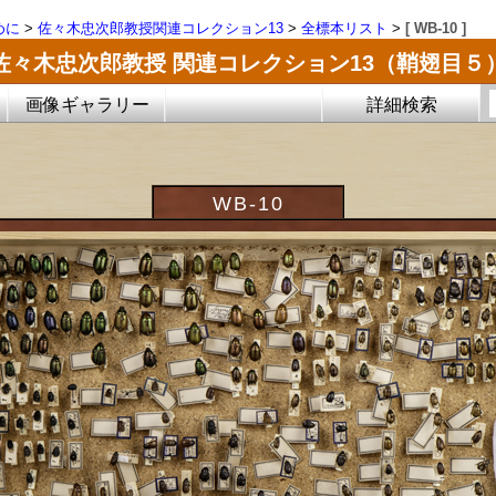
めに
>
佐々木忠次郎教授関連コレクション13
>
全標本リスト
>
[ WB-10 ]
佐々木忠次郎教授 関連コレクション13（鞘翅目５
画像ギャラリー
詳細検索
WB-10