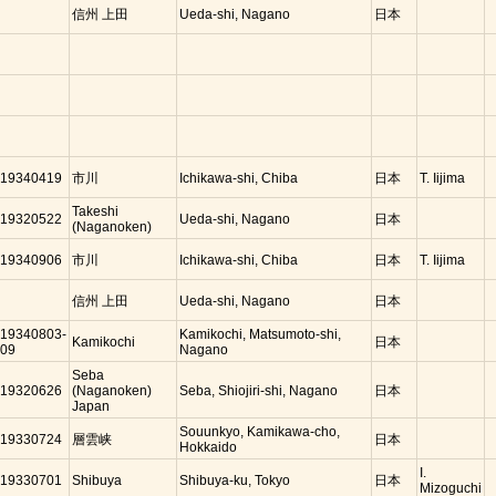
信州 上田
Ueda-shi, Nagano
日本
19340419
市川
Ichikawa-shi, Chiba
日本
T. Iijima
Takeshi
19320522
Ueda-shi, Nagano
日本
(Naganoken)
19340906
市川
Ichikawa-shi, Chiba
日本
T. Iijima
信州 上田
Ueda-shi, Nagano
日本
19340803-
Kamikochi, Matsumoto-shi,
Kamikochi
日本
09
Nagano
Seba
19320626
(Naganoken)
Seba, Shiojiri-shi, Nagano
日本
Japan
Souunkyo, Kamikawa-cho,
19330724
層雲峡
日本
Hokkaido
I.
19330701
Shibuya
Shibuya-ku, Tokyo
日本
Mizoguchi