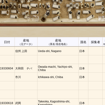
産地
産地
日付
国名
採集者
（元データ）
（英名:現在地名）
信州 上田
Ueda-shi, Nagano
日本
Owada-machi, Yachiyo-shi,
19330604
大和田 チバ
日本
Chiba
市川
Ichikawa-shi, Chiba
日本
Takeoka, Kagoshima-shi,
19330618
武岡
日本
Kagoshima