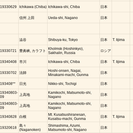
19330629
Ichikawa (Chiba)
Ichikawa-shi, Chiba
日本
信州 上田
Ueda-shi, Nagano
日本
澁谷
Shibuya-ku, Tokyo
日本
T. Iijima
Kholmsk (Hoshinkyo),
19330721
豊眞峡, カラフト
ロシア
Sakhalin, Russia
19340408
市川
Ichikawa-shi, Chiba
日本
T. Iijima
Hoshi-onsen, Nagai,
19330702
法師
日本
Minakami-machi, Gunma
193408**
日光
Nikko-shi, Tochigi
日本
19340803-
Kamikochi, Matsumoto-shi,
上高地
日本
09
Nagano
19340803-
Kamikochi, Matsumoto-shi,
上高地
日本
09
Nagano
Mt. Kusatsushiranesan,
19340828
白根
日本
T. Iijima
Kusatsu-machi, Gunma
島々
Shimashima, Azumi,
19320618
日本
(Naganoken)
Matsumoto-shi, Nagano