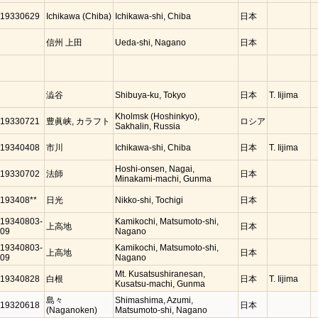
19330629
Ichikawa (Chiba)
Ichikawa-shi, Chiba
日本
信州 上田
Ueda-shi, Nagano
日本
澁谷
Shibuya-ku, Tokyo
日本
T. Iijima
Kholmsk (Hoshinkyo),
19330721
豊眞峡, カラフト
ロシア
Sakhalin, Russia
19340408
市川
Ichikawa-shi, Chiba
日本
T. Iijima
Hoshi-onsen, Nagai,
19330702
法師
日本
Minakami-machi, Gunma
193408**
日光
Nikko-shi, Tochigi
日本
19340803-
Kamikochi, Matsumoto-shi,
上高地
日本
09
Nagano
19340803-
Kamikochi, Matsumoto-shi,
上高地
日本
09
Nagano
Mt. Kusatsushiranesan,
19340828
白根
日本
T. Iijima
Kusatsu-machi, Gunma
島々
Shimashima, Azumi,
19320618
日本
(Naganoken)
Matsumoto-shi, Nagano