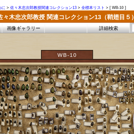
めに
>
佐々木忠次郎教授関連コレクション13
>
全標本リスト
>
[ WB-10 ]
佐々木忠次郎教授 関連コレクション13（鞘翅目５
画像ギャラリー
詳細検索
WB-10