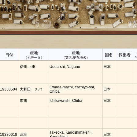
産地
産地
日付
国名
採集者
（元データ）
（英名:現在地名）
信州 上田
Ueda-shi, Nagano
日本
Owada-machi, Yachiyo-shi,
19330604
大和田 チバ
日本
Chiba
市川
Ichikawa-shi, Chiba
日本
Takeoka, Kagoshima-shi,
19330618
武岡
日本
Kagoshima