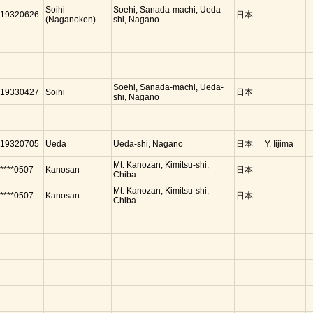
Soihi
Soehi, Sanada-machi, Ueda-
19320626
日本
(Naganoken)
shi, Nagano
Soehi, Sanada-machi, Ueda-
19330427
Soihi
日本
shi, Nagano
19320705
Ueda
Ueda-shi, Nagano
日本
Y. Iijima
Mt. Kanozan, Kimitsu-shi,
****0507
Kanosan
日本
Chiba
Mt. Kanozan, Kimitsu-shi,
****0507
Kanosan
日本
Chiba