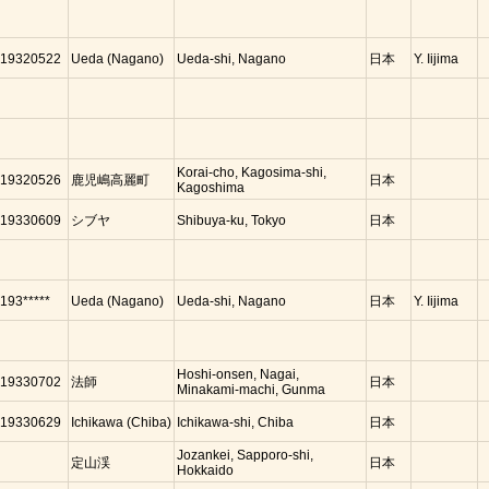
19320522
Ueda (Nagano)
Ueda-shi, Nagano
日本
Y. Iijima
Korai-cho, Kagosima-shi,
19320526
鹿児嶋高麗町
日本
Kagoshima
19330609
シブヤ
Shibuya-ku, Tokyo
日本
193*****
Ueda (Nagano)
Ueda-shi, Nagano
日本
Y. Iijima
Hoshi-onsen, Nagai,
19330702
法師
日本
Minakami-machi, Gunma
19330629
Ichikawa (Chiba)
Ichikawa-shi, Chiba
日本
Jozankei, Sapporo-shi,
定山渓
日本
Hokkaido