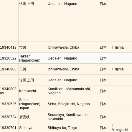
信州 上田
Ueda-shi, Nagano
日本
19340419
市川
Ichikawa-shi, Chiba
日本
T. Iijima
Takeshi
19320522
Ueda-shi, Nagano
日本
(Naganoken)
19340906
市川
Ichikawa-shi, Chiba
日本
T. Iijima
信州 上田
Ueda-shi, Nagano
日本
19340803-
Kamikochi, Matsumoto-shi,
Kamikochi
日本
09
Nagano
Seba
19320626
(Naganoken)
Seba, Shiojiri-shi, Nagano
日本
Japan
Souunkyo, Kamikawa-cho,
19330724
層雲峡
日本
Hokkaido
I.
19330701
Shibuya
Shibuya-ku, Tokyo
日本
Mizoguchi