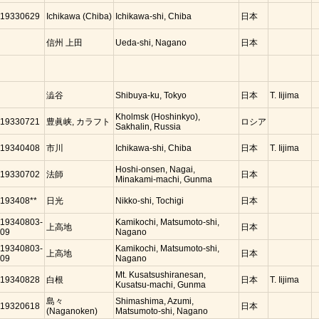
19330629
Ichikawa (Chiba)
Ichikawa-shi, Chiba
日本
信州 上田
Ueda-shi, Nagano
日本
澁谷
Shibuya-ku, Tokyo
日本
T. Iijima
Kholmsk (Hoshinkyo),
19330721
豊眞峡, カラフト
ロシア
Sakhalin, Russia
19340408
市川
Ichikawa-shi, Chiba
日本
T. Iijima
Hoshi-onsen, Nagai,
19330702
法師
日本
Minakami-machi, Gunma
193408**
日光
Nikko-shi, Tochigi
日本
19340803-
Kamikochi, Matsumoto-shi,
上高地
日本
09
Nagano
19340803-
Kamikochi, Matsumoto-shi,
上高地
日本
09
Nagano
Mt. Kusatsushiranesan,
19340828
白根
日本
T. Iijima
Kusatsu-machi, Gunma
島々
Shimashima, Azumi,
19320618
日本
(Naganoken)
Matsumoto-shi, Nagano