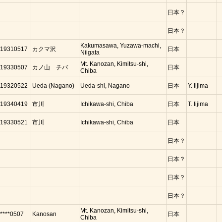
日本？
日本？
Kakumasawa, Yuzawa-machi,
19310517
カクマ沢
日本
Niigata
Mt. Kanozan, Kimitsu-shi,
19330507
カノ山 チバ
日本
Chiba
19320522
Ueda (Nagano)
Ueda-shi, Nagano
日本
Y. Iijima
19340419
市川
Ichikawa-shi, Chiba
日本
T. Iijima
19330521
市川
Ichikawa-shi, Chiba
日本
日本？
日本？
日本？
日本？
Mt. Kanozan, Kimitsu-shi,
****0507
Kanosan
日本
Chiba