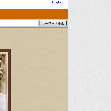
English
）