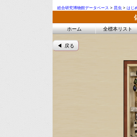
総合研究博物館データベース
>
昆虫
>
はじ
ホーム
全標本リスト
◀︎ 戻る