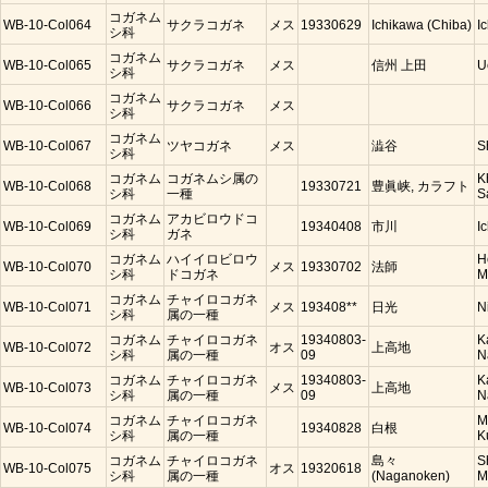
コガネム
WB-10-Col064
サクラコガネ
メス
19330629
Ichikawa (Chiba)
I
シ科
コガネム
WB-10-Col065
サクラコガネ
メス
信州 上田
U
シ科
コガネム
WB-10-Col066
サクラコガネ
メス
シ科
コガネム
WB-10-Col067
ツヤコガネ
メス
澁谷
S
シ科
コガネム
コガネムシ属の
K
WB-10-Col068
19330721
豊眞峡, カラフト
シ科
一種
S
コガネム
アカビロウドコ
WB-10-Col069
19340408
市川
I
シ科
ガネ
コガネム
ハイイロビロウ
H
WB-10-Col070
メス
19330702
法師
シ科
ドコガネ
M
コガネム
チャイロコガネ
WB-10-Col071
メス
193408**
日光
N
シ科
属の一種
コガネム
チャイロコガネ
19340803-
K
WB-10-Col072
オス
上高地
シ科
属の一種
09
N
コガネム
チャイロコガネ
19340803-
K
WB-10-Col073
メス
上高地
シ科
属の一種
09
N
コガネム
チャイロコガネ
M
WB-10-Col074
19340828
白根
シ科
属の一種
K
コガネム
チャイロコガネ
島々
S
WB-10-Col075
オス
19320618
シ科
属の一種
(Naganoken)
M