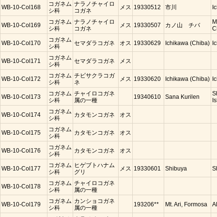
コガネム
ナラノチャイロ
WB-10-Col168
メス
19330512
市川
I
シ科
コガネ
コガネム
ナラノチャイロ
M
WB-10-Col169
メス
19330507
カノ山 チバ
シ科
コガネ
C
コガネム
WB-10-Col170
セマダラコガネ
オス
19330629
Ichikawa (Chiba)
I
シ科
コガネム
WB-10-Col171
セマダラコガネ
メス
シ科
コガネム
チビサクラコガ
WB-10-Col172
メス
19330620
Ichikawa (Chiba)
I
シ科
ネ
コガネム
チャイロコガネ
S
WB-10-Col173
19340610
Sana Kurilen
シ科
属の一種
Is
コガネム
WB-10-Col174
カタモンコガネ
オス
シ科
コガネム
WB-10-Col175
カタモンコガネ
オス
シ科
コガネム
WB-10-Col176
カタモンコガネ
オス
シ科
コガネム
ヒゲブトハナム
WB-10-Col177
メス
19330601
Shibuya
S
シ科
グリ
コガネム
チャイロコガネ
WB-10-Col178
シ科
属の一種
コガネム
カンショコガネ
WB-10-Col179
193206**
Mt. Ari, Formosa
A
シ科
属の一種