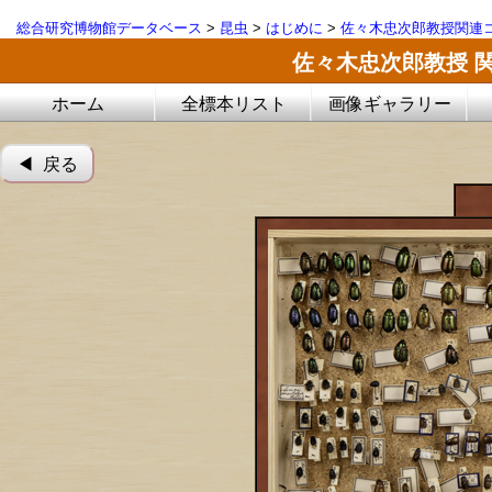
総合研究博物館データベース
>
昆虫
>
はじめに
>
佐々木忠次郎教授関連コ
佐々木忠次郎教授 
ホーム
全標本リスト
画像ギャラリー
◀︎ 戻る