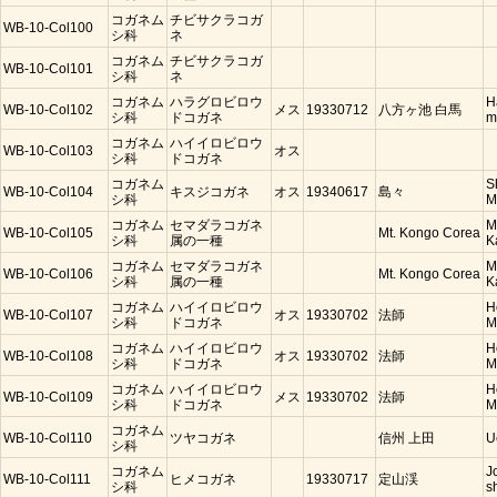
コガネム
チビサクラコガ
WB-10-Col100
シ科
ネ
コガネム
チビサクラコガ
WB-10-Col101
シ科
ネ
コガネム
ハラグロビロウ
H
WB-10-Col102
メス
19330712
八方ヶ池 白馬
シ科
ドコガネ
m
コガネム
ハイイロビロウ
WB-10-Col103
オス
シ科
ドコガネ
コガネム
S
WB-10-Col104
キスジコガネ
オス
19340617
島々
シ科
M
コガネム
セマダラコガネ
M
WB-10-Col105
Mt. Kongo Corea
シ科
属の一種
K
コガネム
セマダラコガネ
M
WB-10-Col106
Mt. Kongo Corea
シ科
属の一種
K
コガネム
ハイイロビロウ
H
WB-10-Col107
オス
19330702
法師
シ科
ドコガネ
M
コガネム
ハイイロビロウ
H
WB-10-Col108
オス
19330702
法師
シ科
ドコガネ
M
コガネム
ハイイロビロウ
H
WB-10-Col109
メス
19330702
法師
シ科
ドコガネ
M
コガネム
WB-10-Col110
ツヤコガネ
信州 上田
U
シ科
コガネム
J
WB-10-Col111
ヒメコガネ
19330717
定山渓
シ科
s