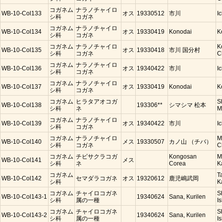
コガネム
ナラノチャイロ
WB-10-Col133
オス
19330512
市川
I
シ科
コガネ
コガネム
ナラノチャイロ
WB-10-Col134
オス
19330419
Konodai
K
シ科
コガネ
コガネム
ナラノチャイロ
K
WB-10-Col135
オス
19330418
市川 国分村
シ科
コガネ
C
コガネム
ナラノチャイロ
WB-10-Col136
オス
19340422
市川
I
シ科
コガネ
コガネム
ナラノチャイロ
WB-10-Col137
オス
19330419
Konodai
K
シ科
コガネ
コガネム
ヒラタアオコガ
S
WB-10-Col138
193306**
シマシマ 松本
シ科
ネ
M
コガネム
ナラノチャイロ
WB-10-Col139
オス
19340422
市川
I
シ科
コガネ
コガネム
ナラノチャイロ
M
WB-10-Col140
メス
19330507
カノ山 （チバ）
シ科
コガネ
C
コガネム
チビサクラコガ
Kongosan
M
WB-10-Col141
メス
シ科
ネ
Corea
K
コガネム
T
WB-10-Col142
セマダラコガネ
オス
19320612
鹿児嶋武岡
シ科
K
コガネム
チャイロコガネ
S
WB-10-Col143-1
19340624
Sana, Kurilen
シ科
属の一種
Is
コガネム
チャイロコガネ
S
WB-10-Col143-2
19340624
Sana, Kurilen
シ科
属の一種
Is