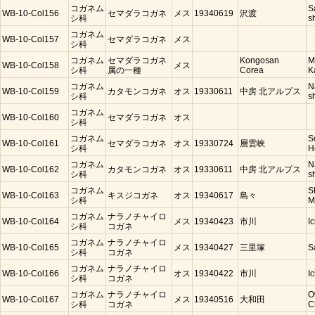
コガネム
S
WB-10-Col156
セマダラコガネ
メス
19340619
沢渡
シ科
s
コガネム
WB-10-Col157
セマダラコガネ
メス
シ科
コガネム
セマダラコガネ
Kongosan
M
WB-10-Col158
メス
シ科
属の一種
Corea
K
コガネム
N
WB-10-Col159
カタモンコガネ
オス
19330611
中房 北アルプス
シ科
s
コガネム
WB-10-Col160
セマダラコガネ
オス
シ科
コガネム
S
WB-10-Col161
セマダラコガネ
オス
19330724
層雲峡
シ科
H
コガネム
N
WB-10-Col162
カタモンコガネ
オス
19330611
中房 北アルプス
シ科
s
コガネム
S
WB-10-Col163
キスジコガネ
オス
19340617
島々
シ科
M
コガネム
ナラノチャイロ
WB-10-Col164
メス
19340423
市川
I
シ科
コガネ
コガネム
ナラノチャイロ
WB-10-Col165
メス
19340427
三里塚
S
シ科
コガネ
コガネム
ナラノチャイロ
WB-10-Col166
オス
19340422
市川
I
シ科
コガネ
コガネム
ナラノチャイロ
O
WB-10-Col167
メス
19340516
大和田
シ科
コガネ
C