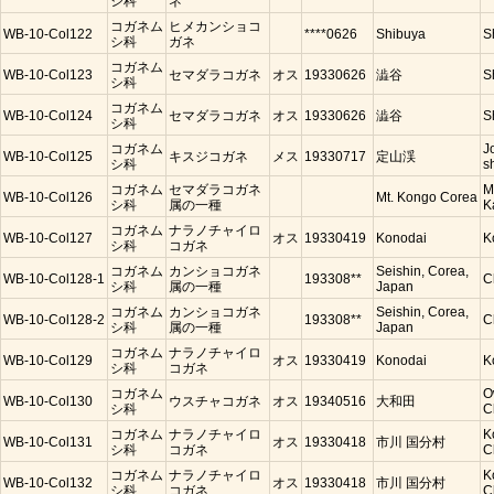
シ科
ネ
コガネム
ヒメカンショコ
WB-10-Col122
****0626
Shibuya
S
シ科
ガネ
コガネム
WB-10-Col123
セマダラコガネ
オス
19330626
澁谷
S
シ科
コガネム
WB-10-Col124
セマダラコガネ
オス
19330626
澁谷
S
シ科
コガネム
J
WB-10-Col125
キスジコガネ
メス
19330717
定山渓
シ科
s
コガネム
セマダラコガネ
M
WB-10-Col126
Mt. Kongo Corea
シ科
属の一種
K
コガネム
ナラノチャイロ
WB-10-Col127
オス
19330419
Konodai
K
シ科
コガネ
コガネム
カンショコガネ
Seishin, Corea,
WB-10-Col128-1
193308**
C
シ科
属の一種
Japan
コガネム
カンショコガネ
Seishin, Corea,
WB-10-Col128-2
193308**
C
シ科
属の一種
Japan
コガネム
ナラノチャイロ
WB-10-Col129
オス
19330419
Konodai
K
シ科
コガネ
コガネム
O
WB-10-Col130
ウスチャコガネ
オス
19340516
大和田
シ科
C
コガネム
ナラノチャイロ
K
WB-10-Col131
オス
19330418
市川 国分村
シ科
コガネ
C
コガネム
ナラノチャイロ
K
WB-10-Col132
オス
19330418
市川 国分村
シ科
コガネ
C