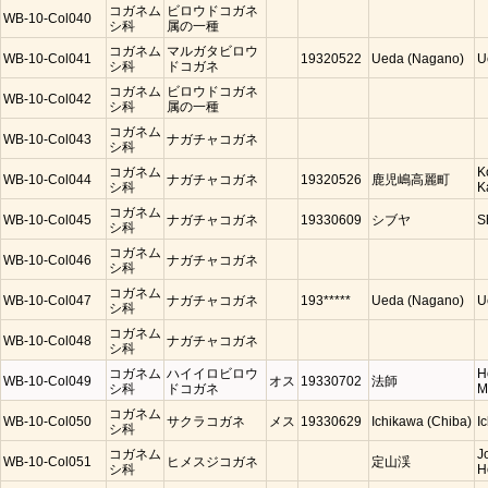
コガネム
ビロウドコガネ
WB-10-Col040
シ科
属の一種
コガネム
マルガタビロウ
WB-10-Col041
19320522
Ueda (Nagano)
U
シ科
ドコガネ
コガネム
ビロウドコガネ
WB-10-Col042
シ科
属の一種
コガネム
WB-10-Col043
ナガチャコガネ
シ科
コガネム
K
WB-10-Col044
ナガチャコガネ
19320526
鹿児嶋高麗町
シ科
K
コガネム
WB-10-Col045
ナガチャコガネ
19330609
シブヤ
S
シ科
コガネム
WB-10-Col046
ナガチャコガネ
シ科
コガネム
WB-10-Col047
ナガチャコガネ
193*****
Ueda (Nagano)
U
シ科
コガネム
WB-10-Col048
ナガチャコガネ
シ科
コガネム
ハイイロビロウ
H
WB-10-Col049
オス
19330702
法師
シ科
ドコガネ
M
コガネム
WB-10-Col050
サクラコガネ
メス
19330629
Ichikawa (Chiba)
I
シ科
コガネム
J
WB-10-Col051
ヒメスジコガネ
定山渓
シ科
H