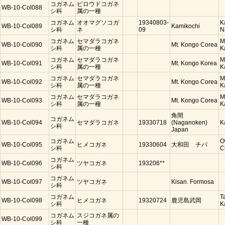
コガネム
ビロウドコガネ
WB-10-Col088
シ科
属の一種
コガネム
オオマグソコガ
19340803-
K
WB-10-Col089
Kamikochi
シ科
ネ
09
N
コガネム
セマダラコガネ
M
WB-10-Col090
Mt. Kongo Corea
シ科
属の一種
K
コガネム
セマダラコガネ
M
WB-10-Col091
Mt. Kongo Korea
シ科
属の一種
K
コガネム
セマダラコガネ
M
WB-10-Col092
Mt. Kongo Corea
シ科
属の一種
K
コガネム
セマダラコガネ
M
WB-10-Col093
Mt. Kongo Corea
シ科
属の一種
K
角間
コガネム
WB-10-Col094
セマダラコガネ
19330718
(Naganoken)
K
シ科
Japan
コガネム
O
WB-10-Col095
ヒメコガネ
19330604
大和田 チバ
シ科
C
コガネム
WB-10-Col096
ツヤコガネ
193206**
シ科
コガネム
WB-10-Col097
ツヤコガネ
Kisan. Formosa
シ科
コガネム
T
WB-10-Col098
ヒメコガネ
19320724
鹿児島武岡
シ科
K
コガネム
スジコガネ属の
WB-10-Col099
シ科
一種