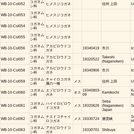
コガネム
WB-10-Col052
ヒメスジコガネ
信州 上田
U
シ科
コガネム
WB-10-Col053
ヒメスジコガネ
シ科
コガネム
WB-10-Col054
ヒメスジコガネ
シ科
コガネム
WB-10-Col055
ヒメスジコガネ
シ科
コガネム
アカビロウドコ
WB-10-Col056
19340419
市川
I
シ科
ガネ
コガネム
アカビロウドコ
Takeshi
WB-10-Col057
19320522
U
シ科
ガネ
(Naganoken)
コガネム
アカビロウドコ
WB-10-Col058
19340906
市川
I
シ科
ガネ
コガネム
チャイロコガネ
WB-10-Col059
メス
信州 上田
U
シ科
属の一種
コガネム
エゾビロウドコ
19340803-
K
WB-10-Col060
オス
Kamikochi
シ科
ガネ
09
N
Seba
コガネム
ハイイロビロウ
WB-10-Col061
メス
19320626
(Naganoken)
S
シ科
ドコガネ
Japan
コガネム
ナエドコチャイ
S
WB-10-Col062
メス
19330724
層雲峡
シ科
ロコガネ
H
コガネム
アカビロウドコ
WB-10-Col063
19330701
Shibuya
S
シ科
ガネ