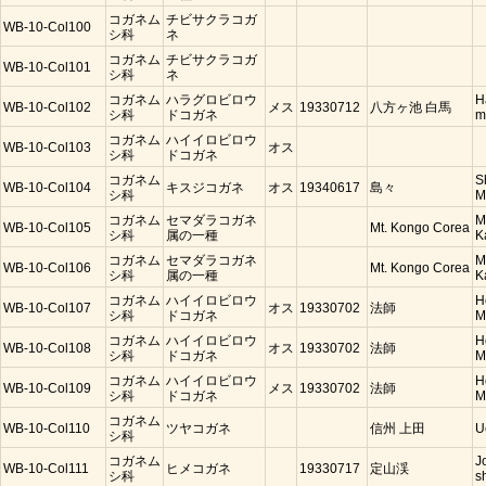
コガネム
チビサクラコガ
WB-10-Col100
シ科
ネ
コガネム
チビサクラコガ
WB-10-Col101
シ科
ネ
コガネム
ハラグロビロウ
H
WB-10-Col102
メス
19330712
八方ヶ池 白馬
シ科
ドコガネ
m
コガネム
ハイイロビロウ
WB-10-Col103
オス
シ科
ドコガネ
コガネム
S
WB-10-Col104
キスジコガネ
オス
19340617
島々
シ科
M
コガネム
セマダラコガネ
M
WB-10-Col105
Mt. Kongo Corea
シ科
属の一種
K
コガネム
セマダラコガネ
M
WB-10-Col106
Mt. Kongo Corea
シ科
属の一種
K
コガネム
ハイイロビロウ
H
WB-10-Col107
オス
19330702
法師
シ科
ドコガネ
M
コガネム
ハイイロビロウ
H
WB-10-Col108
オス
19330702
法師
シ科
ドコガネ
M
コガネム
ハイイロビロウ
H
WB-10-Col109
メス
19330702
法師
シ科
ドコガネ
M
コガネム
WB-10-Col110
ツヤコガネ
信州 上田
U
シ科
コガネム
J
WB-10-Col111
ヒメコガネ
19330717
定山渓
シ科
s