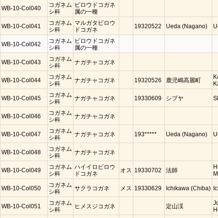
コガネム
ビロウドコガネ
WB-10-Col040
シ科
属の一種
コガネム
マルガタビロウ
WB-10-Col041
19320522
Ueda (Nagano)
U
シ科
ドコガネ
コガネム
ビロウドコガネ
WB-10-Col042
シ科
属の一種
コガネム
WB-10-Col043
ナガチャコガネ
シ科
コガネム
K
WB-10-Col044
ナガチャコガネ
19320526
鹿児嶋高麗町
シ科
K
コガネム
WB-10-Col045
ナガチャコガネ
19330609
シブヤ
S
シ科
コガネム
WB-10-Col046
ナガチャコガネ
シ科
コガネム
WB-10-Col047
ナガチャコガネ
193*****
Ueda (Nagano)
U
シ科
コガネム
WB-10-Col048
ナガチャコガネ
シ科
コガネム
ハイイロビロウ
H
WB-10-Col049
オス
19330702
法師
シ科
ドコガネ
M
コガネム
WB-10-Col050
サクラコガネ
メス
19330629
Ichikawa (Chiba)
I
シ科
コガネム
J
WB-10-Col051
ヒメスジコガネ
定山渓
シ科
H