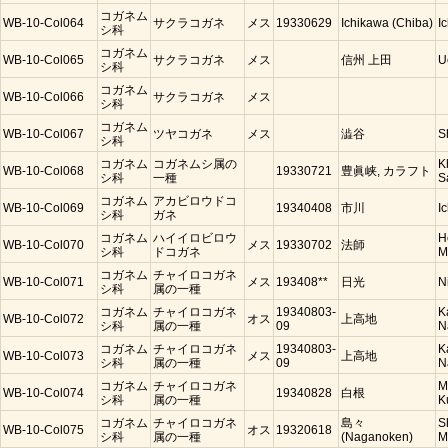
コガネム
WB-10-Col064
サクラコガネ
メス
19330629
Ichikawa (Chiba)
I
シ科
コガネム
WB-10-Col065
サクラコガネ
メス
信州 上田
U
シ科
コガネム
WB-10-Col066
サクラコガネ
メス
シ科
コガネム
WB-10-Col067
ツヤコガネ
メス
澁谷
S
シ科
コガネム
コガネムシ属の
K
WB-10-Col068
19330721
豊眞峡, カラフト
シ科
一種
S
コガネム
アカビロウドコ
WB-10-Col069
19340408
市川
I
シ科
ガネ
コガネム
ハイイロビロウ
H
WB-10-Col070
メス
19330702
法師
シ科
ドコガネ
M
コガネム
チャイロコガネ
WB-10-Col071
メス
193408**
日光
N
シ科
属の一種
コガネム
チャイロコガネ
19340803-
K
WB-10-Col072
オス
上高地
シ科
属の一種
09
N
コガネム
チャイロコガネ
19340803-
K
WB-10-Col073
メス
上高地
シ科
属の一種
09
N
コガネム
チャイロコガネ
M
WB-10-Col074
19340828
白根
シ科
属の一種
K
コガネム
チャイロコガネ
島々
S
WB-10-Col075
オス
19320618
シ科
属の一種
(Naganoken)
M