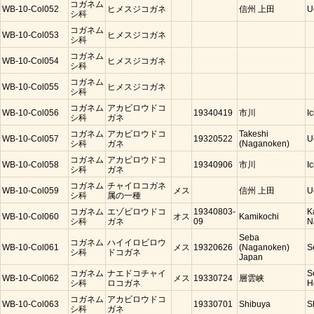
コガネム
WB-10-Col052
ヒメスジコガネ
信州 上田
U
シ科
コガネム
WB-10-Col053
ヒメスジコガネ
シ科
コガネム
WB-10-Col054
ヒメスジコガネ
シ科
コガネム
WB-10-Col055
ヒメスジコガネ
シ科
コガネム
アカビロウドコ
WB-10-Col056
19340419
市川
I
シ科
ガネ
コガネム
アカビロウドコ
Takeshi
WB-10-Col057
19320522
U
シ科
ガネ
(Naganoken)
コガネム
アカビロウドコ
WB-10-Col058
19340906
市川
I
シ科
ガネ
コガネム
チャイロコガネ
WB-10-Col059
メス
信州 上田
U
シ科
属の一種
コガネム
エゾビロウドコ
19340803-
K
WB-10-Col060
オス
Kamikochi
シ科
ガネ
09
N
Seba
コガネム
ハイイロビロウ
WB-10-Col061
メス
19320626
(Naganoken)
S
シ科
ドコガネ
Japan
コガネム
ナエドコチャイ
S
WB-10-Col062
メス
19330724
層雲峡
シ科
ロコガネ
H
コガネム
アカビロウドコ
WB-10-Col063
19330701
Shibuya
S
シ科
ガネ