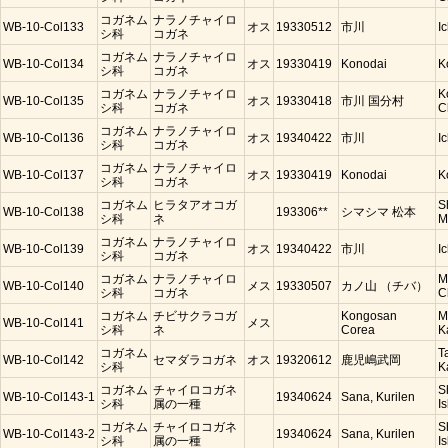
コガネム
ナラノチャイロ
WB-10-Col133
オス
19330512
市川
I
シ科
コガネ
コガネム
ナラノチャイロ
WB-10-Col134
オス
19330419
Konodai
K
シ科
コガネ
コガネム
ナラノチャイロ
K
WB-10-Col135
オス
19330418
市川 国分村
シ科
コガネ
C
コガネム
ナラノチャイロ
WB-10-Col136
オス
19340422
市川
I
シ科
コガネ
コガネム
ナラノチャイロ
WB-10-Col137
オス
19330419
Konodai
K
シ科
コガネ
コガネム
ヒラタアオコガ
S
WB-10-Col138
193306**
シマシマ 松本
シ科
ネ
M
コガネム
ナラノチャイロ
WB-10-Col139
オス
19340422
市川
I
シ科
コガネ
コガネム
ナラノチャイロ
M
WB-10-Col140
メス
19330507
カノ山 （チバ）
シ科
コガネ
C
コガネム
チビサクラコガ
Kongosan
M
WB-10-Col141
メス
シ科
ネ
Corea
K
コガネム
T
WB-10-Col142
セマダラコガネ
オス
19320612
鹿児嶋武岡
シ科
K
コガネム
チャイロコガネ
S
WB-10-Col143-1
19340624
Sana, Kurilen
シ科
属の一種
Is
コガネム
チャイロコガネ
S
WB-10-Col143-2
19340624
Sana, Kurilen
シ科
属の一種
Is