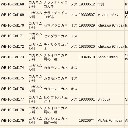
コガネム
ナラノチャイロ
WB-10-Col168
メス
19330512
市川
I
シ科
コガネ
コガネム
ナラノチャイロ
M
WB-10-Col169
メス
19330507
カノ山 チバ
シ科
コガネ
C
コガネム
WB-10-Col170
セマダラコガネ
オス
19330629
Ichikawa (Chiba)
I
シ科
コガネム
WB-10-Col171
セマダラコガネ
メス
シ科
コガネム
チビサクラコガ
WB-10-Col172
メス
19330620
Ichikawa (Chiba)
I
シ科
ネ
コガネム
チャイロコガネ
S
WB-10-Col173
19340610
Sana Kurilen
シ科
属の一種
Is
コガネム
WB-10-Col174
カタモンコガネ
オス
シ科
コガネム
WB-10-Col175
カタモンコガネ
オス
シ科
コガネム
WB-10-Col176
カタモンコガネ
オス
シ科
コガネム
ヒゲブトハナム
WB-10-Col177
メス
19330601
Shibuya
S
シ科
グリ
コガネム
チャイロコガネ
WB-10-Col178
シ科
属の一種
コガネム
カンショコガネ
WB-10-Col179
193206**
Mt. Ari, Formosa
A
シ科
属の一種