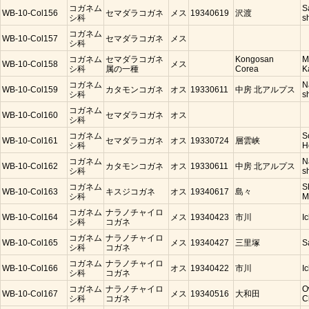
コガネム
S
WB-10-Col156
セマダラコガネ
メス
19340619
沢渡
シ科
s
コガネム
WB-10-Col157
セマダラコガネ
メス
シ科
コガネム
セマダラコガネ
Kongosan
M
WB-10-Col158
メス
シ科
属の一種
Corea
K
コガネム
N
WB-10-Col159
カタモンコガネ
オス
19330611
中房 北アルプス
シ科
s
コガネム
WB-10-Col160
セマダラコガネ
オス
シ科
コガネム
S
WB-10-Col161
セマダラコガネ
オス
19330724
層雲峡
シ科
H
コガネム
N
WB-10-Col162
カタモンコガネ
オス
19330611
中房 北アルプス
シ科
s
コガネム
S
WB-10-Col163
キスジコガネ
オス
19340617
島々
シ科
M
コガネム
ナラノチャイロ
WB-10-Col164
メス
19340423
市川
I
シ科
コガネ
コガネム
ナラノチャイロ
WB-10-Col165
メス
19340427
三里塚
S
シ科
コガネ
コガネム
ナラノチャイロ
WB-10-Col166
オス
19340422
市川
I
シ科
コガネ
コガネム
ナラノチャイロ
O
WB-10-Col167
メス
19340516
大和田
シ科
コガネ
C