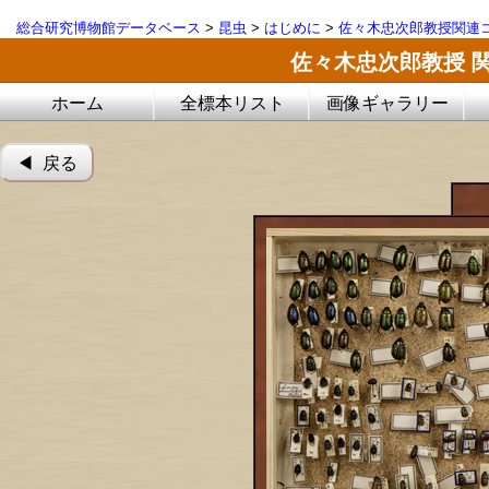
総合研究博物館データベース
>
昆虫
>
はじめに
>
佐々木忠次郎教授関連コ
佐々木忠次郎教授 
ホーム
全標本リスト
画像ギャラリー
◀︎ 戻る