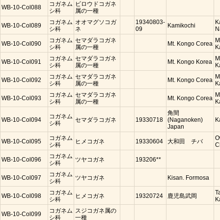
コガネム
ビロウドコガネ
WB-10-Col088
シ科
属の一種
コガネム
オオマグソコガ
19340803-
K
WB-10-Col089
Kamikochi
シ科
ネ
09
N
コガネム
セマダラコガネ
M
WB-10-Col090
Mt. Kongo Corea
シ科
属の一種
K
コガネム
セマダラコガネ
M
WB-10-Col091
Mt. Kongo Korea
シ科
属の一種
K
コガネム
セマダラコガネ
M
WB-10-Col092
Mt. Kongo Corea
シ科
属の一種
K
コガネム
セマダラコガネ
M
WB-10-Col093
Mt. Kongo Corea
シ科
属の一種
K
角間
コガネム
WB-10-Col094
セマダラコガネ
19330718
(Naganoken)
K
シ科
Japan
コガネム
O
WB-10-Col095
ヒメコガネ
19330604
大和田 チバ
シ科
C
コガネム
WB-10-Col096
ツヤコガネ
193206**
シ科
コガネム
WB-10-Col097
ツヤコガネ
Kisan. Formosa
シ科
コガネム
T
WB-10-Col098
ヒメコガネ
19320724
鹿児島武岡
シ科
K
コガネム
スジコガネ属の
WB-10-Col099
シ科
一種