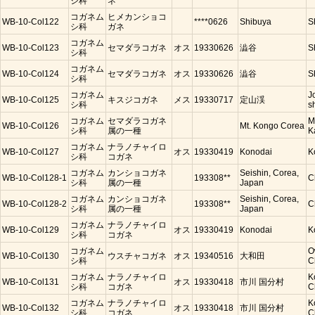
シ科
ネ
コガネム
ヒメカンショコ
WB-10-Col122
****0626
Shibuya
S
シ科
ガネ
コガネム
WB-10-Col123
セマダラコガネ
オス
19330626
澁谷
S
シ科
コガネム
WB-10-Col124
セマダラコガネ
オス
19330626
澁谷
S
シ科
コガネム
J
WB-10-Col125
キスジコガネ
メス
19330717
定山渓
シ科
s
コガネム
セマダラコガネ
M
WB-10-Col126
Mt. Kongo Corea
シ科
属の一種
K
コガネム
ナラノチャイロ
WB-10-Col127
オス
19330419
Konodai
K
シ科
コガネ
コガネム
カンショコガネ
Seishin, Corea,
WB-10-Col128-1
193308**
C
シ科
属の一種
Japan
コガネム
カンショコガネ
Seishin, Corea,
WB-10-Col128-2
193308**
C
シ科
属の一種
Japan
コガネム
ナラノチャイロ
WB-10-Col129
オス
19330419
Konodai
K
シ科
コガネ
コガネム
O
WB-10-Col130
ウスチャコガネ
オス
19340516
大和田
シ科
C
コガネム
ナラノチャイロ
K
WB-10-Col131
オス
19330418
市川 国分村
シ科
コガネ
C
コガネム
ナラノチャイロ
K
WB-10-Col132
オス
19330418
市川 国分村
シ科
コガネ
C