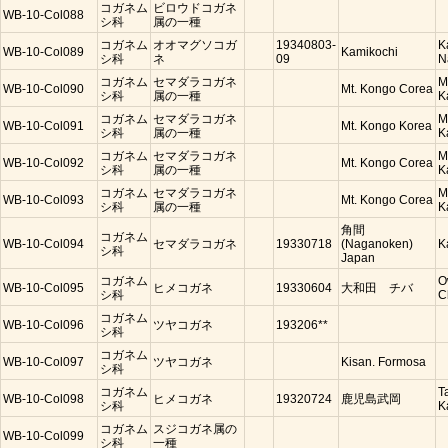
コガネム
ビロウドコガネ
WB-10-Col088
シ科
属の一種
コガネム
オオマグソコガ
19340803-
K
WB-10-Col089
Kamikochi
シ科
ネ
09
N
コガネム
セマダラコガネ
M
WB-10-Col090
Mt. Kongo Corea
シ科
属の一種
K
コガネム
セマダラコガネ
M
WB-10-Col091
Mt. Kongo Korea
シ科
属の一種
K
コガネム
セマダラコガネ
M
WB-10-Col092
Mt. Kongo Corea
シ科
属の一種
K
コガネム
セマダラコガネ
M
WB-10-Col093
Mt. Kongo Corea
シ科
属の一種
K
角間
コガネム
WB-10-Col094
セマダラコガネ
19330718
(Naganoken)
K
シ科
Japan
コガネム
O
WB-10-Col095
ヒメコガネ
19330604
大和田 チバ
シ科
C
コガネム
WB-10-Col096
ツヤコガネ
193206**
シ科
コガネム
WB-10-Col097
ツヤコガネ
Kisan. Formosa
シ科
コガネム
T
WB-10-Col098
ヒメコガネ
19320724
鹿児島武岡
シ科
K
コガネム
スジコガネ属の
WB-10-Col099
シ科
一種