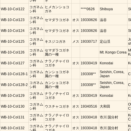
シ科
ネ
コガネム
ヒメカンショコ
WB-10-Col122
****0626
Shibuya
S
シ科
ガネ
コガネム
WB-10-Col123
セマダラコガネ
オス
19330626
澁谷
S
シ科
コガネム
WB-10-Col124
セマダラコガネ
オス
19330626
澁谷
S
シ科
コガネム
J
WB-10-Col125
キスジコガネ
メス
19330717
定山渓
シ科
s
コガネム
セマダラコガネ
M
WB-10-Col126
Mt. Kongo Corea
シ科
属の一種
K
コガネム
ナラノチャイロ
WB-10-Col127
オス
19330419
Konodai
K
シ科
コガネ
コガネム
カンショコガネ
Seishin, Corea,
WB-10-Col128-1
193308**
C
シ科
属の一種
Japan
コガネム
カンショコガネ
Seishin, Corea,
WB-10-Col128-2
193308**
C
シ科
属の一種
Japan
コガネム
ナラノチャイロ
WB-10-Col129
オス
19330419
Konodai
K
シ科
コガネ
コガネム
O
WB-10-Col130
ウスチャコガネ
オス
19340516
大和田
シ科
C
コガネム
ナラノチャイロ
K
WB-10-Col131
オス
19330418
市川 国分村
シ科
コガネ
C
コガネム
ナラノチャイロ
K
WB-10-Col132
オス
19330418
市川 国分村
シ科
コガネ
C