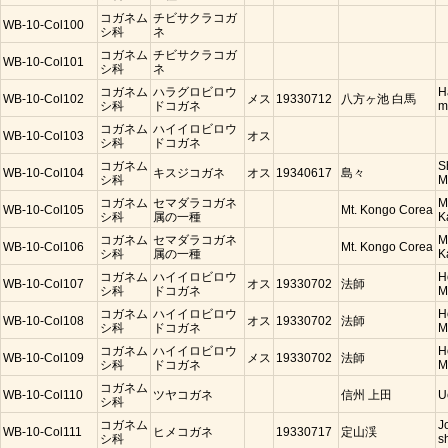
コガネム
チビサクラコガ
WB-10-Col100
シ科
ネ
コガネム
チビサクラコガ
WB-10-Col101
シ科
ネ
コガネム
ハラグロビロウ
H
WB-10-Col102
メス
19330712
八方ヶ池 白馬
シ科
ドコガネ
m
コガネム
ハイイロビロウ
WB-10-Col103
オス
シ科
ドコガネ
コガネム
S
WB-10-Col104
キスジコガネ
オス
19340617
島々
シ科
M
コガネム
セマダラコガネ
M
WB-10-Col105
Mt. Kongo Corea
シ科
属の一種
K
コガネム
セマダラコガネ
M
WB-10-Col106
Mt. Kongo Corea
シ科
属の一種
K
コガネム
ハイイロビロウ
H
WB-10-Col107
オス
19330702
法師
シ科
ドコガネ
M
コガネム
ハイイロビロウ
H
WB-10-Col108
オス
19330702
法師
シ科
ドコガネ
M
コガネム
ハイイロビロウ
H
WB-10-Col109
メス
19330702
法師
シ科
ドコガネ
M
コガネム
WB-10-Col110
ツヤコガネ
信州 上田
U
シ科
コガネム
J
WB-10-Col111
ヒメコガネ
19330717
定山渓
シ科
s