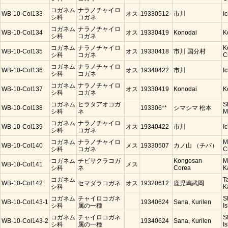
コガネム
ナラノチャイロ
WB-10-Col133
オス
19330512
市川
I
シ科
コガネ
コガネム
ナラノチャイロ
WB-10-Col134
オス
19330419
Konodai
K
シ科
コガネ
コガネム
ナラノチャイロ
K
WB-10-Col135
オス
19330418
市川 国分村
シ科
コガネ
C
コガネム
ナラノチャイロ
WB-10-Col136
オス
19340422
市川
I
シ科
コガネ
コガネム
ナラノチャイロ
WB-10-Col137
オス
19330419
Konodai
K
シ科
コガネ
コガネム
ヒラタアオコガ
S
WB-10-Col138
193306**
シマシマ 松本
シ科
ネ
M
コガネム
ナラノチャイロ
WB-10-Col139
オス
19340422
市川
I
シ科
コガネ
コガネム
ナラノチャイロ
M
WB-10-Col140
メス
19330507
カノ山 （チバ）
シ科
コガネ
C
コガネム
チビサクラコガ
Kongosan
M
WB-10-Col141
メス
シ科
ネ
Corea
K
コガネム
T
WB-10-Col142
セマダラコガネ
オス
19320612
鹿児嶋武岡
シ科
K
コガネム
チャイロコガネ
S
WB-10-Col143-1
19340624
Sana, Kurilen
シ科
属の一種
Is
コガネム
チャイロコガネ
S
WB-10-Col143-2
19340624
Sana, Kurilen
シ科
属の一種
Is