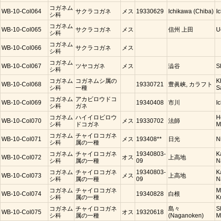
コガネム
WB-10-Col064
サクラコガネ
メス
19330629
Ichikawa (Chiba)
I
シ科
コガネム
WB-10-Col065
サクラコガネ
メス
信州 上田
U
シ科
コガネム
WB-10-Col066
サクラコガネ
メス
シ科
コガネム
WB-10-Col067
ツヤコガネ
メス
澁谷
S
シ科
コガネム
コガネムシ属の
K
WB-10-Col068
19330721
豊眞峡, カラフト
シ科
一種
S
コガネム
アカビロウドコ
WB-10-Col069
19340408
市川
I
シ科
ガネ
コガネム
ハイイロビロウ
H
WB-10-Col070
メス
19330702
法師
シ科
ドコガネ
M
コガネム
チャイロコガネ
WB-10-Col071
メス
193408**
日光
N
シ科
属の一種
コガネム
チャイロコガネ
19340803-
K
WB-10-Col072
オス
上高地
シ科
属の一種
09
N
コガネム
チャイロコガネ
19340803-
K
WB-10-Col073
メス
上高地
シ科
属の一種
09
N
コガネム
チャイロコガネ
M
WB-10-Col074
19340828
白根
シ科
属の一種
K
コガネム
チャイロコガネ
島々
S
WB-10-Col075
オス
19320618
シ科
属の一種
(Naganoken)
M