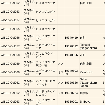
コガネム
WB-10-Col052
ヒメスジコガネ
信州 上田
U
シ科
コガネム
WB-10-Col053
ヒメスジコガネ
シ科
コガネム
WB-10-Col054
ヒメスジコガネ
シ科
コガネム
WB-10-Col055
ヒメスジコガネ
シ科
コガネム
アカビロウドコ
WB-10-Col056
19340419
市川
I
シ科
ガネ
コガネム
アカビロウドコ
Takeshi
WB-10-Col057
19320522
U
シ科
ガネ
(Naganoken)
コガネム
アカビロウドコ
WB-10-Col058
19340906
市川
I
シ科
ガネ
コガネム
チャイロコガネ
WB-10-Col059
メス
信州 上田
U
シ科
属の一種
コガネム
エゾビロウドコ
19340803-
K
WB-10-Col060
オス
Kamikochi
シ科
ガネ
09
N
Seba
コガネム
ハイイロビロウ
WB-10-Col061
メス
19320626
(Naganoken)
S
シ科
ドコガネ
Japan
コガネム
ナエドコチャイ
S
WB-10-Col062
メス
19330724
層雲峡
シ科
ロコガネ
H
コガネム
アカビロウドコ
WB-10-Col063
19330701
Shibuya
S
シ科
ガネ