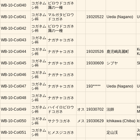
コガネム
ビロウドコガネ
WB-10-Col040
シ科
属の一種
コガネム
マルガタビロウ
WB-10-Col041
19320522
Ueda (Nagano)
U
シ科
ドコガネ
コガネム
ビロウドコガネ
WB-10-Col042
シ科
属の一種
コガネム
WB-10-Col043
ナガチャコガネ
シ科
コガネム
K
WB-10-Col044
ナガチャコガネ
19320526
鹿児嶋高麗町
シ科
K
コガネム
WB-10-Col045
ナガチャコガネ
19330609
シブヤ
S
シ科
コガネム
WB-10-Col046
ナガチャコガネ
シ科
コガネム
WB-10-Col047
ナガチャコガネ
193*****
Ueda (Nagano)
U
シ科
コガネム
WB-10-Col048
ナガチャコガネ
シ科
コガネム
ハイイロビロウ
H
WB-10-Col049
オス
19330702
法師
シ科
ドコガネ
M
コガネム
WB-10-Col050
サクラコガネ
メス
19330629
Ichikawa (Chiba)
I
シ科
コガネム
J
WB-10-Col051
ヒメスジコガネ
定山渓
シ科
H