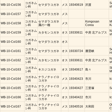
コガネム
S
WB-10-Col156
セマダラコガネ
メス
19340619
沢渡
シ科
s
コガネム
WB-10-Col157
セマダラコガネ
メス
シ科
コガネム
セマダラコガネ
Kongosan
M
WB-10-Col158
メス
シ科
属の一種
Corea
K
コガネム
N
WB-10-Col159
カタモンコガネ
オス
19330611
中房 北アルプス
シ科
s
コガネム
WB-10-Col160
セマダラコガネ
オス
シ科
コガネム
S
WB-10-Col161
セマダラコガネ
オス
19330724
層雲峡
シ科
H
コガネム
N
WB-10-Col162
カタモンコガネ
オス
19330611
中房 北アルプス
シ科
s
コガネム
S
WB-10-Col163
キスジコガネ
オス
19340617
島々
シ科
M
コガネム
ナラノチャイロ
WB-10-Col164
メス
19340423
市川
I
シ科
コガネ
コガネム
ナラノチャイロ
WB-10-Col165
メス
19340427
三里塚
S
シ科
コガネ
コガネム
ナラノチャイロ
WB-10-Col166
オス
19340422
市川
I
シ科
コガネ
コガネム
ナラノチャイロ
O
WB-10-Col167
メス
19340516
大和田
シ科
コガネ
C