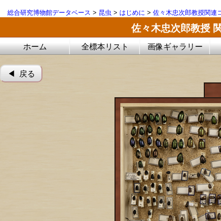
総合研究博物館データベース
>
昆虫
>
はじめに
>
佐々木忠次郎教授関連コ
佐々木忠次郎教授 
ホーム
全標本リスト
画像ギャラリー
◀︎ 戻る