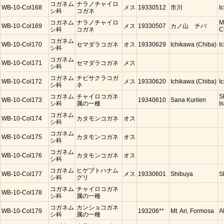
コガネム
ナラノチャイロ
WB-10-Col168
メス
19330512
市川
I
シ科
コガネ
コガネム
ナラノチャイロ
M
WB-10-Col169
メス
19330507
カノ山 チバ
シ科
コガネ
C
コガネム
WB-10-Col170
セマダラコガネ
オス
19330629
Ichikawa (Chiba)
I
シ科
コガネム
WB-10-Col171
セマダラコガネ
メス
シ科
コガネム
チビサクラコガ
WB-10-Col172
メス
19330620
Ichikawa (Chiba)
I
シ科
ネ
コガネム
チャイロコガネ
S
WB-10-Col173
19340610
Sana Kurilen
シ科
属の一種
Is
コガネム
WB-10-Col174
カタモンコガネ
オス
シ科
コガネム
WB-10-Col175
カタモンコガネ
オス
シ科
コガネム
WB-10-Col176
カタモンコガネ
オス
シ科
コガネム
ヒゲブトハナム
WB-10-Col177
メス
19330601
Shibuya
S
シ科
グリ
コガネム
チャイロコガネ
WB-10-Col178
シ科
属の一種
コガネム
カンショコガネ
WB-10-Col179
193206**
Mt. Ari, Formosa
A
シ科
属の一種