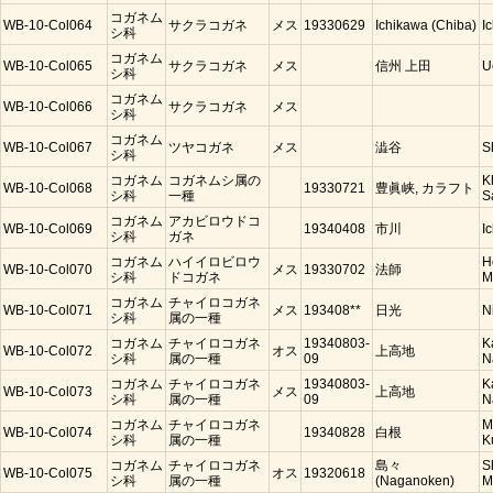
コガネム
WB-10-Col064
サクラコガネ
メス
19330629
Ichikawa (Chiba)
I
シ科
コガネム
WB-10-Col065
サクラコガネ
メス
信州 上田
U
シ科
コガネム
WB-10-Col066
サクラコガネ
メス
シ科
コガネム
WB-10-Col067
ツヤコガネ
メス
澁谷
S
シ科
コガネム
コガネムシ属の
K
WB-10-Col068
19330721
豊眞峡, カラフト
シ科
一種
S
コガネム
アカビロウドコ
WB-10-Col069
19340408
市川
I
シ科
ガネ
コガネム
ハイイロビロウ
H
WB-10-Col070
メス
19330702
法師
シ科
ドコガネ
M
コガネム
チャイロコガネ
WB-10-Col071
メス
193408**
日光
N
シ科
属の一種
コガネム
チャイロコガネ
19340803-
K
WB-10-Col072
オス
上高地
シ科
属の一種
09
N
コガネム
チャイロコガネ
19340803-
K
WB-10-Col073
メス
上高地
シ科
属の一種
09
N
コガネム
チャイロコガネ
M
WB-10-Col074
19340828
白根
シ科
属の一種
K
コガネム
チャイロコガネ
島々
S
WB-10-Col075
オス
19320618
シ科
属の一種
(Naganoken)
M