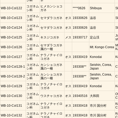
シ科
ネ
コガネム
ヒメカンショコ
WB-10-Col122
****0626
Shibuya
S
シ科
ガネ
コガネム
WB-10-Col123
セマダラコガネ
オス
19330626
澁谷
S
シ科
コガネム
WB-10-Col124
セマダラコガネ
オス
19330626
澁谷
S
シ科
コガネム
J
WB-10-Col125
キスジコガネ
メス
19330717
定山渓
シ科
s
コガネム
セマダラコガネ
M
WB-10-Col126
Mt. Kongo Corea
シ科
属の一種
K
コガネム
ナラノチャイロ
WB-10-Col127
オス
19330419
Konodai
K
シ科
コガネ
コガネム
カンショコガネ
Seishin, Corea,
WB-10-Col128-1
193308**
C
シ科
属の一種
Japan
コガネム
カンショコガネ
Seishin, Corea,
WB-10-Col128-2
193308**
C
シ科
属の一種
Japan
コガネム
ナラノチャイロ
WB-10-Col129
オス
19330419
Konodai
K
シ科
コガネ
コガネム
O
WB-10-Col130
ウスチャコガネ
オス
19340516
大和田
シ科
C
コガネム
ナラノチャイロ
K
WB-10-Col131
オス
19330418
市川 国分村
シ科
コガネ
C
コガネム
ナラノチャイロ
K
WB-10-Col132
オス
19330418
市川 国分村
シ科
コガネ
C