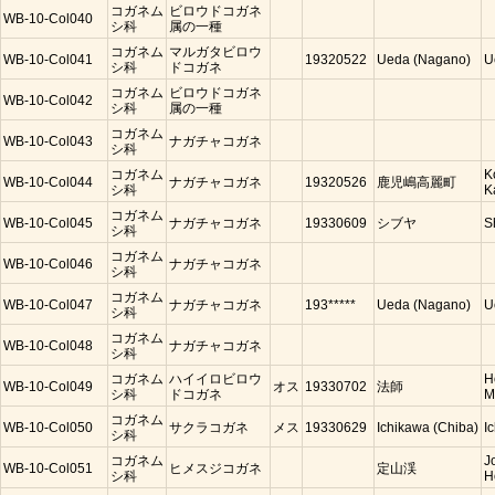
コガネム
ビロウドコガネ
WB-10-Col040
シ科
属の一種
コガネム
マルガタビロウ
WB-10-Col041
19320522
Ueda (Nagano)
U
シ科
ドコガネ
コガネム
ビロウドコガネ
WB-10-Col042
シ科
属の一種
コガネム
WB-10-Col043
ナガチャコガネ
シ科
コガネム
K
WB-10-Col044
ナガチャコガネ
19320526
鹿児嶋高麗町
シ科
K
コガネム
WB-10-Col045
ナガチャコガネ
19330609
シブヤ
S
シ科
コガネム
WB-10-Col046
ナガチャコガネ
シ科
コガネム
WB-10-Col047
ナガチャコガネ
193*****
Ueda (Nagano)
U
シ科
コガネム
WB-10-Col048
ナガチャコガネ
シ科
コガネム
ハイイロビロウ
H
WB-10-Col049
オス
19330702
法師
シ科
ドコガネ
M
コガネム
WB-10-Col050
サクラコガネ
メス
19330629
Ichikawa (Chiba)
I
シ科
コガネム
J
WB-10-Col051
ヒメスジコガネ
定山渓
シ科
H