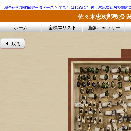
総合研究博物館データベース
>
昆虫
>
はじめに
>
佐々木忠次郎教授関連コ
佐々木忠次郎教授 
ホーム
全標本リスト
画像ギャラリー
◀︎ 戻る