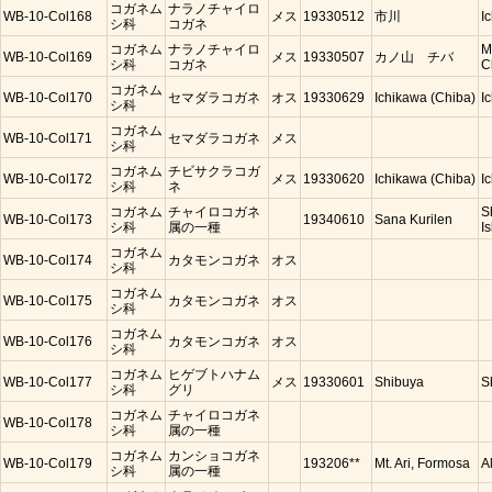
コガネム
ナラノチャイロ
WB-10-Col168
メス
19330512
市川
I
シ科
コガネ
コガネム
ナラノチャイロ
M
WB-10-Col169
メス
19330507
カノ山 チバ
シ科
コガネ
C
コガネム
WB-10-Col170
セマダラコガネ
オス
19330629
Ichikawa (Chiba)
I
シ科
コガネム
WB-10-Col171
セマダラコガネ
メス
シ科
コガネム
チビサクラコガ
WB-10-Col172
メス
19330620
Ichikawa (Chiba)
I
シ科
ネ
コガネム
チャイロコガネ
S
WB-10-Col173
19340610
Sana Kurilen
シ科
属の一種
Is
コガネム
WB-10-Col174
カタモンコガネ
オス
シ科
コガネム
WB-10-Col175
カタモンコガネ
オス
シ科
コガネム
WB-10-Col176
カタモンコガネ
オス
シ科
コガネム
ヒゲブトハナム
WB-10-Col177
メス
19330601
Shibuya
S
シ科
グリ
コガネム
チャイロコガネ
WB-10-Col178
シ科
属の一種
コガネム
カンショコガネ
WB-10-Col179
193206**
Mt. Ari, Formosa
A
シ科
属の一種