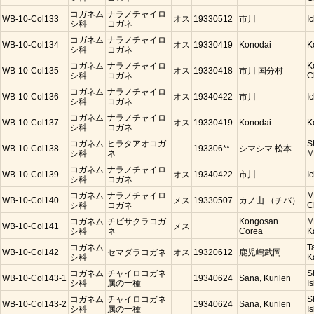
コガネム
ナラノチャイロ
WB-10-Col133
オス
19330512
市川
I
シ科
コガネ
コガネム
ナラノチャイロ
WB-10-Col134
オス
19330419
Konodai
K
シ科
コガネ
コガネム
ナラノチャイロ
K
WB-10-Col135
オス
19330418
市川 国分村
シ科
コガネ
C
コガネム
ナラノチャイロ
WB-10-Col136
オス
19340422
市川
I
シ科
コガネ
コガネム
ナラノチャイロ
WB-10-Col137
オス
19330419
Konodai
K
シ科
コガネ
コガネム
ヒラタアオコガ
S
WB-10-Col138
193306**
シマシマ 松本
シ科
ネ
M
コガネム
ナラノチャイロ
WB-10-Col139
オス
19340422
市川
I
シ科
コガネ
コガネム
ナラノチャイロ
M
WB-10-Col140
メス
19330507
カノ山 （チバ）
シ科
コガネ
C
コガネム
チビサクラコガ
Kongosan
M
WB-10-Col141
メス
シ科
ネ
Corea
K
コガネム
T
WB-10-Col142
セマダラコガネ
オス
19320612
鹿児嶋武岡
シ科
K
コガネム
チャイロコガネ
S
WB-10-Col143-1
19340624
Sana, Kurilen
シ科
属の一種
Is
コガネム
チャイロコガネ
S
WB-10-Col143-2
19340624
Sana, Kurilen
シ科
属の一種
Is