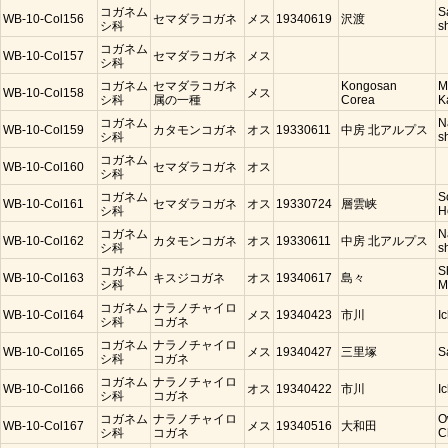
コガネム
S
WB-10-Col156
セマダラコガネ
メス
19340619
沢渡
シ科
s
コガネム
WB-10-Col157
セマダラコガネ
メス
シ科
コガネム
セマダラコガネ
Kongosan
M
WB-10-Col158
メス
シ科
属の一種
Corea
K
コガネム
N
WB-10-Col159
カタモンコガネ
オス
19330611
中房 北アルプス
シ科
s
コガネム
WB-10-Col160
セマダラコガネ
オス
シ科
コガネム
S
WB-10-Col161
セマダラコガネ
オス
19330724
層雲峡
シ科
H
コガネム
N
WB-10-Col162
カタモンコガネ
オス
19330611
中房 北アルプス
シ科
s
コガネム
S
WB-10-Col163
キスジコガネ
オス
19340617
島々
シ科
M
コガネム
ナラノチャイロ
WB-10-Col164
メス
19340423
市川
I
シ科
コガネ
コガネム
ナラノチャイロ
WB-10-Col165
メス
19340427
三里塚
S
シ科
コガネ
コガネム
ナラノチャイロ
WB-10-Col166
オス
19340422
市川
I
シ科
コガネ
コガネム
ナラノチャイロ
O
WB-10-Col167
メス
19340516
大和田
シ科
コガネ
C