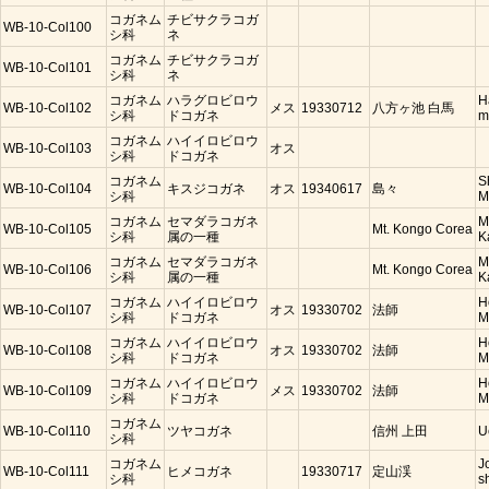
コガネム
チビサクラコガ
WB-10-Col100
シ科
ネ
コガネム
チビサクラコガ
WB-10-Col101
シ科
ネ
コガネム
ハラグロビロウ
H
WB-10-Col102
メス
19330712
八方ヶ池 白馬
シ科
ドコガネ
m
コガネム
ハイイロビロウ
WB-10-Col103
オス
シ科
ドコガネ
コガネム
S
WB-10-Col104
キスジコガネ
オス
19340617
島々
シ科
M
コガネム
セマダラコガネ
M
WB-10-Col105
Mt. Kongo Corea
シ科
属の一種
K
コガネム
セマダラコガネ
M
WB-10-Col106
Mt. Kongo Corea
シ科
属の一種
K
コガネム
ハイイロビロウ
H
WB-10-Col107
オス
19330702
法師
シ科
ドコガネ
M
コガネム
ハイイロビロウ
H
WB-10-Col108
オス
19330702
法師
シ科
ドコガネ
M
コガネム
ハイイロビロウ
H
WB-10-Col109
メス
19330702
法師
シ科
ドコガネ
M
コガネム
WB-10-Col110
ツヤコガネ
信州 上田
U
シ科
コガネム
J
WB-10-Col111
ヒメコガネ
19330717
定山渓
シ科
s