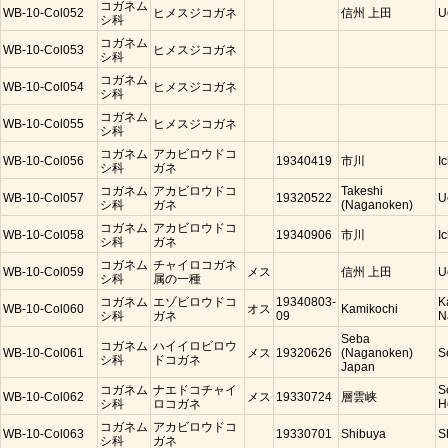
コガネム
WB-10-Col052
ヒメスジコガネ
信州 上田
U
シ科
コガネム
WB-10-Col053
ヒメスジコガネ
シ科
コガネム
WB-10-Col054
ヒメスジコガネ
シ科
コガネム
WB-10-Col055
ヒメスジコガネ
シ科
コガネム
アカビロウドコ
WB-10-Col056
19340419
市川
I
シ科
ガネ
コガネム
アカビロウドコ
Takeshi
WB-10-Col057
19320522
U
シ科
ガネ
(Naganoken)
コガネム
アカビロウドコ
WB-10-Col058
19340906
市川
I
シ科
ガネ
コガネム
チャイロコガネ
WB-10-Col059
メス
信州 上田
U
シ科
属の一種
コガネム
エゾビロウドコ
19340803-
K
WB-10-Col060
オス
Kamikochi
シ科
ガネ
09
N
Seba
コガネム
ハイイロビロウ
WB-10-Col061
メス
19320626
(Naganoken)
S
シ科
ドコガネ
Japan
コガネム
ナエドコチャイ
S
WB-10-Col062
メス
19330724
層雲峡
シ科
ロコガネ
H
コガネム
アカビロウドコ
WB-10-Col063
19330701
Shibuya
S
シ科
ガネ