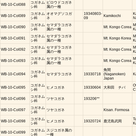
コガネム
ビロウドコガネ
WB-10-Col088
シ科
属の一種
コガネム
オオマグソコガ
19340803-
K
WB-10-Col089
Kamikochi
シ科
ネ
09
N
コガネム
セマダラコガネ
M
WB-10-Col090
Mt. Kongo Corea
シ科
属の一種
K
コガネム
セマダラコガネ
M
WB-10-Col091
Mt. Kongo Korea
シ科
属の一種
K
コガネム
セマダラコガネ
M
WB-10-Col092
Mt. Kongo Corea
シ科
属の一種
K
コガネム
セマダラコガネ
M
WB-10-Col093
Mt. Kongo Corea
シ科
属の一種
K
角間
コガネム
WB-10-Col094
セマダラコガネ
19330718
(Naganoken)
K
シ科
Japan
コガネム
O
WB-10-Col095
ヒメコガネ
19330604
大和田 チバ
シ科
C
コガネム
WB-10-Col096
ツヤコガネ
193206**
シ科
コガネム
WB-10-Col097
ツヤコガネ
Kisan. Formosa
シ科
コガネム
T
WB-10-Col098
ヒメコガネ
19320724
鹿児島武岡
シ科
K
コガネム
スジコガネ属の
WB-10-Col099
シ科
一種