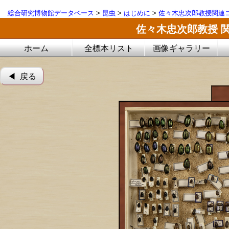
総合研究博物館データベース
>
昆虫
>
はじめに
>
佐々木忠次郎教授関連コ
佐々木忠次郎教授 
ホーム
全標本リスト
画像ギャラリー
◀︎ 戻る