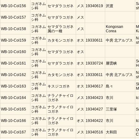
コガネム
S
WB-10-Col156
セマダラコガネ
メス
19340619
沢渡
シ科
s
コガネム
WB-10-Col157
セマダラコガネ
メス
シ科
コガネム
セマダラコガネ
Kongosan
M
WB-10-Col158
メス
シ科
属の一種
Corea
K
コガネム
N
WB-10-Col159
カタモンコガネ
オス
19330611
中房 北アルプス
シ科
s
コガネム
WB-10-Col160
セマダラコガネ
オス
シ科
コガネム
S
WB-10-Col161
セマダラコガネ
オス
19330724
層雲峡
シ科
H
コガネム
N
WB-10-Col162
カタモンコガネ
オス
19330611
中房 北アルプス
シ科
s
コガネム
S
WB-10-Col163
キスジコガネ
オス
19340617
島々
シ科
M
コガネム
ナラノチャイロ
WB-10-Col164
メス
19340423
市川
I
シ科
コガネ
コガネム
ナラノチャイロ
WB-10-Col165
メス
19340427
三里塚
S
シ科
コガネ
コガネム
ナラノチャイロ
WB-10-Col166
オス
19340422
市川
I
シ科
コガネ
コガネム
ナラノチャイロ
O
WB-10-Col167
メス
19340516
大和田
シ科
コガネ
C