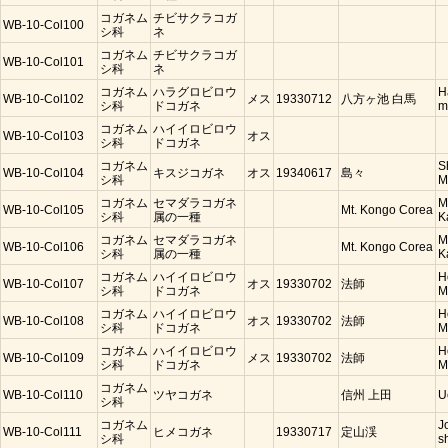
コガネム
チビサクラコガ
WB-10-Col100
シ科
ネ
コガネム
チビサクラコガ
WB-10-Col101
シ科
ネ
コガネム
ハラグロビロウ
H
WB-10-Col102
メス
19330712
八方ヶ池 白馬
シ科
ドコガネ
m
コガネム
ハイイロビロウ
WB-10-Col103
オス
シ科
ドコガネ
コガネム
S
WB-10-Col104
キスジコガネ
オス
19340617
島々
シ科
M
コガネム
セマダラコガネ
M
WB-10-Col105
Mt. Kongo Corea
シ科
属の一種
K
コガネム
セマダラコガネ
M
WB-10-Col106
Mt. Kongo Corea
シ科
属の一種
K
コガネム
ハイイロビロウ
H
WB-10-Col107
オス
19330702
法師
シ科
ドコガネ
M
コガネム
ハイイロビロウ
H
WB-10-Col108
オス
19330702
法師
シ科
ドコガネ
M
コガネム
ハイイロビロウ
H
WB-10-Col109
メス
19330702
法師
シ科
ドコガネ
M
コガネム
WB-10-Col110
ツヤコガネ
信州 上田
U
シ科
コガネム
J
WB-10-Col111
ヒメコガネ
19330717
定山渓
シ科
s