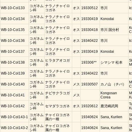
コガネム
ナラノチャイロ
WB-10-Col133
オス
19330512
市川
I
シ科
コガネ
コガネム
ナラノチャイロ
WB-10-Col134
オス
19330419
Konodai
K
シ科
コガネ
コガネム
ナラノチャイロ
K
WB-10-Col135
オス
19330418
市川 国分村
シ科
コガネ
C
コガネム
ナラノチャイロ
WB-10-Col136
オス
19340422
市川
I
シ科
コガネ
コガネム
ナラノチャイロ
WB-10-Col137
オス
19330419
Konodai
K
シ科
コガネ
コガネム
ヒラタアオコガ
S
WB-10-Col138
193306**
シマシマ 松本
シ科
ネ
M
コガネム
ナラノチャイロ
WB-10-Col139
オス
19340422
市川
I
シ科
コガネ
コガネム
ナラノチャイロ
M
WB-10-Col140
メス
19330507
カノ山 （チバ）
シ科
コガネ
C
コガネム
チビサクラコガ
Kongosan
M
WB-10-Col141
メス
シ科
ネ
Corea
K
コガネム
T
WB-10-Col142
セマダラコガネ
オス
19320612
鹿児嶋武岡
シ科
K
コガネム
チャイロコガネ
S
WB-10-Col143-1
19340624
Sana, Kurilen
シ科
属の一種
Is
コガネム
チャイロコガネ
S
WB-10-Col143-2
19340624
Sana, Kurilen
シ科
属の一種
Is