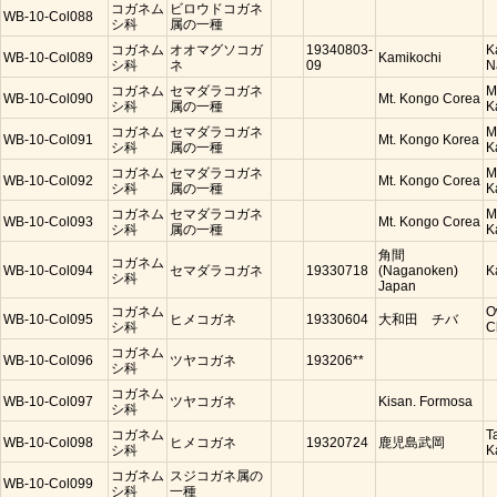
コガネム
ビロウドコガネ
WB-10-Col088
シ科
属の一種
コガネム
オオマグソコガ
19340803-
K
WB-10-Col089
Kamikochi
シ科
ネ
09
N
コガネム
セマダラコガネ
M
WB-10-Col090
Mt. Kongo Corea
シ科
属の一種
K
コガネム
セマダラコガネ
M
WB-10-Col091
Mt. Kongo Korea
シ科
属の一種
K
コガネム
セマダラコガネ
M
WB-10-Col092
Mt. Kongo Corea
シ科
属の一種
K
コガネム
セマダラコガネ
M
WB-10-Col093
Mt. Kongo Corea
シ科
属の一種
K
角間
コガネム
WB-10-Col094
セマダラコガネ
19330718
(Naganoken)
K
シ科
Japan
コガネム
O
WB-10-Col095
ヒメコガネ
19330604
大和田 チバ
シ科
C
コガネム
WB-10-Col096
ツヤコガネ
193206**
シ科
コガネム
WB-10-Col097
ツヤコガネ
Kisan. Formosa
シ科
コガネム
T
WB-10-Col098
ヒメコガネ
19320724
鹿児島武岡
シ科
K
コガネム
スジコガネ属の
WB-10-Col099
シ科
一種