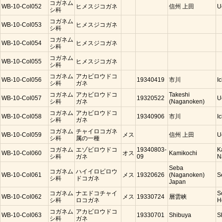
コガネム
WB-10-Col052
ヒメスジコガネ
信州 上田
U
シ科
コガネム
WB-10-Col053
ヒメスジコガネ
シ科
コガネム
WB-10-Col054
ヒメスジコガネ
シ科
コガネム
WB-10-Col055
ヒメスジコガネ
シ科
コガネム
アカビロウドコ
WB-10-Col056
19340419
市川
I
シ科
ガネ
コガネム
アカビロウドコ
Takeshi
WB-10-Col057
19320522
U
シ科
ガネ
(Naganoken)
コガネム
アカビロウドコ
WB-10-Col058
19340906
市川
I
シ科
ガネ
コガネム
チャイロコガネ
WB-10-Col059
メス
信州 上田
U
シ科
属の一種
コガネム
エゾビロウドコ
19340803-
K
WB-10-Col060
オス
Kamikochi
シ科
ガネ
09
N
Seba
コガネム
ハイイロビロウ
WB-10-Col061
メス
19320626
(Naganoken)
S
シ科
ドコガネ
Japan
コガネム
ナエドコチャイ
S
WB-10-Col062
メス
19330724
層雲峡
シ科
ロコガネ
H
コガネム
アカビロウドコ
WB-10-Col063
19330701
Shibuya
S
シ科
ガネ