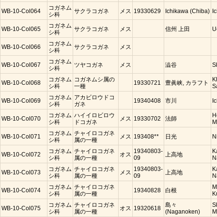
コガネム
WB-10-Col064
サクラコガネ
メス
19330629
Ichikawa (Chiba)
I
シ科
コガネム
WB-10-Col065
サクラコガネ
メス
信州 上田
U
シ科
コガネム
WB-10-Col066
サクラコガネ
メス
シ科
コガネム
WB-10-Col067
ツヤコガネ
メス
澁谷
S
シ科
コガネム
コガネムシ属の
K
WB-10-Col068
19330721
豊眞峡, カラフト
シ科
一種
S
コガネム
アカビロウドコ
WB-10-Col069
19340408
市川
I
シ科
ガネ
コガネム
ハイイロビロウ
H
WB-10-Col070
メス
19330702
法師
シ科
ドコガネ
M
コガネム
チャイロコガネ
WB-10-Col071
メス
193408**
日光
N
シ科
属の一種
コガネム
チャイロコガネ
19340803-
K
WB-10-Col072
オス
上高地
シ科
属の一種
09
N
コガネム
チャイロコガネ
19340803-
K
WB-10-Col073
メス
上高地
シ科
属の一種
09
N
コガネム
チャイロコガネ
M
WB-10-Col074
19340828
白根
シ科
属の一種
K
コガネム
チャイロコガネ
島々
S
WB-10-Col075
オス
19320618
シ科
属の一種
(Naganoken)
M