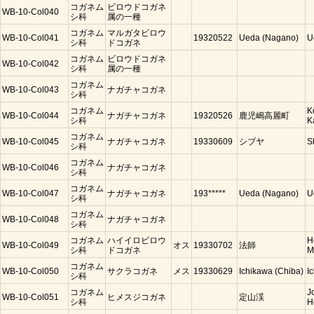
コガネム
ビロウドコガネ
WB-10-Col040
シ科
属の一種
コガネム
マルガタビロウ
WB-10-Col041
19320522
Ueda (Nagano)
U
シ科
ドコガネ
コガネム
ビロウドコガネ
WB-10-Col042
シ科
属の一種
コガネム
WB-10-Col043
ナガチャコガネ
シ科
コガネム
K
WB-10-Col044
ナガチャコガネ
19320526
鹿児嶋高麗町
シ科
K
コガネム
WB-10-Col045
ナガチャコガネ
19330609
シブヤ
S
シ科
コガネム
WB-10-Col046
ナガチャコガネ
シ科
コガネム
WB-10-Col047
ナガチャコガネ
193*****
Ueda (Nagano)
U
シ科
コガネム
WB-10-Col048
ナガチャコガネ
シ科
コガネム
ハイイロビロウ
H
WB-10-Col049
オス
19330702
法師
シ科
ドコガネ
M
コガネム
WB-10-Col050
サクラコガネ
メス
19330629
Ichikawa (Chiba)
I
シ科
コガネム
J
WB-10-Col051
ヒメスジコガネ
定山渓
シ科
H