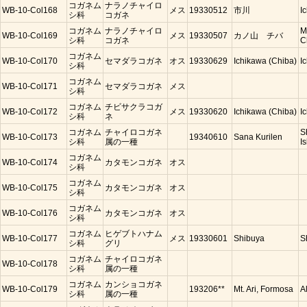
コガネム
ナラノチャイロ
WB-10-Col168
メス
19330512
市川
I
シ科
コガネ
コガネム
ナラノチャイロ
M
WB-10-Col169
メス
19330507
カノ山 チバ
シ科
コガネ
C
コガネム
WB-10-Col170
セマダラコガネ
オス
19330629
Ichikawa (Chiba)
I
シ科
コガネム
WB-10-Col171
セマダラコガネ
メス
シ科
コガネム
チビサクラコガ
WB-10-Col172
メス
19330620
Ichikawa (Chiba)
I
シ科
ネ
コガネム
チャイロコガネ
S
WB-10-Col173
19340610
Sana Kurilen
シ科
属の一種
Is
コガネム
WB-10-Col174
カタモンコガネ
オス
シ科
コガネム
WB-10-Col175
カタモンコガネ
オス
シ科
コガネム
WB-10-Col176
カタモンコガネ
オス
シ科
コガネム
ヒゲブトハナム
WB-10-Col177
メス
19330601
Shibuya
S
シ科
グリ
コガネム
チャイロコガネ
WB-10-Col178
シ科
属の一種
コガネム
カンショコガネ
WB-10-Col179
193206**
Mt. Ari, Formosa
A
シ科
属の一種