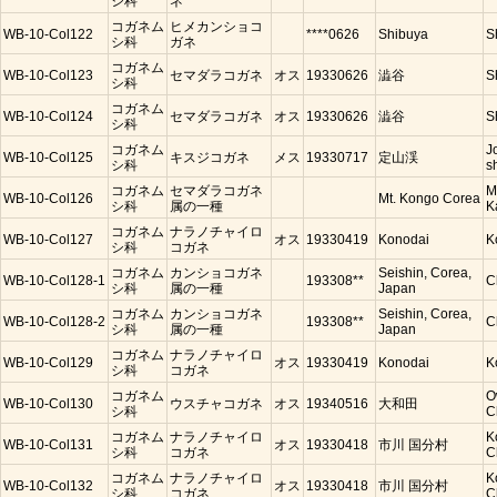
シ科
ネ
コガネム
ヒメカンショコ
WB-10-Col122
****0626
Shibuya
S
シ科
ガネ
コガネム
WB-10-Col123
セマダラコガネ
オス
19330626
澁谷
S
シ科
コガネム
WB-10-Col124
セマダラコガネ
オス
19330626
澁谷
S
シ科
コガネム
J
WB-10-Col125
キスジコガネ
メス
19330717
定山渓
シ科
s
コガネム
セマダラコガネ
M
WB-10-Col126
Mt. Kongo Corea
シ科
属の一種
K
コガネム
ナラノチャイロ
WB-10-Col127
オス
19330419
Konodai
K
シ科
コガネ
コガネム
カンショコガネ
Seishin, Corea,
WB-10-Col128-1
193308**
C
シ科
属の一種
Japan
コガネム
カンショコガネ
Seishin, Corea,
WB-10-Col128-2
193308**
C
シ科
属の一種
Japan
コガネム
ナラノチャイロ
WB-10-Col129
オス
19330419
Konodai
K
シ科
コガネ
コガネム
O
WB-10-Col130
ウスチャコガネ
オス
19340516
大和田
シ科
C
コガネム
ナラノチャイロ
K
WB-10-Col131
オス
19330418
市川 国分村
シ科
コガネ
C
コガネム
ナラノチャイロ
K
WB-10-Col132
オス
19330418
市川 国分村
シ科
コガネ
C