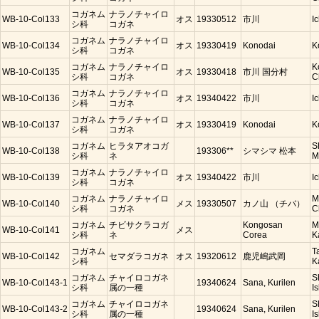
コガネム
ナラノチャイロ
WB-10-Col133
オス
19330512
市川
I
シ科
コガネ
コガネム
ナラノチャイロ
WB-10-Col134
オス
19330419
Konodai
K
シ科
コガネ
コガネム
ナラノチャイロ
K
WB-10-Col135
オス
19330418
市川 国分村
シ科
コガネ
C
コガネム
ナラノチャイロ
WB-10-Col136
オス
19340422
市川
I
シ科
コガネ
コガネム
ナラノチャイロ
WB-10-Col137
オス
19330419
Konodai
K
シ科
コガネ
コガネム
ヒラタアオコガ
S
WB-10-Col138
193306**
シマシマ 松本
シ科
ネ
M
コガネム
ナラノチャイロ
WB-10-Col139
オス
19340422
市川
I
シ科
コガネ
コガネム
ナラノチャイロ
M
WB-10-Col140
メス
19330507
カノ山 （チバ）
シ科
コガネ
C
コガネム
チビサクラコガ
Kongosan
M
WB-10-Col141
メス
シ科
ネ
Corea
K
コガネム
T
WB-10-Col142
セマダラコガネ
オス
19320612
鹿児嶋武岡
シ科
K
コガネム
チャイロコガネ
S
WB-10-Col143-1
19340624
Sana, Kurilen
シ科
属の一種
Is
コガネム
チャイロコガネ
S
WB-10-Col143-2
19340624
Sana, Kurilen
シ科
属の一種
Is