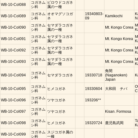
コガネム
ビロウドコガネ
WB-10-Col088
シ科
属の一種
コガネム
オオマグソコガ
19340803-
K
WB-10-Col089
Kamikochi
シ科
ネ
09
N
コガネム
セマダラコガネ
M
WB-10-Col090
Mt. Kongo Corea
シ科
属の一種
K
コガネム
セマダラコガネ
M
WB-10-Col091
Mt. Kongo Korea
シ科
属の一種
K
コガネム
セマダラコガネ
M
WB-10-Col092
Mt. Kongo Corea
シ科
属の一種
K
コガネム
セマダラコガネ
M
WB-10-Col093
Mt. Kongo Corea
シ科
属の一種
K
角間
コガネム
WB-10-Col094
セマダラコガネ
19330718
(Naganoken)
K
シ科
Japan
コガネム
O
WB-10-Col095
ヒメコガネ
19330604
大和田 チバ
シ科
C
コガネム
WB-10-Col096
ツヤコガネ
193206**
シ科
コガネム
WB-10-Col097
ツヤコガネ
Kisan. Formosa
シ科
コガネム
T
WB-10-Col098
ヒメコガネ
19320724
鹿児島武岡
シ科
K
コガネム
スジコガネ属の
WB-10-Col099
シ科
一種