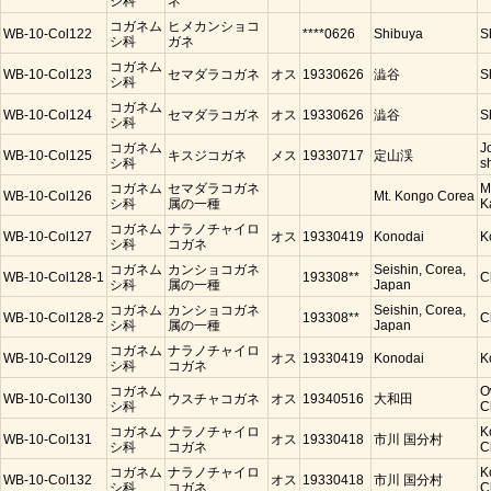
シ科
ネ
コガネム
ヒメカンショコ
WB-10-Col122
****0626
Shibuya
S
シ科
ガネ
コガネム
WB-10-Col123
セマダラコガネ
オス
19330626
澁谷
S
シ科
コガネム
WB-10-Col124
セマダラコガネ
オス
19330626
澁谷
S
シ科
コガネム
J
WB-10-Col125
キスジコガネ
メス
19330717
定山渓
シ科
s
コガネム
セマダラコガネ
M
WB-10-Col126
Mt. Kongo Corea
シ科
属の一種
K
コガネム
ナラノチャイロ
WB-10-Col127
オス
19330419
Konodai
K
シ科
コガネ
コガネム
カンショコガネ
Seishin, Corea,
WB-10-Col128-1
193308**
C
シ科
属の一種
Japan
コガネム
カンショコガネ
Seishin, Corea,
WB-10-Col128-2
193308**
C
シ科
属の一種
Japan
コガネム
ナラノチャイロ
WB-10-Col129
オス
19330419
Konodai
K
シ科
コガネ
コガネム
O
WB-10-Col130
ウスチャコガネ
オス
19340516
大和田
シ科
C
コガネム
ナラノチャイロ
K
WB-10-Col131
オス
19330418
市川 国分村
シ科
コガネ
C
コガネム
ナラノチャイロ
K
WB-10-Col132
オス
19330418
市川 国分村
シ科
コガネ
C