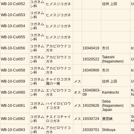
コガネム
WB-10-Col052
ヒメスジコガネ
信州 上田
U
シ科
コガネム
WB-10-Col053
ヒメスジコガネ
シ科
コガネム
WB-10-Col054
ヒメスジコガネ
シ科
コガネム
WB-10-Col055
ヒメスジコガネ
シ科
コガネム
アカビロウドコ
WB-10-Col056
19340419
市川
I
シ科
ガネ
コガネム
アカビロウドコ
Takeshi
WB-10-Col057
19320522
U
シ科
ガネ
(Naganoken)
コガネム
アカビロウドコ
WB-10-Col058
19340906
市川
I
シ科
ガネ
コガネム
チャイロコガネ
WB-10-Col059
メス
信州 上田
U
シ科
属の一種
コガネム
エゾビロウドコ
19340803-
K
WB-10-Col060
オス
Kamikochi
シ科
ガネ
09
N
Seba
コガネム
ハイイロビロウ
WB-10-Col061
メス
19320626
(Naganoken)
S
シ科
ドコガネ
Japan
コガネム
ナエドコチャイ
S
WB-10-Col062
メス
19330724
層雲峡
シ科
ロコガネ
H
コガネム
アカビロウドコ
WB-10-Col063
19330701
Shibuya
S
シ科
ガネ