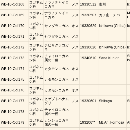
コガネム
ナラノチャイロ
WB-10-Col168
メス
19330512
市川
I
シ科
コガネ
コガネム
ナラノチャイロ
M
WB-10-Col169
メス
19330507
カノ山 チバ
シ科
コガネ
C
コガネム
WB-10-Col170
セマダラコガネ
オス
19330629
Ichikawa (Chiba)
I
シ科
コガネム
WB-10-Col171
セマダラコガネ
メス
シ科
コガネム
チビサクラコガ
WB-10-Col172
メス
19330620
Ichikawa (Chiba)
I
シ科
ネ
コガネム
チャイロコガネ
S
WB-10-Col173
19340610
Sana Kurilen
シ科
属の一種
Is
コガネム
WB-10-Col174
カタモンコガネ
オス
シ科
コガネム
WB-10-Col175
カタモンコガネ
オス
シ科
コガネム
WB-10-Col176
カタモンコガネ
オス
シ科
コガネム
ヒゲブトハナム
WB-10-Col177
メス
19330601
Shibuya
S
シ科
グリ
コガネム
チャイロコガネ
WB-10-Col178
シ科
属の一種
コガネム
カンショコガネ
WB-10-Col179
193206**
Mt. Ari, Formosa
A
シ科
属の一種