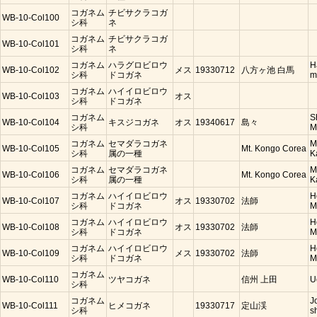
コガネム
チビサクラコガ
WB-10-Col100
シ科
ネ
コガネム
チビサクラコガ
WB-10-Col101
シ科
ネ
コガネム
ハラグロビロウ
H
WB-10-Col102
メス
19330712
八方ヶ池 白馬
シ科
ドコガネ
m
コガネム
ハイイロビロウ
WB-10-Col103
オス
シ科
ドコガネ
コガネム
S
WB-10-Col104
キスジコガネ
オス
19340617
島々
シ科
M
コガネム
セマダラコガネ
M
WB-10-Col105
Mt. Kongo Corea
シ科
属の一種
K
コガネム
セマダラコガネ
M
WB-10-Col106
Mt. Kongo Corea
シ科
属の一種
K
コガネム
ハイイロビロウ
H
WB-10-Col107
オス
19330702
法師
シ科
ドコガネ
M
コガネム
ハイイロビロウ
H
WB-10-Col108
オス
19330702
法師
シ科
ドコガネ
M
コガネム
ハイイロビロウ
H
WB-10-Col109
メス
19330702
法師
シ科
ドコガネ
M
コガネム
WB-10-Col110
ツヤコガネ
信州 上田
U
シ科
コガネム
J
WB-10-Col111
ヒメコガネ
19330717
定山渓
シ科
s