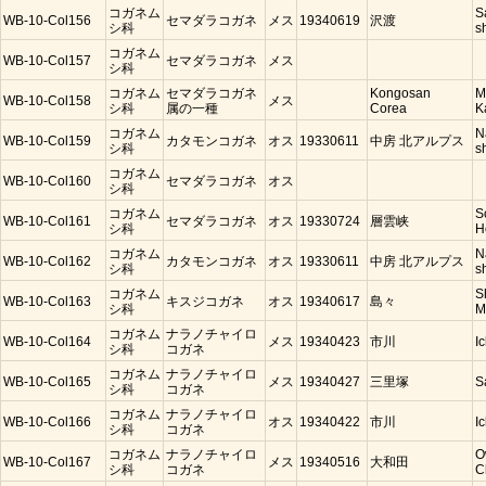
コガネム
S
WB-10-Col156
セマダラコガネ
メス
19340619
沢渡
シ科
s
コガネム
WB-10-Col157
セマダラコガネ
メス
シ科
コガネム
セマダラコガネ
Kongosan
M
WB-10-Col158
メス
シ科
属の一種
Corea
K
コガネム
N
WB-10-Col159
カタモンコガネ
オス
19330611
中房 北アルプス
シ科
s
コガネム
WB-10-Col160
セマダラコガネ
オス
シ科
コガネム
S
WB-10-Col161
セマダラコガネ
オス
19330724
層雲峡
シ科
H
コガネム
N
WB-10-Col162
カタモンコガネ
オス
19330611
中房 北アルプス
シ科
s
コガネム
S
WB-10-Col163
キスジコガネ
オス
19340617
島々
シ科
M
コガネム
ナラノチャイロ
WB-10-Col164
メス
19340423
市川
I
シ科
コガネ
コガネム
ナラノチャイロ
WB-10-Col165
メス
19340427
三里塚
S
シ科
コガネ
コガネム
ナラノチャイロ
WB-10-Col166
オス
19340422
市川
I
シ科
コガネ
コガネム
ナラノチャイロ
O
WB-10-Col167
メス
19340516
大和田
シ科
コガネ
C