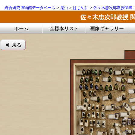
総合研究博物館データベース
>
昆虫
>
はじめに
>
佐々木忠次郎教授関連コ
佐々木忠次郎教授 
ホーム
全標本リスト
画像ギャラリー
◀︎ 戻る