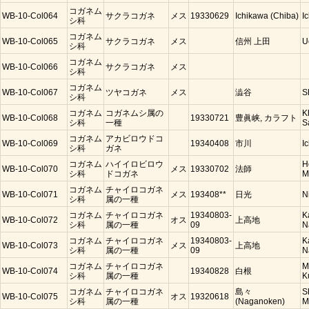
コガネム
WB-10-Col064
サクラコガネ
メス
19330629
Ichikawa (Chiba)
I
シ科
コガネム
WB-10-Col065
サクラコガネ
メス
信州 上田
U
シ科
コガネム
WB-10-Col066
サクラコガネ
メス
シ科
コガネム
WB-10-Col067
ツヤコガネ
メス
澁谷
S
シ科
コガネム
コガネムシ属の
K
WB-10-Col068
19330721
豊眞峡, カラフト
シ科
一種
S
コガネム
アカビロウドコ
WB-10-Col069
19340408
市川
I
シ科
ガネ
コガネム
ハイイロビロウ
H
WB-10-Col070
メス
19330702
法師
シ科
ドコガネ
M
コガネム
チャイロコガネ
WB-10-Col071
メス
193408**
日光
N
シ科
属の一種
コガネム
チャイロコガネ
19340803-
K
WB-10-Col072
オス
上高地
シ科
属の一種
09
N
コガネム
チャイロコガネ
19340803-
K
WB-10-Col073
メス
上高地
シ科
属の一種
09
N
コガネム
チャイロコガネ
M
WB-10-Col074
19340828
白根
シ科
属の一種
K
コガネム
チャイロコガネ
島々
S
WB-10-Col075
オス
19320618
シ科
属の一種
(Naganoken)
M