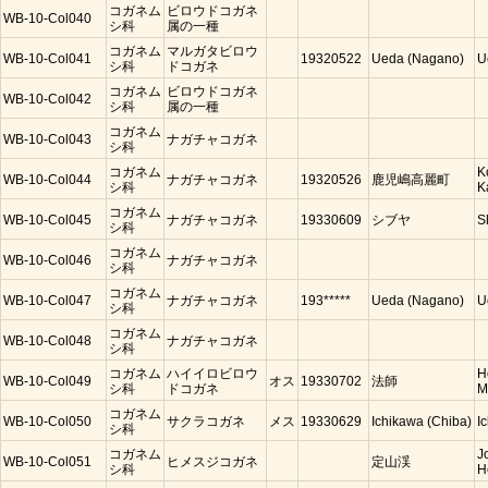
コガネム
ビロウドコガネ
WB-10-Col040
シ科
属の一種
コガネム
マルガタビロウ
WB-10-Col041
19320522
Ueda (Nagano)
U
シ科
ドコガネ
コガネム
ビロウドコガネ
WB-10-Col042
シ科
属の一種
コガネム
WB-10-Col043
ナガチャコガネ
シ科
コガネム
K
WB-10-Col044
ナガチャコガネ
19320526
鹿児嶋高麗町
シ科
K
コガネム
WB-10-Col045
ナガチャコガネ
19330609
シブヤ
S
シ科
コガネム
WB-10-Col046
ナガチャコガネ
シ科
コガネム
WB-10-Col047
ナガチャコガネ
193*****
Ueda (Nagano)
U
シ科
コガネム
WB-10-Col048
ナガチャコガネ
シ科
コガネム
ハイイロビロウ
H
WB-10-Col049
オス
19330702
法師
シ科
ドコガネ
M
コガネム
WB-10-Col050
サクラコガネ
メス
19330629
Ichikawa (Chiba)
I
シ科
コガネム
J
WB-10-Col051
ヒメスジコガネ
定山渓
シ科
H