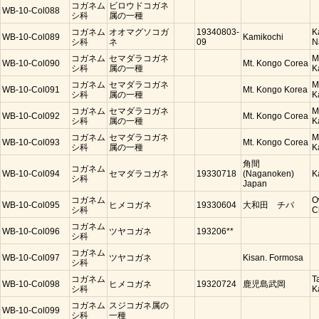
コガネム
ビロウドコガネ
WB-10-Col088
シ科
属の一種
コガネム
オオマグソコガ
19340803-
K
WB-10-Col089
Kamikochi
シ科
ネ
09
N
コガネム
セマダラコガネ
M
WB-10-Col090
Mt. Kongo Corea
シ科
属の一種
K
コガネム
セマダラコガネ
M
WB-10-Col091
Mt. Kongo Korea
シ科
属の一種
K
コガネム
セマダラコガネ
M
WB-10-Col092
Mt. Kongo Corea
シ科
属の一種
K
コガネム
セマダラコガネ
M
WB-10-Col093
Mt. Kongo Corea
シ科
属の一種
K
角間
コガネム
WB-10-Col094
セマダラコガネ
19330718
(Naganoken)
K
シ科
Japan
コガネム
O
WB-10-Col095
ヒメコガネ
19330604
大和田 チバ
シ科
C
コガネム
WB-10-Col096
ツヤコガネ
193206**
シ科
コガネム
WB-10-Col097
ツヤコガネ
Kisan. Formosa
シ科
コガネム
T
WB-10-Col098
ヒメコガネ
19320724
鹿児島武岡
シ科
K
コガネム
スジコガネ属の
WB-10-Col099
シ科
一種