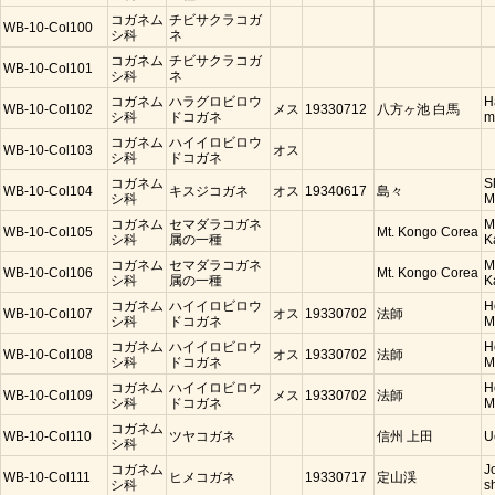
コガネム
チビサクラコガ
WB-10-Col100
シ科
ネ
コガネム
チビサクラコガ
WB-10-Col101
シ科
ネ
コガネム
ハラグロビロウ
H
WB-10-Col102
メス
19330712
八方ヶ池 白馬
シ科
ドコガネ
m
コガネム
ハイイロビロウ
WB-10-Col103
オス
シ科
ドコガネ
コガネム
S
WB-10-Col104
キスジコガネ
オス
19340617
島々
シ科
M
コガネム
セマダラコガネ
M
WB-10-Col105
Mt. Kongo Corea
シ科
属の一種
K
コガネム
セマダラコガネ
M
WB-10-Col106
Mt. Kongo Corea
シ科
属の一種
K
コガネム
ハイイロビロウ
H
WB-10-Col107
オス
19330702
法師
シ科
ドコガネ
M
コガネム
ハイイロビロウ
H
WB-10-Col108
オス
19330702
法師
シ科
ドコガネ
M
コガネム
ハイイロビロウ
H
WB-10-Col109
メス
19330702
法師
シ科
ドコガネ
M
コガネム
WB-10-Col110
ツヤコガネ
信州 上田
U
シ科
コガネム
J
WB-10-Col111
ヒメコガネ
19330717
定山渓
シ科
s