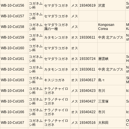
コガネム
S
WB-10-Col156
セマダラコガネ
メス
19340619
沢渡
シ科
s
コガネム
WB-10-Col157
セマダラコガネ
メス
シ科
コガネム
セマダラコガネ
Kongosan
M
WB-10-Col158
メス
シ科
属の一種
Corea
K
コガネム
N
WB-10-Col159
カタモンコガネ
オス
19330611
中房 北アルプス
シ科
s
コガネム
WB-10-Col160
セマダラコガネ
オス
シ科
コガネム
S
WB-10-Col161
セマダラコガネ
オス
19330724
層雲峡
シ科
H
コガネム
N
WB-10-Col162
カタモンコガネ
オス
19330611
中房 北アルプス
シ科
s
コガネム
S
WB-10-Col163
キスジコガネ
オス
19340617
島々
シ科
M
コガネム
ナラノチャイロ
WB-10-Col164
メス
19340423
市川
I
シ科
コガネ
コガネム
ナラノチャイロ
WB-10-Col165
メス
19340427
三里塚
S
シ科
コガネ
コガネム
ナラノチャイロ
WB-10-Col166
オス
19340422
市川
I
シ科
コガネ
コガネム
ナラノチャイロ
O
WB-10-Col167
メス
19340516
大和田
シ科
コガネ
C