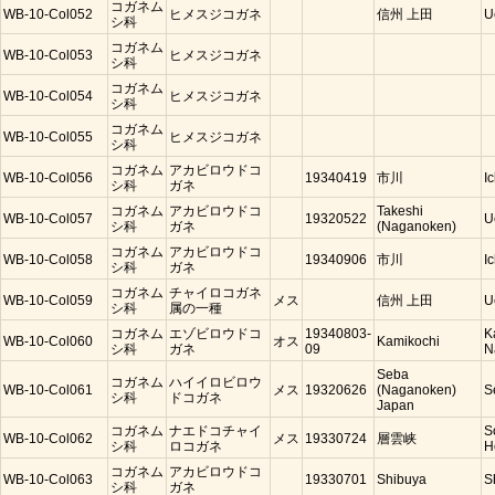
コガネム
WB-10-Col052
ヒメスジコガネ
信州 上田
U
シ科
コガネム
WB-10-Col053
ヒメスジコガネ
シ科
コガネム
WB-10-Col054
ヒメスジコガネ
シ科
コガネム
WB-10-Col055
ヒメスジコガネ
シ科
コガネム
アカビロウドコ
WB-10-Col056
19340419
市川
I
シ科
ガネ
コガネム
アカビロウドコ
Takeshi
WB-10-Col057
19320522
U
シ科
ガネ
(Naganoken)
コガネム
アカビロウドコ
WB-10-Col058
19340906
市川
I
シ科
ガネ
コガネム
チャイロコガネ
WB-10-Col059
メス
信州 上田
U
シ科
属の一種
コガネム
エゾビロウドコ
19340803-
K
WB-10-Col060
オス
Kamikochi
シ科
ガネ
09
N
Seba
コガネム
ハイイロビロウ
WB-10-Col061
メス
19320626
(Naganoken)
S
シ科
ドコガネ
Japan
コガネム
ナエドコチャイ
S
WB-10-Col062
メス
19330724
層雲峡
シ科
ロコガネ
H
コガネム
アカビロウドコ
WB-10-Col063
19330701
Shibuya
S
シ科
ガネ