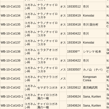
コガネム
ナラノチャイロ
WB-10-Col133
オス
19330512
市川
I
シ科
コガネ
コガネム
ナラノチャイロ
WB-10-Col134
オス
19330419
Konodai
K
シ科
コガネ
コガネム
ナラノチャイロ
K
WB-10-Col135
オス
19330418
市川 国分村
シ科
コガネ
C
コガネム
ナラノチャイロ
WB-10-Col136
オス
19340422
市川
I
シ科
コガネ
コガネム
ナラノチャイロ
WB-10-Col137
オス
19330419
Konodai
K
シ科
コガネ
コガネム
ヒラタアオコガ
S
WB-10-Col138
193306**
シマシマ 松本
シ科
ネ
M
コガネム
ナラノチャイロ
WB-10-Col139
オス
19340422
市川
I
シ科
コガネ
コガネム
ナラノチャイロ
M
WB-10-Col140
メス
19330507
カノ山 （チバ）
シ科
コガネ
C
コガネム
チビサクラコガ
Kongosan
M
WB-10-Col141
メス
シ科
ネ
Corea
K
コガネム
T
WB-10-Col142
セマダラコガネ
オス
19320612
鹿児嶋武岡
シ科
K
コガネム
チャイロコガネ
S
WB-10-Col143-1
19340624
Sana, Kurilen
シ科
属の一種
Is
コガネム
チャイロコガネ
S
WB-10-Col143-2
19340624
Sana, Kurilen
シ科
属の一種
Is