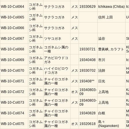
コガネム
WB-10-Col064
サクラコガネ
メス
19330629
Ichikawa (Chiba)
I
シ科
コガネム
WB-10-Col065
サクラコガネ
メス
信州 上田
U
シ科
コガネム
WB-10-Col066
サクラコガネ
メス
シ科
コガネム
WB-10-Col067
ツヤコガネ
メス
澁谷
S
シ科
コガネム
コガネムシ属の
K
WB-10-Col068
19330721
豊眞峡, カラフト
シ科
一種
S
コガネム
アカビロウドコ
WB-10-Col069
19340408
市川
I
シ科
ガネ
コガネム
ハイイロビロウ
H
WB-10-Col070
メス
19330702
法師
シ科
ドコガネ
M
コガネム
チャイロコガネ
WB-10-Col071
メス
193408**
日光
N
シ科
属の一種
コガネム
チャイロコガネ
19340803-
K
WB-10-Col072
オス
上高地
シ科
属の一種
09
N
コガネム
チャイロコガネ
19340803-
K
WB-10-Col073
メス
上高地
シ科
属の一種
09
N
コガネム
チャイロコガネ
M
WB-10-Col074
19340828
白根
シ科
属の一種
K
コガネム
チャイロコガネ
島々
S
WB-10-Col075
オス
19320618
シ科
属の一種
(Naganoken)
M