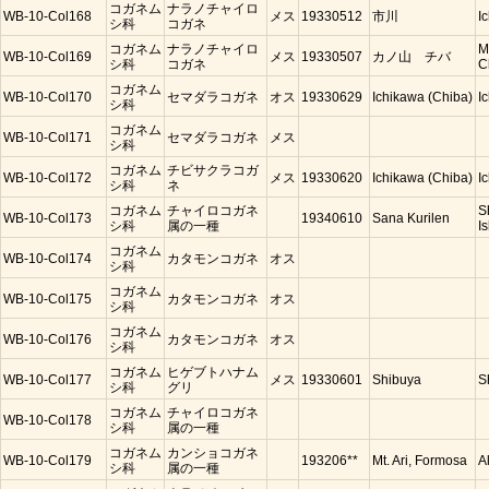
コガネム
ナラノチャイロ
WB-10-Col168
メス
19330512
市川
I
シ科
コガネ
コガネム
ナラノチャイロ
M
WB-10-Col169
メス
19330507
カノ山 チバ
シ科
コガネ
C
コガネム
WB-10-Col170
セマダラコガネ
オス
19330629
Ichikawa (Chiba)
I
シ科
コガネム
WB-10-Col171
セマダラコガネ
メス
シ科
コガネム
チビサクラコガ
WB-10-Col172
メス
19330620
Ichikawa (Chiba)
I
シ科
ネ
コガネム
チャイロコガネ
S
WB-10-Col173
19340610
Sana Kurilen
シ科
属の一種
Is
コガネム
WB-10-Col174
カタモンコガネ
オス
シ科
コガネム
WB-10-Col175
カタモンコガネ
オス
シ科
コガネム
WB-10-Col176
カタモンコガネ
オス
シ科
コガネム
ヒゲブトハナム
WB-10-Col177
メス
19330601
Shibuya
S
シ科
グリ
コガネム
チャイロコガネ
WB-10-Col178
シ科
属の一種
コガネム
カンショコガネ
WB-10-Col179
193206**
Mt. Ari, Formosa
A
シ科
属の一種