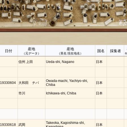
産地
産地
日付
国名
採集者
（元データ）
（英名:現在地名）
信州 上田
Ueda-shi, Nagano
日本
Owada-machi, Yachiyo-shi,
19330604
大和田 チバ
日本
Chiba
市川
Ichikawa-shi, Chiba
日本
Takeoka, Kagoshima-shi,
19330618
武岡
日本
Kagoshima