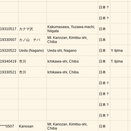
日本？
日本？
Kakumasawa, Yuzawa-machi,
19310517
カクマ沢
日本
Niigata
Mt. Kanozan, Kimitsu-shi,
19330507
カノ山 チバ
日本
Chiba
19320522
Ueda (Nagano)
Ueda-shi, Nagano
日本
Y. Iijima
19340419
市川
Ichikawa-shi, Chiba
日本
T. Iijima
19330521
市川
Ichikawa-shi, Chiba
日本
日本？
日本？
日本？
日本？
Mt. Kanozan, Kimitsu-shi,
****0507
Kanosan
日本
Chiba