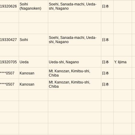
Soihi
Soehi, Sanada-machi, Ueda-
19320626
日本
(Naganoken)
shi, Nagano
Soehi, Sanada-machi, Ueda-
19330427
Soihi
日本
shi, Nagano
19320705
Ueda
Ueda-shi, Nagano
日本
Y. Iijima
Mt. Kanozan, Kimitsu-shi,
****0507
Kanosan
日本
Chiba
Mt. Kanozan, Kimitsu-shi,
****0507
Kanosan
日本
Chiba