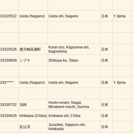
19320522
Ueda (Nagano)
Ueda-shi, Nagano
日本
Y. Iijima
Korai-cho, Kagosima-shi,
19320526
鹿児嶋高麗町
日本
Kagoshima
19330609
シブヤ
Shibuya-ku, Tokyo
日本
193*****
Ueda (Nagano)
Ueda-shi, Nagano
日本
Y. Iijima
Hoshi-onsen, Nagai,
19330702
法師
日本
Minakami-machi, Gunma
19330629
Ichikawa (Chiba)
Ichikawa-shi, Chiba
日本
Jozankei, Sapporo-shi,
定山渓
日本
Hokkaido