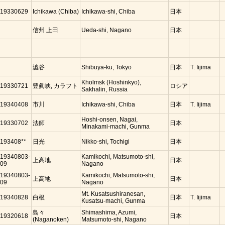
19330629
Ichikawa (Chiba)
Ichikawa-shi, Chiba
日本
信州 上田
Ueda-shi, Nagano
日本
澁谷
Shibuya-ku, Tokyo
日本
T. Iijima
Kholmsk (Hoshinkyo),
19330721
豊眞峡, カラフト
ロシア
Sakhalin, Russia
19340408
市川
Ichikawa-shi, Chiba
日本
T. Iijima
Hoshi-onsen, Nagai,
19330702
法師
日本
Minakami-machi, Gunma
193408**
日光
Nikko-shi, Tochigi
日本
19340803-
Kamikochi, Matsumoto-shi,
上高地
日本
09
Nagano
19340803-
Kamikochi, Matsumoto-shi,
上高地
日本
09
Nagano
Mt. Kusatsushiranesan,
19340828
白根
日本
T. Iijima
Kusatsu-machi, Gunma
島々
Shimashima, Azumi,
19320618
日本
(Naganoken)
Matsumoto-shi, Nagano