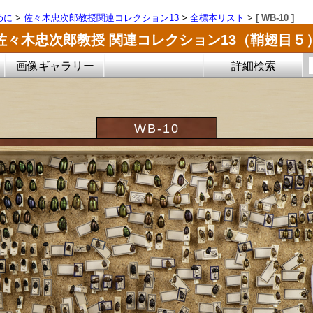
めに
>
佐々木忠次郎教授関連コレクション13
>
全標本リスト
>
[ WB-10 ]
佐々木忠次郎教授 関連コレクション13（鞘翅目５
画像ギャラリー
詳細検索
WB-10