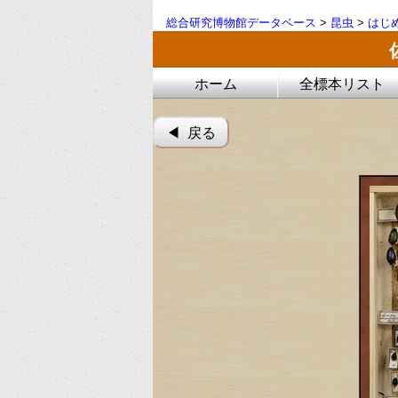
総合研究博物館データベース
>
昆虫
>
はじ
ホーム
全標本リスト
◀︎ 戻る