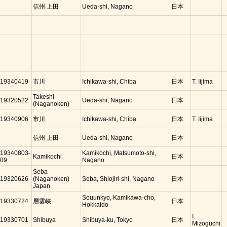
信州 上田
Ueda-shi, Nagano
日本
19340419
市川
Ichikawa-shi, Chiba
日本
T. Iijima
Takeshi
19320522
Ueda-shi, Nagano
日本
(Naganoken)
19340906
市川
Ichikawa-shi, Chiba
日本
T. Iijima
信州 上田
Ueda-shi, Nagano
日本
19340803-
Kamikochi, Matsumoto-shi,
Kamikochi
日本
09
Nagano
Seba
19320626
(Naganoken)
Seba, Shiojiri-shi, Nagano
日本
Japan
Souunkyo, Kamikawa-cho,
19330724
層雲峡
日本
Hokkaido
I.
19330701
Shibuya
Shibuya-ku, Tokyo
日本
Mizoguchi