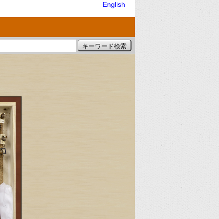
English
）