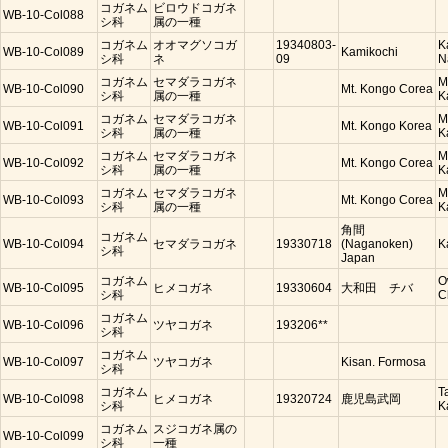
コガネム
ビロウドコガネ
WB-10-Col088
シ科
属の一種
コガネム
オオマグソコガ
19340803-
K
WB-10-Col089
Kamikochi
シ科
ネ
09
N
コガネム
セマダラコガネ
M
WB-10-Col090
Mt. Kongo Corea
シ科
属の一種
K
コガネム
セマダラコガネ
M
WB-10-Col091
Mt. Kongo Korea
シ科
属の一種
K
コガネム
セマダラコガネ
M
WB-10-Col092
Mt. Kongo Corea
シ科
属の一種
K
コガネム
セマダラコガネ
M
WB-10-Col093
Mt. Kongo Corea
シ科
属の一種
K
角間
コガネム
WB-10-Col094
セマダラコガネ
19330718
(Naganoken)
K
シ科
Japan
コガネム
O
WB-10-Col095
ヒメコガネ
19330604
大和田 チバ
シ科
C
コガネム
WB-10-Col096
ツヤコガネ
193206**
シ科
コガネム
WB-10-Col097
ツヤコガネ
Kisan. Formosa
シ科
コガネム
T
WB-10-Col098
ヒメコガネ
19320724
鹿児島武岡
シ科
K
コガネム
スジコガネ属の
WB-10-Col099
シ科
一種