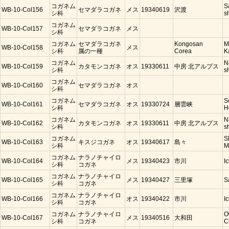
コガネム
S
WB-10-Col156
セマダラコガネ
メス
19340619
沢渡
シ科
s
コガネム
WB-10-Col157
セマダラコガネ
メス
シ科
コガネム
セマダラコガネ
Kongosan
M
WB-10-Col158
メス
シ科
属の一種
Corea
K
コガネム
N
WB-10-Col159
カタモンコガネ
オス
19330611
中房 北アルプス
シ科
s
コガネム
WB-10-Col160
セマダラコガネ
オス
シ科
コガネム
S
WB-10-Col161
セマダラコガネ
オス
19330724
層雲峡
シ科
H
コガネム
N
WB-10-Col162
カタモンコガネ
オス
19330611
中房 北アルプス
シ科
s
コガネム
S
WB-10-Col163
キスジコガネ
オス
19340617
島々
シ科
M
コガネム
ナラノチャイロ
WB-10-Col164
メス
19340423
市川
I
シ科
コガネ
コガネム
ナラノチャイロ
WB-10-Col165
メス
19340427
三里塚
S
シ科
コガネ
コガネム
ナラノチャイロ
WB-10-Col166
オス
19340422
市川
I
シ科
コガネ
コガネム
ナラノチャイロ
O
WB-10-Col167
メス
19340516
大和田
シ科
コガネ
C