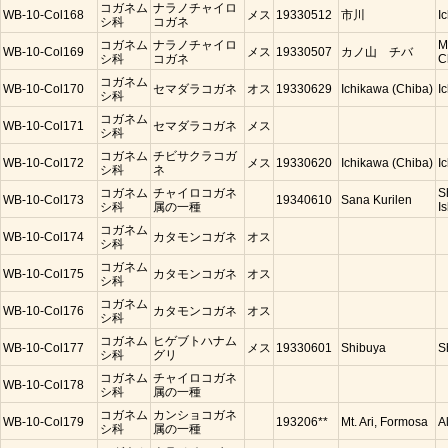
コガネム
ナラノチャイロ
WB-10-Col168
メス
19330512
市川
I
シ科
コガネ
コガネム
ナラノチャイロ
M
WB-10-Col169
メス
19330507
カノ山 チバ
シ科
コガネ
C
コガネム
WB-10-Col170
セマダラコガネ
オス
19330629
Ichikawa (Chiba)
I
シ科
コガネム
WB-10-Col171
セマダラコガネ
メス
シ科
コガネム
チビサクラコガ
WB-10-Col172
メス
19330620
Ichikawa (Chiba)
I
シ科
ネ
コガネム
チャイロコガネ
S
WB-10-Col173
19340610
Sana Kurilen
シ科
属の一種
Is
コガネム
WB-10-Col174
カタモンコガネ
オス
シ科
コガネム
WB-10-Col175
カタモンコガネ
オス
シ科
コガネム
WB-10-Col176
カタモンコガネ
オス
シ科
コガネム
ヒゲブトハナム
WB-10-Col177
メス
19330601
Shibuya
S
シ科
グリ
コガネム
チャイロコガネ
WB-10-Col178
シ科
属の一種
コガネム
カンショコガネ
WB-10-Col179
193206**
Mt. Ari, Formosa
A
シ科
属の一種