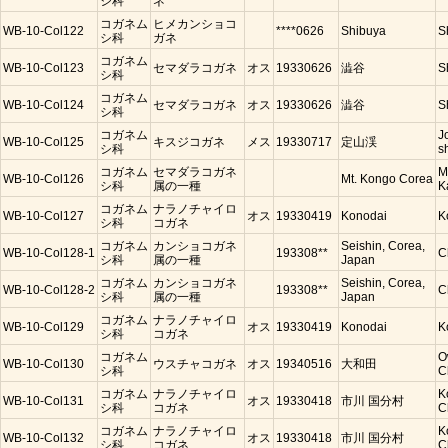
シ科
ネ
コガネム
ヒメカンショコ
WB-10-Col122
****0626
Shibuya
S
シ科
ガネ
コガネム
WB-10-Col123
セマダラコガネ
オス
19330626
澁谷
S
シ科
コガネム
WB-10-Col124
セマダラコガネ
オス
19330626
澁谷
S
シ科
コガネム
J
WB-10-Col125
キスジコガネ
メス
19330717
定山渓
シ科
s
コガネム
セマダラコガネ
M
WB-10-Col126
Mt. Kongo Corea
シ科
属の一種
K
コガネム
ナラノチャイロ
WB-10-Col127
オス
19330419
Konodai
K
シ科
コガネ
コガネム
カンショコガネ
Seishin, Corea,
WB-10-Col128-1
193308**
C
シ科
属の一種
Japan
コガネム
カンショコガネ
Seishin, Corea,
WB-10-Col128-2
193308**
C
シ科
属の一種
Japan
コガネム
ナラノチャイロ
WB-10-Col129
オス
19330419
Konodai
K
シ科
コガネ
コガネム
O
WB-10-Col130
ウスチャコガネ
オス
19340516
大和田
シ科
C
コガネム
ナラノチャイロ
K
WB-10-Col131
オス
19330418
市川 国分村
シ科
コガネ
C
コガネム
ナラノチャイロ
K
WB-10-Col132
オス
19330418
市川 国分村
シ科
コガネ
C