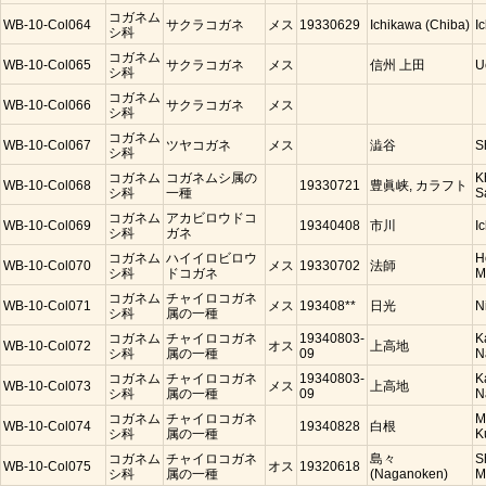
コガネム
WB-10-Col064
サクラコガネ
メス
19330629
Ichikawa (Chiba)
I
シ科
コガネム
WB-10-Col065
サクラコガネ
メス
信州 上田
U
シ科
コガネム
WB-10-Col066
サクラコガネ
メス
シ科
コガネム
WB-10-Col067
ツヤコガネ
メス
澁谷
S
シ科
コガネム
コガネムシ属の
K
WB-10-Col068
19330721
豊眞峡, カラフト
シ科
一種
S
コガネム
アカビロウドコ
WB-10-Col069
19340408
市川
I
シ科
ガネ
コガネム
ハイイロビロウ
H
WB-10-Col070
メス
19330702
法師
シ科
ドコガネ
M
コガネム
チャイロコガネ
WB-10-Col071
メス
193408**
日光
N
シ科
属の一種
コガネム
チャイロコガネ
19340803-
K
WB-10-Col072
オス
上高地
シ科
属の一種
09
N
コガネム
チャイロコガネ
19340803-
K
WB-10-Col073
メス
上高地
シ科
属の一種
09
N
コガネム
チャイロコガネ
M
WB-10-Col074
19340828
白根
シ科
属の一種
K
コガネム
チャイロコガネ
島々
S
WB-10-Col075
オス
19320618
シ科
属の一種
(Naganoken)
M