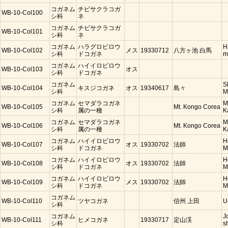
コガネム
チビサクラコガ
WB-10-Col100
シ科
ネ
コガネム
チビサクラコガ
WB-10-Col101
シ科
ネ
コガネム
ハラグロビロウ
H
WB-10-Col102
メス
19330712
八方ヶ池 白馬
シ科
ドコガネ
m
コガネム
ハイイロビロウ
WB-10-Col103
オス
シ科
ドコガネ
コガネム
S
WB-10-Col104
キスジコガネ
オス
19340617
島々
シ科
M
コガネム
セマダラコガネ
M
WB-10-Col105
Mt. Kongo Corea
シ科
属の一種
K
コガネム
セマダラコガネ
M
WB-10-Col106
Mt. Kongo Corea
シ科
属の一種
K
コガネム
ハイイロビロウ
H
WB-10-Col107
オス
19330702
法師
シ科
ドコガネ
M
コガネム
ハイイロビロウ
H
WB-10-Col108
オス
19330702
法師
シ科
ドコガネ
M
コガネム
ハイイロビロウ
H
WB-10-Col109
メス
19330702
法師
シ科
ドコガネ
M
コガネム
WB-10-Col110
ツヤコガネ
信州 上田
U
シ科
コガネム
J
WB-10-Col111
ヒメコガネ
19330717
定山渓
シ科
s