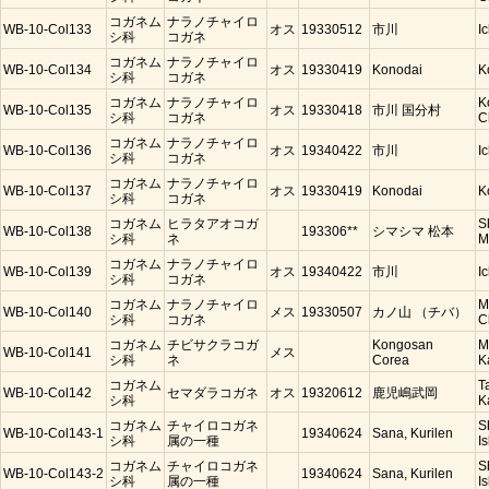
コガネム
ナラノチャイロ
WB-10-Col133
オス
19330512
市川
I
シ科
コガネ
コガネム
ナラノチャイロ
WB-10-Col134
オス
19330419
Konodai
K
シ科
コガネ
コガネム
ナラノチャイロ
K
WB-10-Col135
オス
19330418
市川 国分村
シ科
コガネ
C
コガネム
ナラノチャイロ
WB-10-Col136
オス
19340422
市川
I
シ科
コガネ
コガネム
ナラノチャイロ
WB-10-Col137
オス
19330419
Konodai
K
シ科
コガネ
コガネム
ヒラタアオコガ
S
WB-10-Col138
193306**
シマシマ 松本
シ科
ネ
M
コガネム
ナラノチャイロ
WB-10-Col139
オス
19340422
市川
I
シ科
コガネ
コガネム
ナラノチャイロ
M
WB-10-Col140
メス
19330507
カノ山 （チバ）
シ科
コガネ
C
コガネム
チビサクラコガ
Kongosan
M
WB-10-Col141
メス
シ科
ネ
Corea
K
コガネム
T
WB-10-Col142
セマダラコガネ
オス
19320612
鹿児嶋武岡
シ科
K
コガネム
チャイロコガネ
S
WB-10-Col143-1
19340624
Sana, Kurilen
シ科
属の一種
Is
コガネム
チャイロコガネ
S
WB-10-Col143-2
19340624
Sana, Kurilen
シ科
属の一種
Is