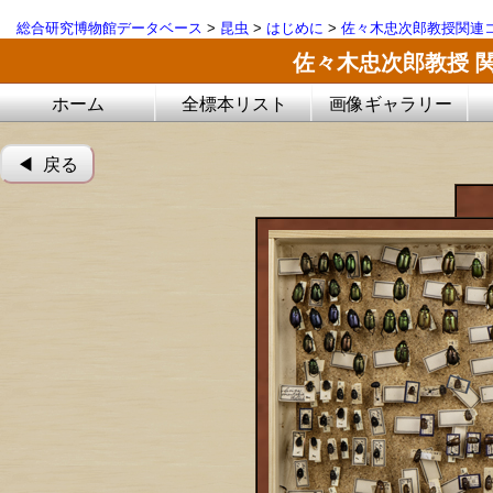
総合研究博物館データベース
>
昆虫
>
はじめに
>
佐々木忠次郎教授関連コ
佐々木忠次郎教授 
ホーム
全標本リスト
画像ギャラリー
◀︎ 戻る