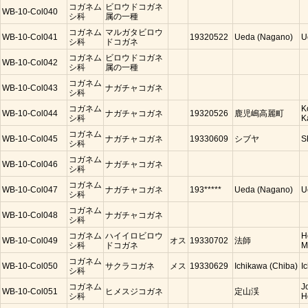
コガネム
ビロウドコガネ
WB-10-Col040
シ科
属の一種
コガネム
マルガタビロウ
WB-10-Col041
19320522
Ueda (Nagano)
U
シ科
ドコガネ
コガネム
ビロウドコガネ
WB-10-Col042
シ科
属の一種
コガネム
WB-10-Col043
ナガチャコガネ
シ科
コガネム
K
WB-10-Col044
ナガチャコガネ
19320526
鹿児嶋高麗町
シ科
K
コガネム
WB-10-Col045
ナガチャコガネ
19330609
シブヤ
S
シ科
コガネム
WB-10-Col046
ナガチャコガネ
シ科
コガネム
WB-10-Col047
ナガチャコガネ
193*****
Ueda (Nagano)
U
シ科
コガネム
WB-10-Col048
ナガチャコガネ
シ科
コガネム
ハイイロビロウ
H
WB-10-Col049
オス
19330702
法師
シ科
ドコガネ
M
コガネム
WB-10-Col050
サクラコガネ
メス
19330629
Ichikawa (Chiba)
I
シ科
コガネム
J
WB-10-Col051
ヒメスジコガネ
定山渓
シ科
H