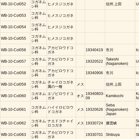
コガネム
WB-10-Col052
ヒメスジコガネ
信州 上田
U
シ科
コガネム
WB-10-Col053
ヒメスジコガネ
シ科
コガネム
WB-10-Col054
ヒメスジコガネ
シ科
コガネム
WB-10-Col055
ヒメスジコガネ
シ科
コガネム
アカビロウドコ
WB-10-Col056
19340419
市川
I
シ科
ガネ
コガネム
アカビロウドコ
Takeshi
WB-10-Col057
19320522
U
シ科
ガネ
(Naganoken)
コガネム
アカビロウドコ
WB-10-Col058
19340906
市川
I
シ科
ガネ
コガネム
チャイロコガネ
WB-10-Col059
メス
信州 上田
U
シ科
属の一種
コガネム
エゾビロウドコ
19340803-
K
WB-10-Col060
オス
Kamikochi
シ科
ガネ
09
N
Seba
コガネム
ハイイロビロウ
WB-10-Col061
メス
19320626
(Naganoken)
S
シ科
ドコガネ
Japan
コガネム
ナエドコチャイ
S
WB-10-Col062
メス
19330724
層雲峡
シ科
ロコガネ
H
コガネム
アカビロウドコ
WB-10-Col063
19330701
Shibuya
S
シ科
ガネ