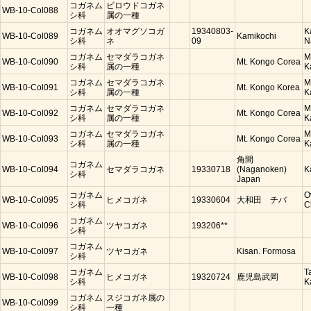
コガネム
ビロウドコガネ
WB-10-Col088
シ科
属の一種
コガネム
オオマグソコガ
19340803-
K
WB-10-Col089
Kamikochi
シ科
ネ
09
N
コガネム
セマダラコガネ
M
WB-10-Col090
Mt. Kongo Corea
シ科
属の一種
K
コガネム
セマダラコガネ
M
WB-10-Col091
Mt. Kongo Korea
シ科
属の一種
K
コガネム
セマダラコガネ
M
WB-10-Col092
Mt. Kongo Corea
シ科
属の一種
K
コガネム
セマダラコガネ
M
WB-10-Col093
Mt. Kongo Corea
シ科
属の一種
K
角間
コガネム
WB-10-Col094
セマダラコガネ
19330718
(Naganoken)
K
シ科
Japan
コガネム
O
WB-10-Col095
ヒメコガネ
19330604
大和田 チバ
シ科
C
コガネム
WB-10-Col096
ツヤコガネ
193206**
シ科
コガネム
WB-10-Col097
ツヤコガネ
Kisan. Formosa
シ科
コガネム
T
WB-10-Col098
ヒメコガネ
19320724
鹿児島武岡
シ科
K
コガネム
スジコガネ属の
WB-10-Col099
シ科
一種