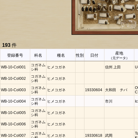
193
件
産地
登録番号
科名
種名
性別
日付
（元データ）
コガネム
WB-10-Col001
ヒメコガネ
信州 上田
U
シ科
コガネム
WB-10-Col002
ヒメコガネ
シ科
コガネム
O
WB-10-Col003
ヒメコガネ
19330604
大和田 チバ
シ科
C
コガネム
WB-10-Col004
ヒメコガネ
市川
I
シ科
コガネム
WB-10-Col005
ヒメコガネ
シ科
コガネム
WB-10-Col006
ヒメコガネ
シ科
コガネム
T
WB-10-Col007
ヒメコガネ
19330618
武岡
シ科
K