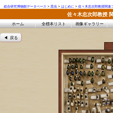
総合研究博物館データベース
>
昆虫
>
はじめに
>
佐々木忠次郎教授関連コ
佐々木忠次郎教授 
ホーム
全標本リスト
画像ギャラリー
◀︎ 戻る