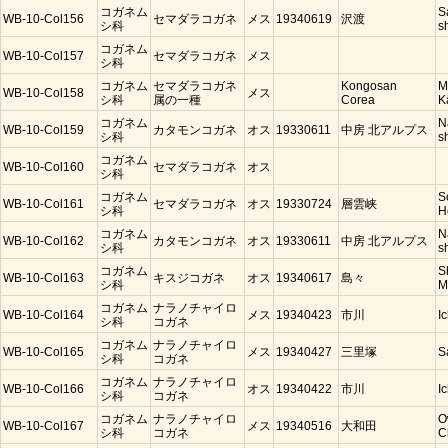
コガネム
S
WB-10-Col156
セマダラコガネ
メス
19340619
沢渡
シ科
s
コガネム
WB-10-Col157
セマダラコガネ
メス
シ科
コガネム
セマダラコガネ
Kongosan
M
WB-10-Col158
メス
シ科
属の一種
Corea
K
コガネム
N
WB-10-Col159
カタモンコガネ
オス
19330611
中房 北アルプス
シ科
s
コガネム
WB-10-Col160
セマダラコガネ
オス
シ科
コガネム
S
WB-10-Col161
セマダラコガネ
オス
19330724
層雲峡
シ科
H
コガネム
N
WB-10-Col162
カタモンコガネ
オス
19330611
中房 北アルプス
シ科
s
コガネム
S
WB-10-Col163
キスジコガネ
オス
19340617
島々
シ科
M
コガネム
ナラノチャイロ
WB-10-Col164
メス
19340423
市川
I
シ科
コガネ
コガネム
ナラノチャイロ
WB-10-Col165
メス
19340427
三里塚
S
シ科
コガネ
コガネム
ナラノチャイロ
WB-10-Col166
オス
19340422
市川
I
シ科
コガネ
コガネム
ナラノチャイロ
O
WB-10-Col167
メス
19340516
大和田
シ科
コガネ
C