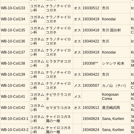
コガネム
ナラノチャイロ
WB-10-Col133
オス
19330512
市川
I
シ科
コガネ
コガネム
ナラノチャイロ
WB-10-Col134
オス
19330419
Konodai
K
シ科
コガネ
コガネム
ナラノチャイロ
K
WB-10-Col135
オス
19330418
市川 国分村
シ科
コガネ
C
コガネム
ナラノチャイロ
WB-10-Col136
オス
19340422
市川
I
シ科
コガネ
コガネム
ナラノチャイロ
WB-10-Col137
オス
19330419
Konodai
K
シ科
コガネ
コガネム
ヒラタアオコガ
S
WB-10-Col138
193306**
シマシマ 松本
シ科
ネ
M
コガネム
ナラノチャイロ
WB-10-Col139
オス
19340422
市川
I
シ科
コガネ
コガネム
ナラノチャイロ
M
WB-10-Col140
メス
19330507
カノ山 （チバ）
シ科
コガネ
C
コガネム
チビサクラコガ
Kongosan
M
WB-10-Col141
メス
シ科
ネ
Corea
K
コガネム
T
WB-10-Col142
セマダラコガネ
オス
19320612
鹿児嶋武岡
シ科
K
コガネム
チャイロコガネ
S
WB-10-Col143-1
19340624
Sana, Kurilen
シ科
属の一種
Is
コガネム
チャイロコガネ
S
WB-10-Col143-2
19340624
Sana, Kurilen
シ科
属の一種
Is