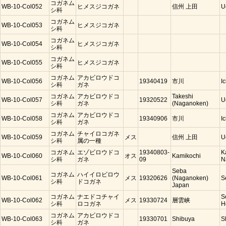
コガネム
WB-10-Col052
ヒメスジコガネ
信州 上田
U
シ科
コガネム
WB-10-Col053
ヒメスジコガネ
シ科
コガネム
WB-10-Col054
ヒメスジコガネ
シ科
コガネム
WB-10-Col055
ヒメスジコガネ
シ科
コガネム
アカビロウドコ
WB-10-Col056
19340419
市川
I
シ科
ガネ
コガネム
アカビロウドコ
Takeshi
WB-10-Col057
19320522
U
シ科
ガネ
(Naganoken)
コガネム
アカビロウドコ
WB-10-Col058
19340906
市川
I
シ科
ガネ
コガネム
チャイロコガネ
WB-10-Col059
メス
信州 上田
U
シ科
属の一種
コガネム
エゾビロウドコ
19340803-
K
WB-10-Col060
オス
Kamikochi
シ科
ガネ
09
N
Seba
コガネム
ハイイロビロウ
WB-10-Col061
メス
19320626
(Naganoken)
S
シ科
ドコガネ
Japan
コガネム
ナエドコチャイ
S
WB-10-Col062
メス
19330724
層雲峡
シ科
ロコガネ
H
コガネム
アカビロウドコ
WB-10-Col063
19330701
Shibuya
S
シ科
ガネ