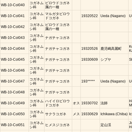
コガネム
ビロウドコガネ
WB-10-Col040
シ科
属の一種
コガネム
マルガタビロウ
WB-10-Col041
19320522
Ueda (Nagano)
U
シ科
ドコガネ
コガネム
ビロウドコガネ
WB-10-Col042
シ科
属の一種
コガネム
WB-10-Col043
ナガチャコガネ
シ科
コガネム
K
WB-10-Col044
ナガチャコガネ
19320526
鹿児嶋高麗町
シ科
K
コガネム
WB-10-Col045
ナガチャコガネ
19330609
シブヤ
S
シ科
コガネム
WB-10-Col046
ナガチャコガネ
シ科
コガネム
WB-10-Col047
ナガチャコガネ
193*****
Ueda (Nagano)
U
シ科
コガネム
WB-10-Col048
ナガチャコガネ
シ科
コガネム
ハイイロビロウ
H
WB-10-Col049
オス
19330702
法師
シ科
ドコガネ
M
コガネム
WB-10-Col050
サクラコガネ
メス
19330629
Ichikawa (Chiba)
I
シ科
コガネム
J
WB-10-Col051
ヒメスジコガネ
定山渓
シ科
H