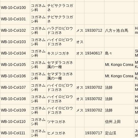
コガネム
チビサクラコガ
WB-10-Col100
シ科
ネ
コガネム
チビサクラコガ
WB-10-Col101
シ科
ネ
コガネム
ハラグロビロウ
H
WB-10-Col102
メス
19330712
八方ヶ池 白馬
シ科
ドコガネ
m
コガネム
ハイイロビロウ
WB-10-Col103
オス
シ科
ドコガネ
コガネム
S
WB-10-Col104
キスジコガネ
オス
19340617
島々
シ科
M
コガネム
セマダラコガネ
M
WB-10-Col105
Mt. Kongo Corea
シ科
属の一種
K
コガネム
セマダラコガネ
M
WB-10-Col106
Mt. Kongo Corea
シ科
属の一種
K
コガネム
ハイイロビロウ
H
WB-10-Col107
オス
19330702
法師
シ科
ドコガネ
M
コガネム
ハイイロビロウ
H
WB-10-Col108
オス
19330702
法師
シ科
ドコガネ
M
コガネム
ハイイロビロウ
H
WB-10-Col109
メス
19330702
法師
シ科
ドコガネ
M
コガネム
WB-10-Col110
ツヤコガネ
信州 上田
U
シ科
コガネム
J
WB-10-Col111
ヒメコガネ
19330717
定山渓
シ科
s