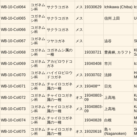
コガネム
WB-10-Col064
サクラコガネ
メス
19330629
Ichikawa (Chiba)
I
シ科
コガネム
WB-10-Col065
サクラコガネ
メス
信州 上田
U
シ科
コガネム
WB-10-Col066
サクラコガネ
メス
シ科
コガネム
WB-10-Col067
ツヤコガネ
メス
澁谷
S
シ科
コガネム
コガネムシ属の
K
WB-10-Col068
19330721
豊眞峡, カラフト
シ科
一種
S
コガネム
アカビロウドコ
WB-10-Col069
19340408
市川
I
シ科
ガネ
コガネム
ハイイロビロウ
H
WB-10-Col070
メス
19330702
法師
シ科
ドコガネ
M
コガネム
チャイロコガネ
WB-10-Col071
メス
193408**
日光
N
シ科
属の一種
コガネム
チャイロコガネ
19340803-
K
WB-10-Col072
オス
上高地
シ科
属の一種
09
N
コガネム
チャイロコガネ
19340803-
K
WB-10-Col073
メス
上高地
シ科
属の一種
09
N
コガネム
チャイロコガネ
M
WB-10-Col074
19340828
白根
シ科
属の一種
K
コガネム
チャイロコガネ
島々
S
WB-10-Col075
オス
19320618
シ科
属の一種
(Naganoken)
M