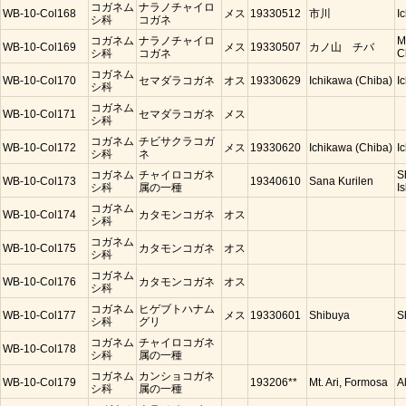
コガネム
ナラノチャイロ
WB-10-Col168
メス
19330512
市川
I
シ科
コガネ
コガネム
ナラノチャイロ
M
WB-10-Col169
メス
19330507
カノ山 チバ
シ科
コガネ
C
コガネム
WB-10-Col170
セマダラコガネ
オス
19330629
Ichikawa (Chiba)
I
シ科
コガネム
WB-10-Col171
セマダラコガネ
メス
シ科
コガネム
チビサクラコガ
WB-10-Col172
メス
19330620
Ichikawa (Chiba)
I
シ科
ネ
コガネム
チャイロコガネ
S
WB-10-Col173
19340610
Sana Kurilen
シ科
属の一種
Is
コガネム
WB-10-Col174
カタモンコガネ
オス
シ科
コガネム
WB-10-Col175
カタモンコガネ
オス
シ科
コガネム
WB-10-Col176
カタモンコガネ
オス
シ科
コガネム
ヒゲブトハナム
WB-10-Col177
メス
19330601
Shibuya
S
シ科
グリ
コガネム
チャイロコガネ
WB-10-Col178
シ科
属の一種
コガネム
カンショコガネ
WB-10-Col179
193206**
Mt. Ari, Formosa
A
シ科
属の一種