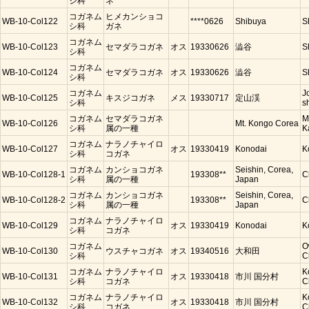
シ科
ネ
コガネム
ヒメカンショコ
WB-10-Col122
****0626
Shibuya
S
シ科
ガネ
コガネム
WB-10-Col123
セマダラコガネ
オス
19330626
澁谷
S
シ科
コガネム
WB-10-Col124
セマダラコガネ
オス
19330626
澁谷
S
シ科
コガネム
J
WB-10-Col125
キスジコガネ
メス
19330717
定山渓
シ科
s
コガネム
セマダラコガネ
M
WB-10-Col126
Mt. Kongo Corea
シ科
属の一種
K
コガネム
ナラノチャイロ
WB-10-Col127
オス
19330419
Konodai
K
シ科
コガネ
コガネム
カンショコガネ
Seishin, Corea,
WB-10-Col128-1
193308**
C
シ科
属の一種
Japan
コガネム
カンショコガネ
Seishin, Corea,
WB-10-Col128-2
193308**
C
シ科
属の一種
Japan
コガネム
ナラノチャイロ
WB-10-Col129
オス
19330419
Konodai
K
シ科
コガネ
コガネム
O
WB-10-Col130
ウスチャコガネ
オス
19340516
大和田
シ科
C
コガネム
ナラノチャイロ
K
WB-10-Col131
オス
19330418
市川 国分村
シ科
コガネ
C
コガネム
ナラノチャイロ
K
WB-10-Col132
オス
19330418
市川 国分村
シ科
コガネ
C