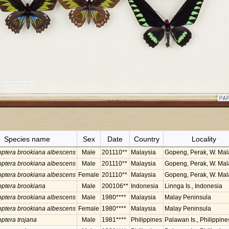
Species name
Sex
Date
Country
Locality
ptera brookiana albescens
Male
201110**
Malaysia
Gopeng, Perak, W. Mal
ptera brookiana albescens
Male
201110**
Malaysia
Gopeng, Perak, W. Mal
ptera brookiana albescens
Female
201110**
Malaysia
Gopeng, Perak, W. Mal
ptera brookiana
Male
200106**
Indonesia
Linnga Is., Indonesia
ptera brookiana albescens
Male
1980****
Malaysia
Malay Peninsula
ptera brookiana albescens
Female
1980****
Malaysia
Malay Peninsula
ptera trojana
Male
1981****
Philippines
Palawan Is., Philippine