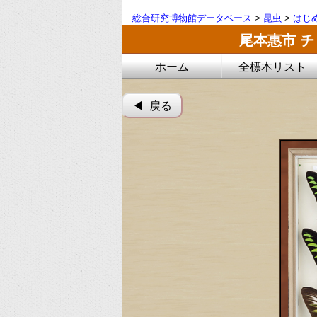
総合研究博物館データベース
>
昆虫
>
はじ
尾本惠市 
ホーム
全標本リスト
◀︎ 戻る