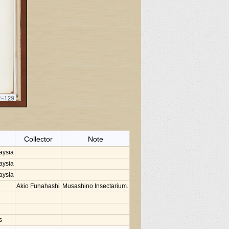
Collector
Note
aysia
aysia
aysia
Akio Funahashi
Musashino Insectarium.
s