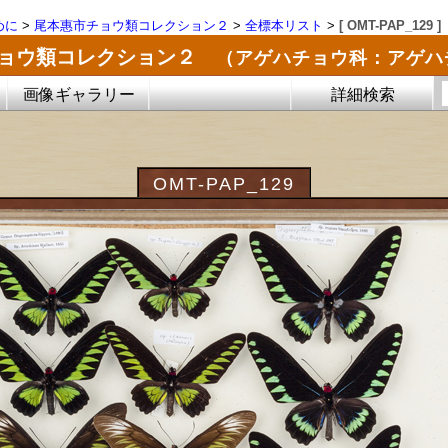
めに
>
尾本惠市チョウ類コレクション２
>
全標本リスト
>
[ OMT-PAP_129 ]
チョウ類コレクション２
（アゲハチョウ科：アゲハ
画像ギャラリー
詳細検索
OMT-PAP_129