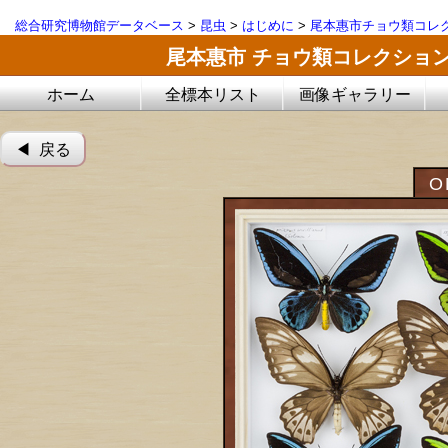
総合研究博物館データベース
>
昆虫
>
はじめに
>
尾本惠市チョウ類コレ
尾本惠市 チョウ類コレクショ
ホーム
全標本リスト
画像ギャラリー
◀︎ 戻る
O