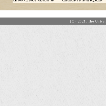
OMT-PAP128-008
Papilioninae
Ornithoptera priamus euphorion
（C）2021. The Universi