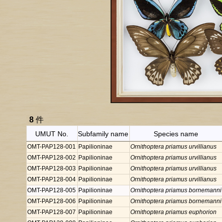
8
件
UMUT No.
Subfamily name
Species name
OMT-PAP128-001
Papilioninae
Ornithoptera priamus urvillianus
OMT-PAP128-002
Papilioninae
Ornithoptera priamus urvillianus
OMT-PAP128-003
Papilioninae
Ornithoptera priamus urvillianus
OMT-PAP128-004
Papilioninae
Ornithoptera priamus urvillianus
OMT-PAP128-005
Papilioninae
Ornithoptera priamus bornemanni
OMT-PAP128-006
Papilioninae
Ornithoptera priamus bornemanni
OMT-PAP128-007
Papilioninae
Ornithoptera priamus euphorion