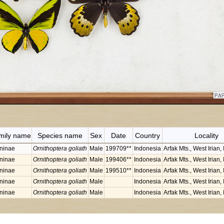
mily name
Species name
Sex
Date
Country
Locality
oninae
Ornithoptera goliath
Male
199709**
Indonesia
Arfak Mts., West Irian,
oninae
Ornithoptera goliath
Male
199406**
Indonesia
Arfak Mts., West Irian,
oninae
Ornithoptera goliath
Male
199510**
Indonesia
Arfak Mts., West Irian,
oninae
Ornithoptera goliath
Male
Indonesia
Arfak Mts., West Irian,
oninae
Ornithoptera goliath
Male
Indonesia
Arfak Mts., West Irian,