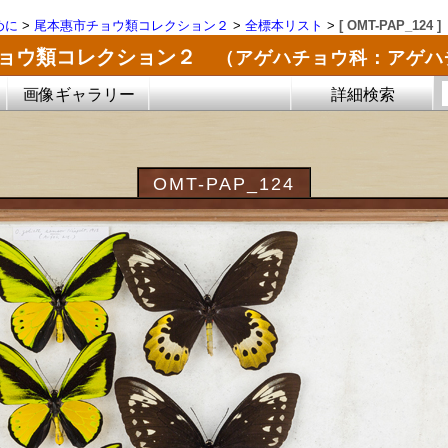
めに
>
尾本惠市チョウ類コレクション２
>
全標本リスト
>
[ OMT-PAP_124 ]
チョウ類コレクション２
（アゲハチョウ科：アゲハ
画像ギャラリー
詳細検索
OMT-PAP_124