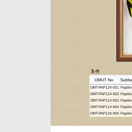
5
件
UMUT No.
Subfa
OMT-PAP124-001
Papili
OMT-PAP124-002
Papili
OMT-PAP124-003
Papili
OMT-PAP124-004
Papili
OMT-PAP124-005
Papili