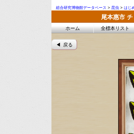
総合研究博物館データベース
>
昆虫
>
はじ
尾本惠市 
ホーム
全標本リスト
◀︎ 戻る