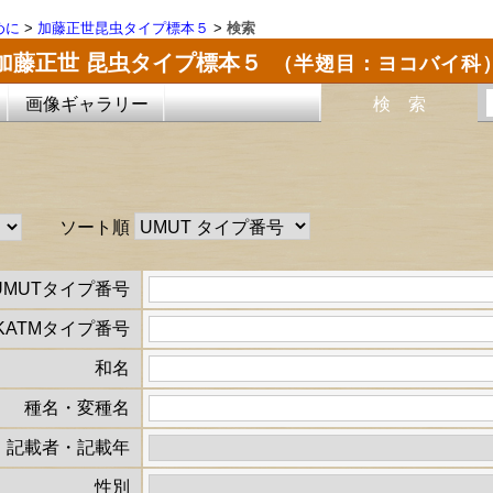
めに
>
加藤正世昆虫タイプ標本５
>
検索
加藤正世 昆虫タイプ標本５
（半翅目：ヨコバイ科
画像ギャラリー
検 索
ソート順
UMUTタイプ番号
KATMタイプ番号
和名
種名・変種名
記載者・記載年
性別