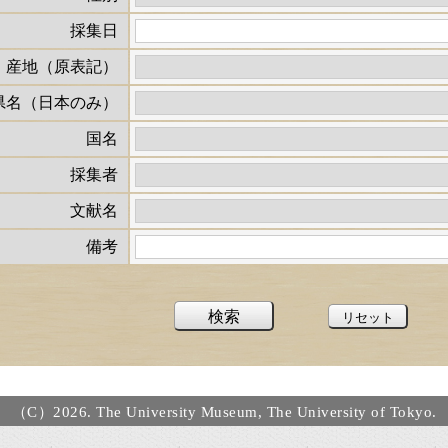
採集日
産地（原表記）
県名（日本のみ）
国名
採集者
文献名
備考
（C）2026. The University Museum, The University of Tokyo.