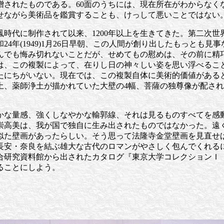
贈されたものである。60面のうちには、現在所在がわからなく
せながら美術品を鑑賞することも、けっして悪いことではない
時代に制作されて以来、1200年以上を生きてきた。第二次世
年(1949)1月26日早朝、この人間が創り出したもっとも見事
んでも悔み切れないことだが、せめてもの慰めは、その前に精
は、この複製によって、在りし日の神々しい姿を思い浮べるこ
たにちがいない。現在では、この複製自体に美術的価値がある
土、薬師浄土が描かれていた大壁の4幅、菩薩の独尊像が配さ
かな量感、強くしなやかな輸郭線、それは見るものすべてを感
崇高美は、我が国で独自に生み出されたものではなかった。遠
似た壁画があったらしい。そう思って法隆寺金堂壁画を見直せ
長安・奈良を結ぶ雄大な古代のロマンがやさしく包んでくれる
合研究資料館から出されたカタログ『東京大学コレクションＩ
ることにしよう。