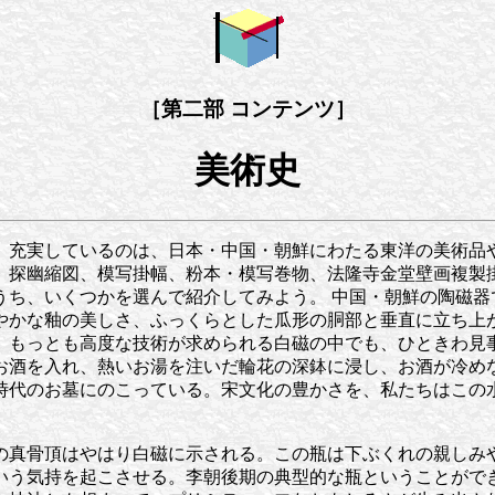
［第二部 コンテンツ］
美術史
。充実しているのは、日本・中国・朝鮮にわたる東洋の美術品
、探幽縮図、模写掛幅、粉本・模写巻物、法隆寺金堂壁画複製
うち、いくつかを選んで紹介してみよう。 中国・朝鮮の陶磁器
やかな釉の美しさ、ふっくらとした瓜形の胴部と垂直に立ち上
。もっとも高度な技術が求められる白磁の中でも、ひときわ見
お酒を入れ、熱いお湯を注いだ輪花の深鉢に浸し、お酒が冷め
時代のお墓にのこっている。宋文化の豊かさを、私たちはこの
の真骨頂はやはり白磁に示される。この瓶は下ぶくれの親しみ
いう気持を起こさせる。李朝後期の典型的な瓶ということがで