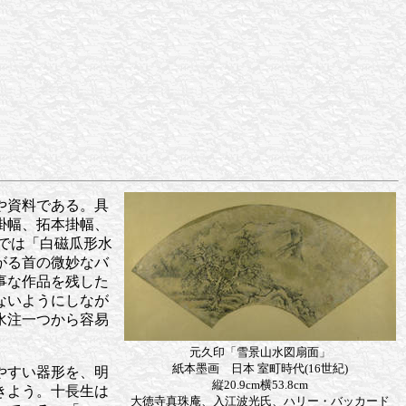
や資料である。具
掛幅、拓本掛幅、
では「白磁瓜形水
がる首の微妙なバ
事な作品を残した
ないようにしなが
水注一つから容易
元久印「雪景山水図扇面」
紙本墨画 日本 室町時代(16世紀)
やすい器形を、明
縦20.9cm横53.8cm
きよう。十長生は
大徳寺真珠庵、入江波光氏、ハリー・バッカード