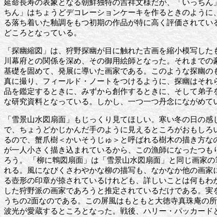
延命長寿の表象となる朝鮮独特の吉祥文様だが、「いっちん
ちん」はちょうどデコレーションケーキを作るときのように
る落ち着いた釉調をもつ初期の作品が特に高く評価されてい
どころとなっている。
「探幽縮図」は、狩野探幽が目に触れた古画を縮小模写した
川幕府との関係を深め、その御用絵師となった。それまでの
基礎を固めて、発展に導いた画家である。このような探幽の
真に撮り、フィールド・ノートをつけるように、探幽はそれ
品を鑑定するときに、みずから創作するときに、そして弟子
な研究資料となっている。しかし、一つ一つ丹念にながめて
「雪景山水図扇面」もじっくり見てほしい。寒い冬の日の感
で、ちょうどかじかんだ手のように見えるところがおもしろ
るので、蟹爪樹＜かいそうじゅ＞と呼ばれる樹木の描き方な
が一人小さく描き込まれているから、この漁師になったつも
ろう。 「柳に鵯図扇面」は「雪景山水図扇面」と同じ画家の
れる。風になびくさわやかな柳の描写も、なかなか他の画家
る壺形の印章が捺されているけれども、詳しいことは何もわ
した狩野派の画家であろうと推定されているだけである。実
うちの2面なのである。この屏風はもともと大徳寺真珠庵の
波光が愛蔵するところとなった。戦後、ハリー・パッカード