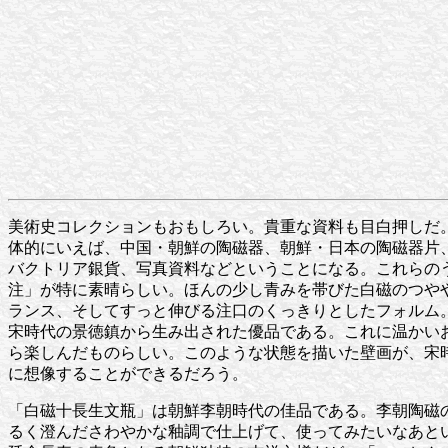
美術史コレクションもおもしろい。貴重な資料も目白押しだ
体的にいえば、中国・朝鮮の陶磁器、朝鮮・日本の陶磁器片
バクトリア銀貨、写真資料などということになる。これらの
注」が特に素晴らしい。ほんの少し青みを帯びた白磁のつや
ランス、そしてすっと伸びる注口のくっきりとしたフォルム
宋時代の景徳鎮から生み出された優品である。これに温かい
ら楽しんだものらしい。このような状態を描いた壁画が、宋
に想像することができるだろう。
「白磁十長生文瓶」は朝鮮李朝時代の佳品である。李朝陶磁
るく澄んださわやかな釉調で仕上げて、使ってみたいなあと