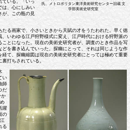
れている。「いっ
氏、メトロポリタン東洋美術研究センター旧蔵 文
では、心にしみい
学部美術史研究室
さが、この瓶の見
あたる画家で、小さいときから天賦の才をうたわれた。早く徳
風、いわゆる江戸狩野様式に変え、江戸時代における狩野派の
ることになった。現在の美術史研究者が、調査のとき作品を写
などを書き込んでいった。探幽にとって、それは同じような作
を経て、探幽縮図は現在の美術史研究者にとっては極めて重要
に裏打ちされている。
木
てい
漁師
つだ
ひか
読め
活躍
面の
入江
れる