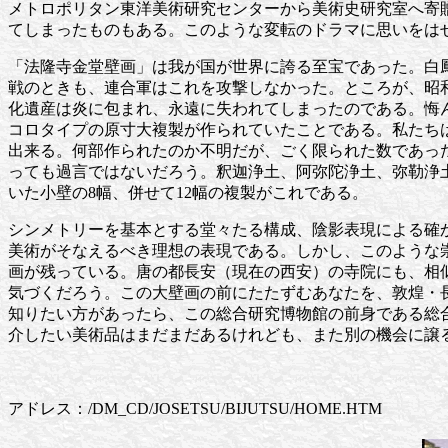
メトロポリタン東洋美術研究センターから美術史研究室へ寄
てしまったものもある。このような変転のドラマに思いをは
「法隆寺金堂壁画」は我が国が世界に誇る至宝であった。白鳳
戦のときも、連合軍はこれを攻撃しなかった。ところが、昭和24
化遺産は炎に包まれ、永遠に失われてしまったのである。悔
コロタイプの原寸大複製が作られていたことである。私たち
出来る。何部作られたのか不明だが、ごく限られた数であっ
っても過言ではないだろう。釈迦浄土、阿弥陀浄土、弥勒浄
いた小壁の8幅、併せて12幅の複製がこれである。
シンメトリーを基本とする堂々たる構成、陰影表現による確
美術がそなえるべき理想の表現である。しかし、このような
画が残っている。唐の都長安（現在の西安）の寺院にも、相
気づくだろう。この大壁画の前にたたずむあなたを、敦煌・
知りたい方があったら、この総合研究博物館の前身である総
介したい美術品はまだまだあるけれども、また別の機会に譲
アドレス：/DM_CD/JOSETSU/BIJUTSU/HOME.HTM