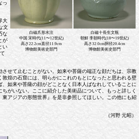
なっ
。
界大
な文
白磁爪形水注
白磁十長生文瓶
巧な
中国 宋時代(11〜12世紀)
朝鮮 李朝時代(18〜19世紀)
とが
高さ22.2cm直径11.9cm
高さ32.0cm胴径20.4cm
とい
博物館美術史部門
博物館美術史部門
れて
動させて止むことがない。如来や菩薩の端正な顔だちは、宗教
く敦煌の石窟には、明らかにこれのもとになったと思われる壁
ば、如来や菩薩の顔がどことなく日本人ばなれしていることに
にちがいない。ここに紹介した美術品について、もっと詳しく
 東アジアの形態世界』を是非参照してほしい。この他にも紹
（河野 元昭）