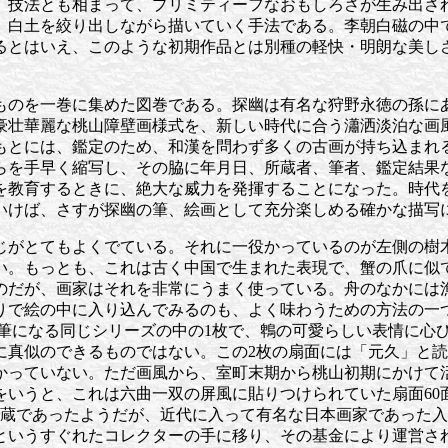
」技法とも相まって、プリミティーフなおもしろさが生み出さ
、白土を絞り出しながら描いていく手法である。李朝白磁の中
るとはいえ、このような初期作品とは別種の軽快・明朗な美し
ものを一巻に集めた図巻である。探幽は有名な狩野永徳の孫に
豪壮華麗な桃山障壁画様式を、新しい時代に合う瀟洒淡泊な画
もとには、鑑定のため、和漢を問わず多くの古画が持ち込まれ
らを手早く縮写し、その脇に年月日、所蔵者、筆者、鑑定結果
を教育するときに、絶大な威力を発揮することになった。時代
いけば、さすが探幽の筆、絵画として充分楽しめる確かな描写
じがとてもよくでている。それに一役かっているのが左側の樹
い。もっとも、これは古く中国で生まれた表現で、蟹の爪に似
のだが、画家はそれを非常にうまく使っている。舟のなかには
りで絵の中に入り込んでみるのも、よく味わうための方法の一
筆になる同じシリーズの中の1枚で、鵯の可愛らしい表情に心
に真似のできるものではない。この2枚の扇面には「元久」と
かっていない。ただ画風から、室町末期から桃山初期にかけて
をいうと、これは六曲一双の屏風に貼りつけられていた扇面60
所蔵であったようだが、近代に入って有名な日本画家であった
というすぐれたコレクターの手に移り、その基金により運営さ