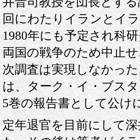
井晋司教授を団長とする調査
回にわたりイランとイラ
1980年にも予定され科
両国の戦争のため中止せ
次調査は実現しなかった
は、ターク・イ・ブスタ
5巻の報告書として公け
定年退官を目前にして深井