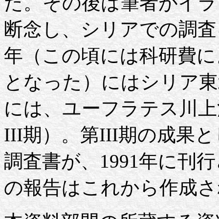
た。その後は筆者がイラ
断念し、シリアでの調査を
年（この頃には科研費に
となった）にはシリア東北部
には、ユーフラテス川上
III期）。第III期の成果
調査書が、1991年に刊
の報告はこれから作成さ