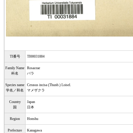
TI番号
TI00031884
Family Name
Rosaceae
科名
バラ
Species name
Cerasus incisa (Thunb.) Loisel.
学名／和名
マメザクラ
Country
Japan
国
日本
Region
Honshu
Prefecture
Kanagawa