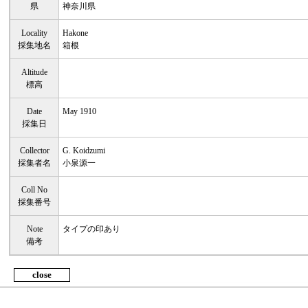
県
神奈川県
Locality
Hakone
採集地名
箱根
Altitude
標高
Date
May 1910
採集日
Collector
G. Koidzumi
採集者名
小泉源一
Coll No
採集番号
Note
タイプの印あり
備考
close