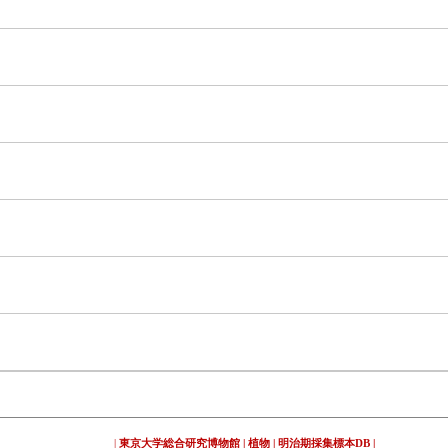
|
東京大学総合研究博物館
|
植物
|
明治期採集標本DB
|