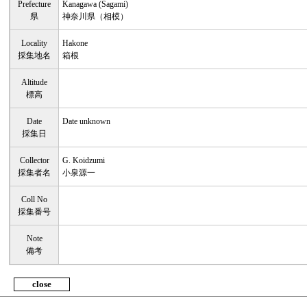
Prefecture
Kanagawa (Sagami)
県
神奈川県（相模）
Locality
Hakone
採集地名
箱根
Altitude
標高
Date
Date unknown
採集日
Collector
G. Koidzumi
採集者名
小泉源一
Coll No
採集番号
Note
備考
close