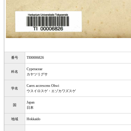
番号
TI00006826
Cyperaceae
科名
カヤツリグサ
Carex accrescens Ohwi
学名
ウスイロスゲ・エゾカワズスゲ
Japan
国
日本
地域
Hokkaido