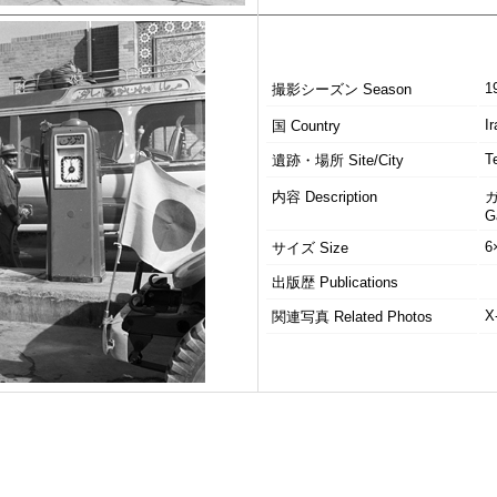
1
撮影シーズン Season
Ir
国 Country
T
遺跡・場所 Site/City
内容 Description
G
6
サイズ Size
出版歴 Publications
X
関連写真 Related Photos