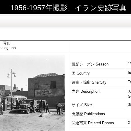
1956-1957年撮影、イラン史跡写真
写真
hotograph
1
撮影シーズン Season
Ir
国 Country
T
遺跡・場所 Site/City
内容 Description
G
3
サイズ Size
出版歴 Publications
X
関連写真 Related Photos