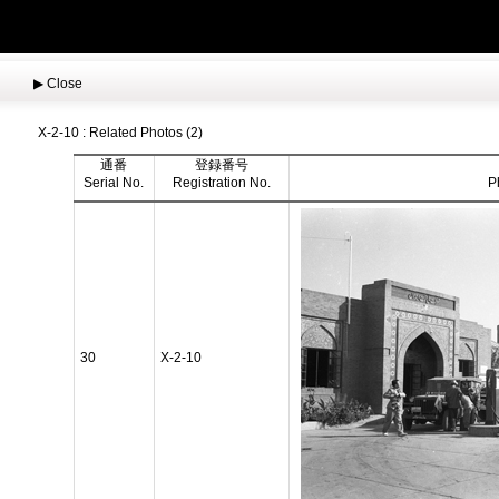
▶︎
Close
X-2-10 : Related Photos (2)
通番
登録番号
Serial No.
Registration No.
P
30
X-2-10