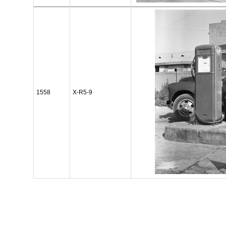
1558
X-R5-9