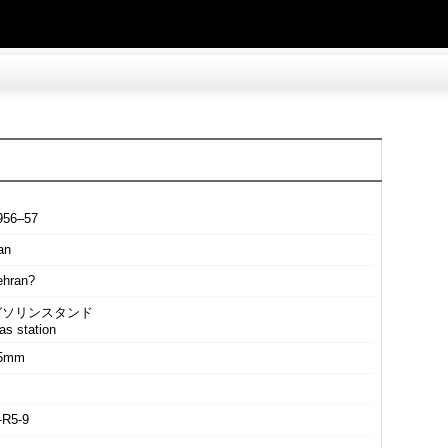
956–57
an
ehran?
ガソリンスタンド
as station
5mm
-R5-9