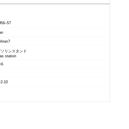
956–57
an
ehran?
ガソリンスタンド
as station
×6
-2-10