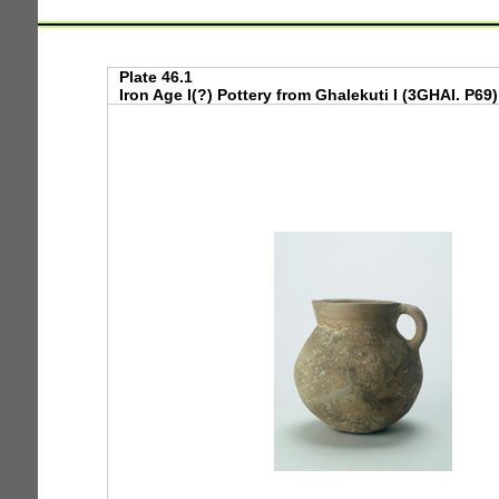
Plate 46.1
Iron Age I(?) Pottery from Ghalekuti I (3GHAI. P69)