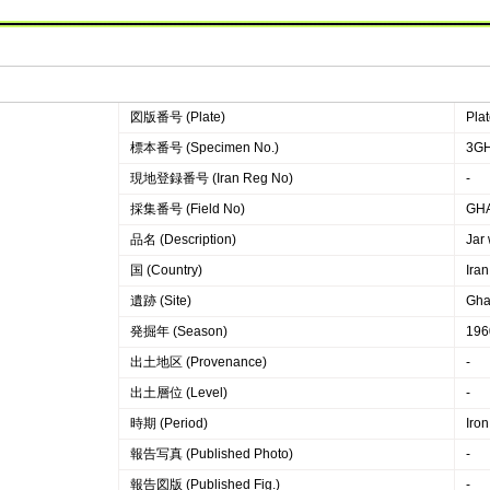
図版番号 (Plate)
Plat
標本番号 (Specimen No.)
3GH
現地登録番号 (Iran Reg No)
‐
採集番号 (Field No)
GH
品名 (Description)
Jar 
国 (Country)
Iran
遺跡 (Site)
Ghal
発掘年 (Season)
196
出土地区 (Provenance)
-
出土層位 (Level)
-
時期 (Period)
Iron
報告写真 (Published Photo)
-
報告図版 (Published Fig.)
-