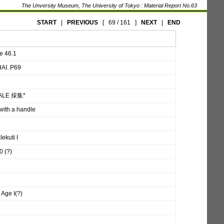
The Unversity Museum, The University of Tokyo : Material Report No.63
START
|
PREVIOUS
[
69 / 161
]
NEXT
|
END
e 46.1
AI. P69
ALE 採集*
with a handle
ekuti I
0 (?)
 Age I(?)