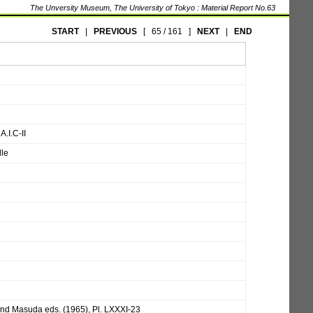
The Unversity Museum, The University of Tokyo : Material Report No.63
START
|
PREVIOUS
[
65 / 161
]
NEXT
|
END
A.I.C-II
dle
nd Masuda eds. (1965), Pl. LXXXI-23