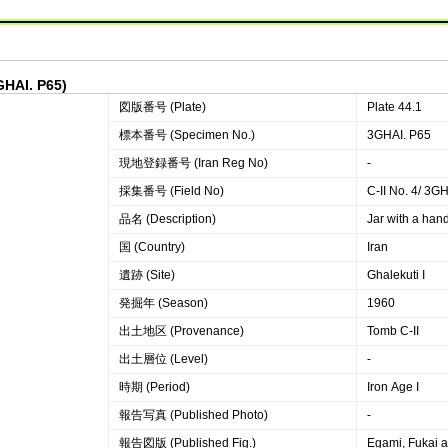
3GHAI. P65)
図版番号 (Plate)
Plate 44.1
標本番号 (Specimen No.)
3GHAI. P65
現地登録番号 (Iran Reg No)
‐
採集番号 (Field No)
C-II No. 4/ 3GH
品名 (Description)
Jar with a han
国 (Country)
Iran
遺跡 (Site)
Ghalekuti I
発掘年 (Season)
1960
出土地区 (Provenance)
Tomb C-II
出土層位 (Level)
-
時期 (Period)
Iron Age I
報告写真 (Published Photo)
-
報告図版 (Published Fig.)
Egami, Fukai a