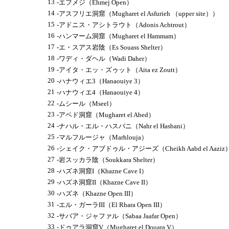
13
-エフメジ（Ehmej Open）
14
-アスフリエ洞窟（Mugharet el Asfurieh （upper site））
15
-アドニス・アシトラウト（Adonis Achtrout）
16
-ハンマーム洞窟（Mugharet el Hammam）
17
-エ・スアス岩陰（Es Souass Shelter）
18
-ワディ・ダヘル（Wadi Daher）
19
-アイタ・エッ・ズゥット（Aita ez Zoutt）
20
-ハナウィエ3（Hanaouiye 3）
21
-ハナウィエ4（Hanaouiye 4）
22
-ムシール（Mseel）
23
-アベド洞窟（Mugharet el Abed）
24
-ナハル・エル・ハスバニ（Nahr el Hasbani）
25
-マルフルージャ（Marhlouja）
26
-シェイク・アブドゥル・アジーズ（Cheikh Aabd el Aaziz
27
-岩スッカラ陰（Soukkara Shelter）
28
-ハズネ洞窟I（Khazne Cave I）
29
-ハズネ洞窟II（Khazne Cave II）
30
-ハズネ（Khazne Open III）
31
-エル・ガーラIII（El Rhara Open III）
32
-サバア・ジャファル（Sabaa Jaafar Open）
33
-ドゥアラ洞窟V（Mugharet el Douara V）