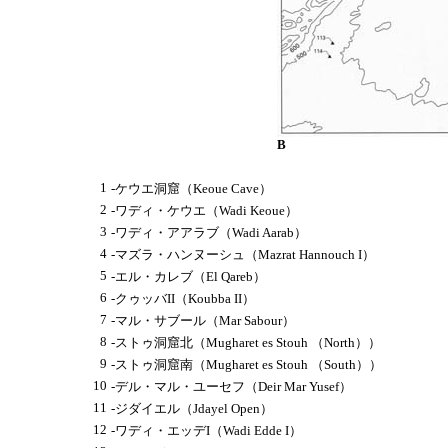
B
1
-ケウエ洞窟（Keoue Cave）
2
-ワディ・ケウエ（Wadi Keoue）
3
-ワディ・アアラブ（Wadi Aarab）
4
-マズラ・ハンヌーシュ（Mazrat Hannouch I）
5
-エル・カレブ（El Qareb）
6
-クゥッバII（Koubba II）
7
-マル・サブール（Mar Sabour）
8
-ストゥ洞窟北（Mugharet es Stouh （North））
9
-ストゥ洞窟南（Mugharet es Stouh （South））
10
-デル・マル・ユーセフ（Deir Mar Yusef）
11
-ジダイエル（Jdayel Open）
12
-ワディ・エッデI（Wadi Edde I）